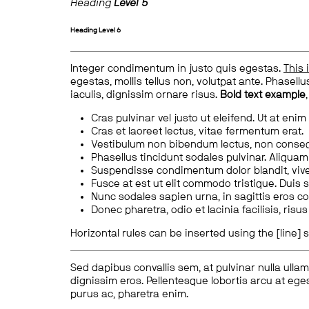
Heading
Level 5
Heading
Level 6
Integer condimentum in justo quis egestas.
This 
egestas, mollis tellus non, volutpat ante. Phasellus
iaculis, dignissim ornare risus.
Bold text example
Cras pulvinar vel justo ut eleifend. Ut at enim
Cras et laoreet lectus, vitae fermentum erat.
Vestibulum non bibendum lectus, non conse
Phasellus tincidunt sodales pulvinar. Aliqua
Suspendisse condimentum dolor blandit, vive
Fusce at est ut elit commodo tristique. Duis s
Nunc sodales sapien urna, in sagittis eros 
Donec pharetra, odio et lacinia facilisis, ris
Horizontal rules can be inserted using the [line] s
Sed dapibus convallis sem, at pulvinar nulla ullam
dignissim eros. Pellentesque lobortis arcu at eges
purus ac, pharetra enim.