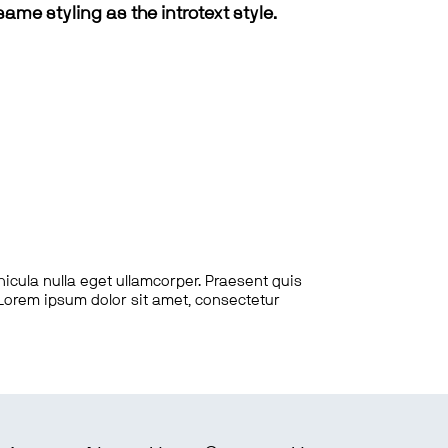
same styling as the introtext style.
hicula nulla eget ullamcorper. Praesent quis
. Lorem ipsum dolor sit amet, consectetur