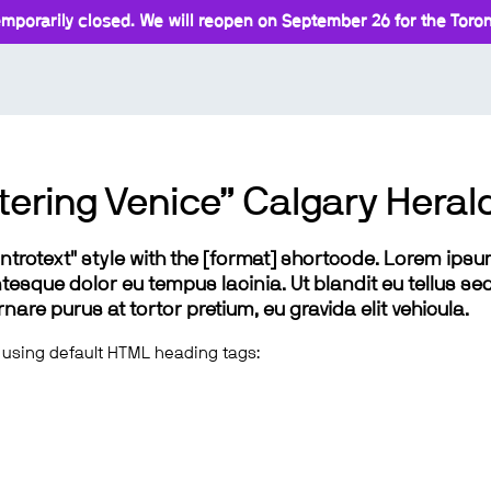
mporarily closed. We will reopen on September 26 for the Toront
tering Venice” Calgary Heral
 "introtext" style with the [format] shortcode. Lorem ip
lentesque dolor eu tempus lacinia. Ut blandit eu tellus sed
e purus at tortor pretium, eu gravida elit vehicula.
 using default HTML heading tags: