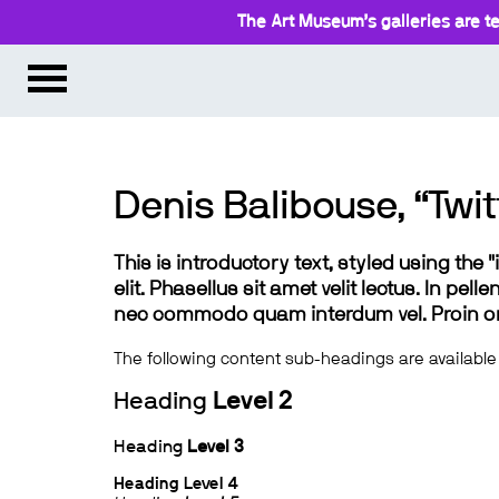
The Art Museum’s galleries are te
Denis Balibouse, “Twit
This is introductory text, styled using the
elit. Phasellus sit amet velit lectus. In pel
nec commodo quam interdum vel. Proin ornar
The following content sub-headings are available
Heading
Level 2
Heading
Level 3
Heading
Level 4