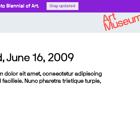
o Biennial of Art.
Stay updated
d, June 16, 2009
sum dolor sit amet, consectetur adipiscing
 facilisis. Nunc pharetra tristique turpis,