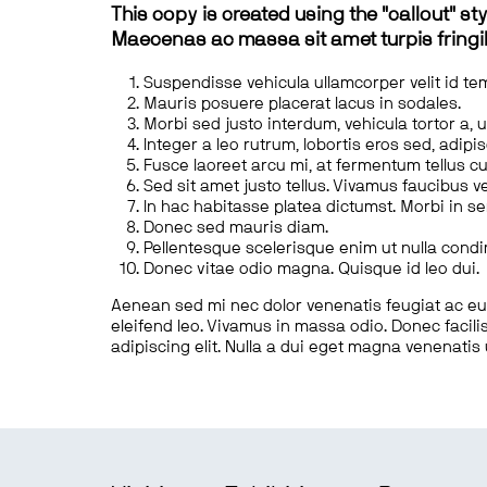
This copy is created using the "callout" sty
Maecenas ac massa sit amet turpis fringill
Suspendisse vehicula ullamcorper velit id te
Mauris posuere placerat lacus in sodales.
Morbi sed justo interdum, vehicula tortor a, 
Integer a leo rutrum, lobortis eros sed, adipi
Fusce laoreet arcu mi, at fermentum tellus cu
Sed sit amet justo tellus. Vivamus faucibus v
In hac habitasse platea dictumst. Morbi in s
Donec sed mauris diam.
Pellentesque scelerisque enim ut nulla cond
Donec vitae odio magna. Quisque id leo dui.
Aenean sed mi nec dolor venenatis feugiat ac eu t
eleifend leo. Vivamus in massa odio. Donec facilis
adipiscing elit. Nulla a dui eget magna venenatis