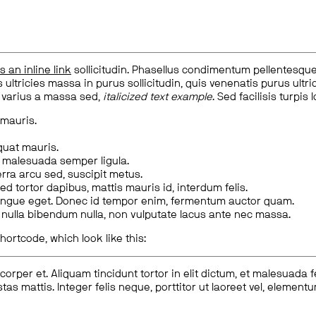
is an inline link
sollicitudin. Phasellus condimentum pellentesque l
 ultricies massa in purus sollicitudin, quis venenatis purus ultrice
, varius a massa sed,
italicized text example
. Sed facilisis turpis 
 mauris.
quat mauris.
m malesuada semper ligula.
rra arcu sed, suscipit metus.
ed tortor dapibus, mattis mauris id, interdum felis.
congue eget. Donec id tempor enim, fermentum auctor quam.
us nulla bibendum nulla, non vulputate lacus ante nec massa.
hortcode, which look like this:
corper et. Aliquam tincidunt tortor in elit dictum, et malesuada 
tas mattis. Integer felis neque, porttitor ut laoreet vel, elemen