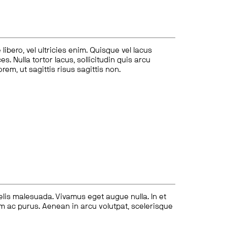
ibero, vel ultricies enim. Quisque vel lacus
s. Nulla tortor lacus, sollicitudin quis arcu
lorem, ut sagittis risus sagittis non.
felis malesuada. Vivamus eget augue nulla. In et
tum ac purus. Aenean in arcu volutpat, scelerisque