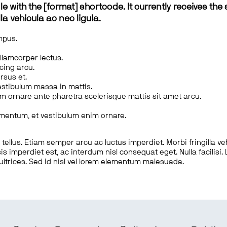
le with the [format] shortcode. It currently receives the 
a vehicula ac nec ligula.
mpus.
ullamcorper lectus.
scing arcu.
rsus et.
estibulum massa in mattis.
em ornare ante pharetra scelerisque mattis sit amet arcu.
imentum, et vestibulum enim ornare.
ellus. Etiam semper arcu ac luctus imperdiet. Morbi fringilla ve
is imperdiet est, ac interdum nisl consequat eget. Nulla facilisi
 ultrices. Sed id nisl vel lorem elementum malesuada.