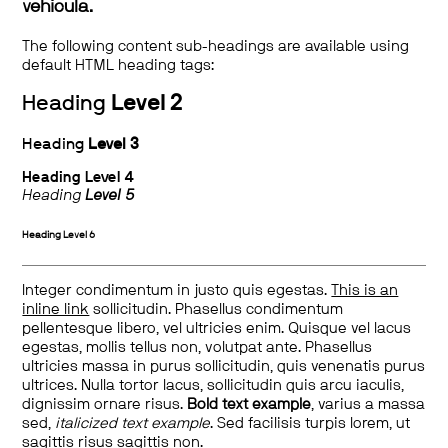
vehicula.
The following content sub-headings are available using
default HTML heading tags:
Heading
Level 2
Heading
Level 3
Heading
Level 4
Heading
Level 5
Heading
Level 6
Integer condimentum in justo quis egestas.
This is an
inline link
sollicitudin. Phasellus condimentum
pellentesque libero, vel ultricies enim. Quisque vel lacus
egestas, mollis tellus non, volutpat ante. Phasellus
ultricies massa in purus sollicitudin, quis venenatis purus
ultrices. Nulla tortor lacus, sollicitudin quis arcu iaculis,
dignissim ornare risus.
Bold text example
, varius a massa
sed,
italicized text example
. Sed facilisis turpis lorem, ut
sagittis risus sagittis non.