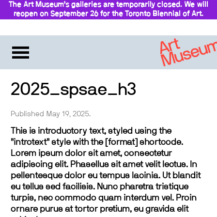
The Art Museum’s galleries are temporarily closed. We will
reopen on September 26 for the Toronto Biennial of Art.
Stay updated
2025_spsae_h3
Published May 19, 2025.
This is introductory text, styled using the
"introtext" style with the [format] shortcode.
Lorem ipsum dolor sit amet, consectetur
adipiscing elit. Phasellus sit amet velit lectus. In
pellentesque dolor eu tempus lacinia. Ut blandit
eu tellus sed facilisis. Nunc pharetra tristique
turpis, nec commodo quam interdum vel. Proin
ornare purus at tortor pretium, eu gravida elit