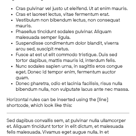
Cras pulvinar vel justo ut eleifend. Ut at enim mauris.
Cras et laoreet lectus, vitae fermentum erat.
Vestibulum non bibendum lectus, non consequat
mauris.
Phasellus tincidunt sodales pulvinar. Aliquam
malesuada semper ligula.
Suspendisse condimentum dolor blandit, viverra
arcu sed, suscipit metus.
Fusce at est ut elit commodo tristique. Duis sed
tortor dapibus, mattis mauris id, interdum felis.
Nunc sodales sapien urna, in sagittis eros congue
eget. Donec id tempor enim, fermentum auctor
quam.
Donec pharetra, odio et lacinia facilisis, risus nulla
bibendum nulla, non vulputate lacus ante nec massa.
Horizontal rules can be inserted using the [line]
shortcode, which look like this:
Sed dapibus convallis sem, at pulvinar nulla ullamcorper
et. Aliquam tincidunt tortor in elit dictum, et malesuada
felis malesuada. Vivamus eget augue nulla. In et