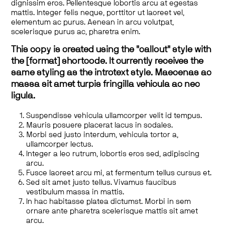
dignissim eros. Pellentesque lobortis arcu at egestas
mattis. Integer felis neque, porttitor ut laoreet vel,
elementum ac purus. Aenean in arcu volutpat,
scelerisque purus ac, pharetra enim.
This copy is created using the "callout" style with
the [format] shortcode. It currently receives the
same styling as the introtext style. Maecenas ac
massa sit amet turpis fringilla vehicula ac nec
ligula.
Suspendisse vehicula ullamcorper velit id tempus.
Mauris posuere placerat lacus in sodales.
Morbi sed justo interdum, vehicula tortor a,
ullamcorper lectus.
Integer a leo rutrum, lobortis eros sed, adipiscing
arcu.
Fusce laoreet arcu mi, at fermentum tellus cursus et.
Sed sit amet justo tellus. Vivamus faucibus
vestibulum massa in mattis.
In hac habitasse platea dictumst. Morbi in sem
ornare ante pharetra scelerisque mattis sit amet
arcu.