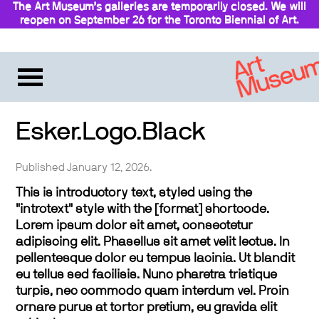
The Art Museum’s galleries are temporarily closed. We will
reopen on September 26 for the Toronto Biennial of Art.
Stay updated
Esker.Logo.Black
Published January 12, 2026.
This is introductory text, styled using the
"introtext" style with the [format] shortcode.
Lorem ipsum dolor sit amet, consectetur
adipiscing elit. Phasellus sit amet velit lectus. In
pellentesque dolor eu tempus lacinia. Ut blandit
eu tellus sed facilisis. Nunc pharetra tristique
turpis, nec commodo quam interdum vel. Proin
ornare purus at tortor pretium, eu gravida elit