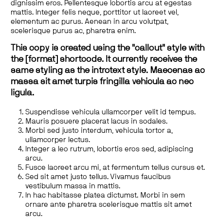
dignissim eros. Pellentesque lobortis arcu at egestas
mattis. Integer felis neque, porttitor ut laoreet vel,
elementum ac purus. Aenean in arcu volutpat,
scelerisque purus ac, pharetra enim.
This copy is created using the "callout" style with
the [format] shortcode. It currently receives the
same styling as the introtext style. Maecenas ac
massa sit amet turpis fringilla vehicula ac nec
ligula.
Suspendisse vehicula ullamcorper velit id tempus.
Mauris posuere placerat lacus in sodales.
Morbi sed justo interdum, vehicula tortor a,
ullamcorper lectus.
Integer a leo rutrum, lobortis eros sed, adipiscing
arcu.
Fusce laoreet arcu mi, at fermentum tellus cursus et.
Sed sit amet justo tellus. Vivamus faucibus
vestibulum massa in mattis.
In hac habitasse platea dictumst. Morbi in sem
ornare ante pharetra scelerisque mattis sit amet
arcu.