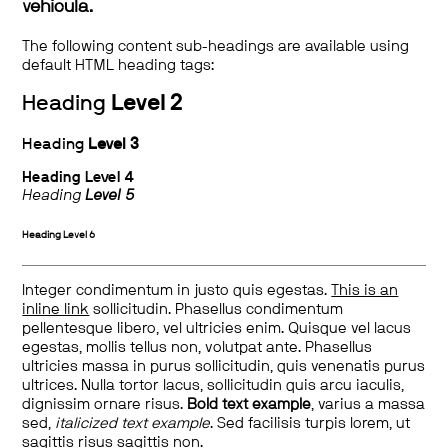
vehicula.
The following content sub-headings are available using
default HTML heading tags:
Heading
Level 2
Heading
Level 3
Heading
Level 4
Heading
Level 5
Heading
Level 6
Integer condimentum in justo quis egestas.
This is an
inline link
sollicitudin. Phasellus condimentum
pellentesque libero, vel ultricies enim. Quisque vel lacus
egestas, mollis tellus non, volutpat ante. Phasellus
ultricies massa in purus sollicitudin, quis venenatis purus
ultrices. Nulla tortor lacus, sollicitudin quis arcu iaculis,
dignissim ornare risus.
Bold text example
, varius a massa
sed,
italicized text example
. Sed facilisis turpis lorem, ut
sagittis risus sagittis non.