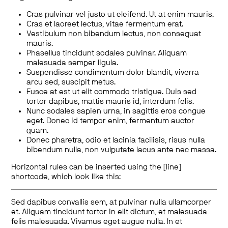
Cras pulvinar vel justo ut eleifend. Ut at enim mauris.
Cras et laoreet lectus, vitae fermentum erat.
Vestibulum non bibendum lectus, non consequat
mauris.
Phasellus tincidunt sodales pulvinar. Aliquam
malesuada semper ligula.
Suspendisse condimentum dolor blandit, viverra
arcu sed, suscipit metus.
Fusce at est ut elit commodo tristique. Duis sed
tortor dapibus, mattis mauris id, interdum felis.
Nunc sodales sapien urna, in sagittis eros congue
eget. Donec id tempor enim, fermentum auctor
quam.
Donec pharetra, odio et lacinia facilisis, risus nulla
bibendum nulla, non vulputate lacus ante nec massa.
Horizontal rules can be inserted using the [line]
shortcode, which look like this:
Sed dapibus convallis sem, at pulvinar nulla ullamcorper
et. Aliquam tincidunt tortor in elit dictum, et malesuada
felis malesuada. Vivamus eget augue nulla. In et