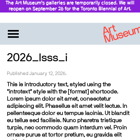
The Art Museum’s galleries are temporarily closed. We will
reopen on September 26 for the Toronto Biennial of Art.
Stay updated
2026_lsss_i
Published January 12, 2026.
This is introductory text, styled using the
"introtext" style with the [format] shortcode.
Lorem ipsum dolor sit amet, consectetur
adipiscing elit. Phasellus sit amet velit lectus. In
pellentesque dolor eu tempus lacinia. Ut blandit
eu tellus sed facilisis. Nunc pharetra tristique
turpis, nec commodo quam interdum vel. Proin
ornare purus at tortor pretium, eu gravida elit