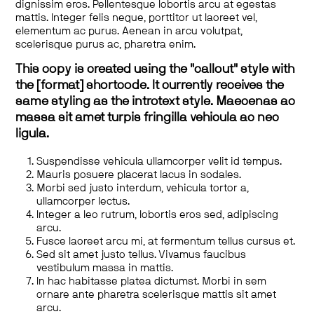
dignissim eros. Pellentesque lobortis arcu at egestas
mattis. Integer felis neque, porttitor ut laoreet vel,
elementum ac purus. Aenean in arcu volutpat,
scelerisque purus ac, pharetra enim.
This copy is created using the "callout" style with
the [format] shortcode. It currently receives the
same styling as the introtext style. Maecenas ac
massa sit amet turpis fringilla vehicula ac nec
ligula.
Suspendisse vehicula ullamcorper velit id tempus.
Mauris posuere placerat lacus in sodales.
Morbi sed justo interdum, vehicula tortor a,
ullamcorper lectus.
Integer a leo rutrum, lobortis eros sed, adipiscing
arcu.
Fusce laoreet arcu mi, at fermentum tellus cursus et.
Sed sit amet justo tellus. Vivamus faucibus
vestibulum massa in mattis.
In hac habitasse platea dictumst. Morbi in sem
ornare ante pharetra scelerisque mattis sit amet
arcu.