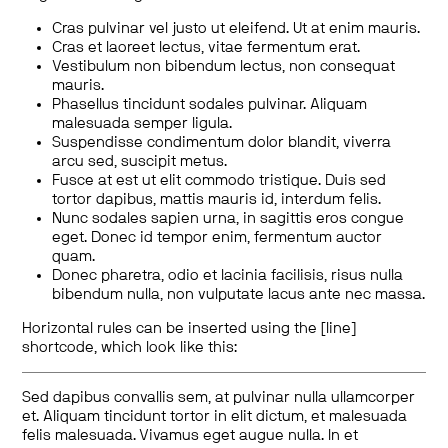
Cras pulvinar vel justo ut eleifend. Ut at enim mauris.
Cras et laoreet lectus, vitae fermentum erat.
Vestibulum non bibendum lectus, non consequat
mauris.
Phasellus tincidunt sodales pulvinar. Aliquam
malesuada semper ligula.
Suspendisse condimentum dolor blandit, viverra
arcu sed, suscipit metus.
Fusce at est ut elit commodo tristique. Duis sed
tortor dapibus, mattis mauris id, interdum felis.
Nunc sodales sapien urna, in sagittis eros congue
eget. Donec id tempor enim, fermentum auctor
quam.
Donec pharetra, odio et lacinia facilisis, risus nulla
bibendum nulla, non vulputate lacus ante nec massa.
Horizontal rules can be inserted using the [line]
shortcode, which look like this:
Sed dapibus convallis sem, at pulvinar nulla ullamcorper
et. Aliquam tincidunt tortor in elit dictum, et malesuada
felis malesuada. Vivamus eget augue nulla. In et