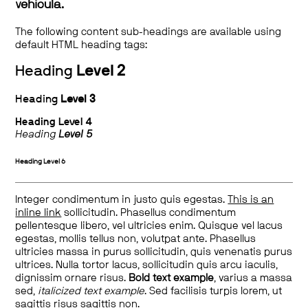
vehicula.
The following content sub-headings are available using
default HTML heading tags:
Heading
Level 2
Heading
Level 3
Heading
Level 4
Heading
Level 5
Heading
Level 6
Integer condimentum in justo quis egestas.
This is an
inline link
sollicitudin. Phasellus condimentum
pellentesque libero, vel ultricies enim. Quisque vel lacus
egestas, mollis tellus non, volutpat ante. Phasellus
ultricies massa in purus sollicitudin, quis venenatis purus
ultrices. Nulla tortor lacus, sollicitudin quis arcu iaculis,
dignissim ornare risus.
Bold text example
, varius a massa
sed,
italicized text example
. Sed facilisis turpis lorem, ut
sagittis risus sagittis non.