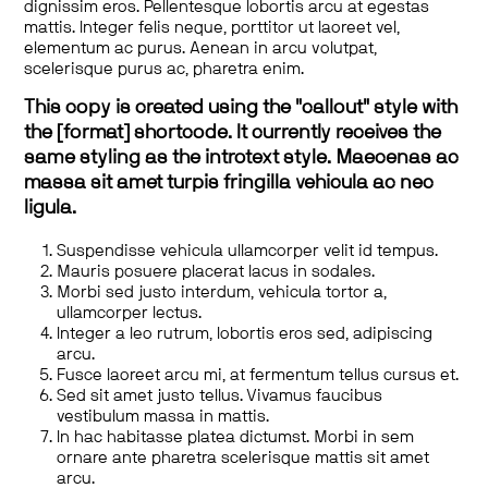
dignissim eros. Pellentesque lobortis arcu at egestas
mattis. Integer felis neque, porttitor ut laoreet vel,
elementum ac purus. Aenean in arcu volutpat,
scelerisque purus ac, pharetra enim.
This copy is created using the "callout" style with
the [format] shortcode. It currently receives the
same styling as the introtext style. Maecenas ac
massa sit amet turpis fringilla vehicula ac nec
ligula.
Suspendisse vehicula ullamcorper velit id tempus.
Mauris posuere placerat lacus in sodales.
Morbi sed justo interdum, vehicula tortor a,
ullamcorper lectus.
Integer a leo rutrum, lobortis eros sed, adipiscing
arcu.
Fusce laoreet arcu mi, at fermentum tellus cursus et.
Sed sit amet justo tellus. Vivamus faucibus
vestibulum massa in mattis.
In hac habitasse platea dictumst. Morbi in sem
ornare ante pharetra scelerisque mattis sit amet
arcu.