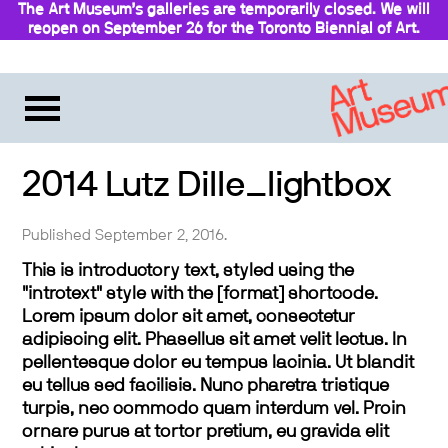
The Art Museum’s galleries are temporarily closed. We will
reopen on September 26 for the Toronto Biennial of Art.
Stay updated
2014 Lutz Dille_lightbox
Published September 2, 2016.
This is introductory text, styled using the
"introtext" style with the [format] shortcode.
Lorem ipsum dolor sit amet, consectetur
adipiscing elit. Phasellus sit amet velit lectus. In
pellentesque dolor eu tempus lacinia. Ut blandit
eu tellus sed facilisis. Nunc pharetra tristique
turpis, nec commodo quam interdum vel. Proin
ornare purus at tortor pretium, eu gravida elit