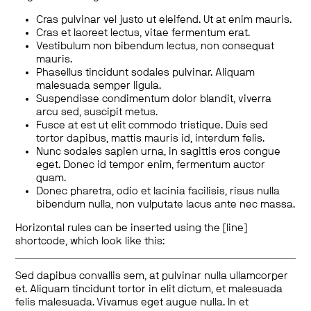
Cras pulvinar vel justo ut eleifend. Ut at enim mauris.
Cras et laoreet lectus, vitae fermentum erat.
Vestibulum non bibendum lectus, non consequat
mauris.
Phasellus tincidunt sodales pulvinar. Aliquam
malesuada semper ligula.
Suspendisse condimentum dolor blandit, viverra
arcu sed, suscipit metus.
Fusce at est ut elit commodo tristique. Duis sed
tortor dapibus, mattis mauris id, interdum felis.
Nunc sodales sapien urna, in sagittis eros congue
eget. Donec id tempor enim, fermentum auctor
quam.
Donec pharetra, odio et lacinia facilisis, risus nulla
bibendum nulla, non vulputate lacus ante nec massa.
Horizontal rules can be inserted using the [line]
shortcode, which look like this:
Sed dapibus convallis sem, at pulvinar nulla ullamcorper
et. Aliquam tincidunt tortor in elit dictum, et malesuada
felis malesuada. Vivamus eget augue nulla. In et