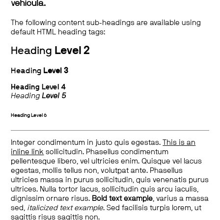
vehicula.
The following content sub-headings are available using
default HTML heading tags:
Heading
Level 2
Heading
Level 3
Heading
Level 4
Heading
Level 5
Heading
Level 6
Integer condimentum in justo quis egestas.
This is an
inline link
sollicitudin. Phasellus condimentum
pellentesque libero, vel ultricies enim. Quisque vel lacus
egestas, mollis tellus non, volutpat ante. Phasellus
ultricies massa in purus sollicitudin, quis venenatis purus
ultrices. Nulla tortor lacus, sollicitudin quis arcu iaculis,
dignissim ornare risus.
Bold text example
, varius a massa
sed,
italicized text example
. Sed facilisis turpis lorem, ut
sagittis risus sagittis non.