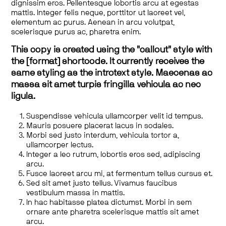
dignissim eros. Pellentesque lobortis arcu at egestas
mattis. Integer felis neque, porttitor ut laoreet vel,
elementum ac purus. Aenean in arcu volutpat,
scelerisque purus ac, pharetra enim.
This copy is created using the "callout" style with
the [format] shortcode. It currently receives the
same styling as the introtext style. Maecenas ac
massa sit amet turpis fringilla vehicula ac nec
ligula.
Suspendisse vehicula ullamcorper velit id tempus.
Mauris posuere placerat lacus in sodales.
Morbi sed justo interdum, vehicula tortor a,
ullamcorper lectus.
Integer a leo rutrum, lobortis eros sed, adipiscing
arcu.
Fusce laoreet arcu mi, at fermentum tellus cursus et.
Sed sit amet justo tellus. Vivamus faucibus
vestibulum massa in mattis.
In hac habitasse platea dictumst. Morbi in sem
ornare ante pharetra scelerisque mattis sit amet
arcu.