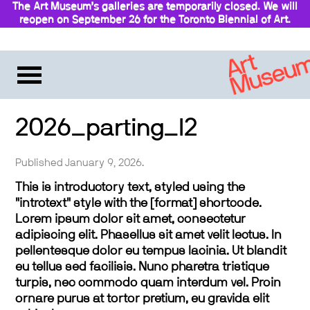
The Art Museum’s galleries are temporarily closed. We will
reopen on September 26 for the Toronto Biennial of Art.
Stay updated
2026_parting_l2
Published January 9, 2026.
This is introductory text, styled using the
"introtext" style with the [format] shortcode.
Lorem ipsum dolor sit amet, consectetur
adipiscing elit. Phasellus sit amet velit lectus. In
pellentesque dolor eu tempus lacinia. Ut blandit
eu tellus sed facilisis. Nunc pharetra tristique
turpis, nec commodo quam interdum vel. Proin
ornare purus at tortor pretium, eu gravida elit