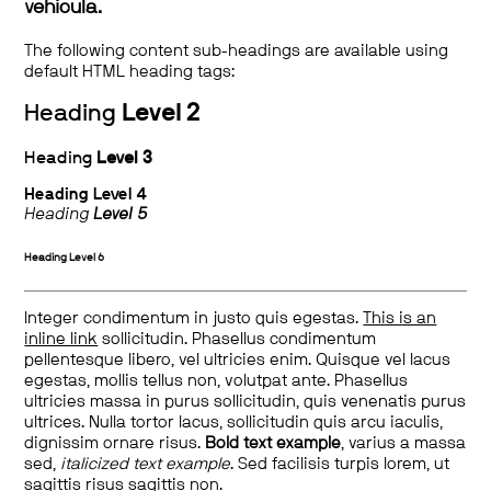
vehicula.
The following content sub-headings are available using
default HTML heading tags:
Heading
Level 2
Heading
Level 3
Heading
Level 4
Heading
Level 5
Heading
Level 6
Integer condimentum in justo quis egestas.
This is an
inline link
sollicitudin. Phasellus condimentum
pellentesque libero, vel ultricies enim. Quisque vel lacus
egestas, mollis tellus non, volutpat ante. Phasellus
ultricies massa in purus sollicitudin, quis venenatis purus
ultrices. Nulla tortor lacus, sollicitudin quis arcu iaculis,
dignissim ornare risus.
Bold text example
, varius a massa
sed,
italicized text example
. Sed facilisis turpis lorem, ut
sagittis risus sagittis non.