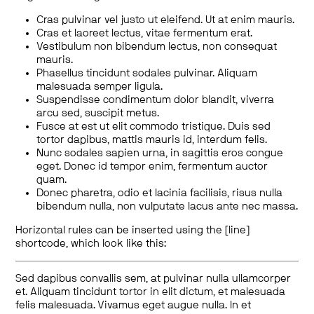
Cras pulvinar vel justo ut eleifend. Ut at enim mauris.
Cras et laoreet lectus, vitae fermentum erat.
Vestibulum non bibendum lectus, non consequat
mauris.
Phasellus tincidunt sodales pulvinar. Aliquam
malesuada semper ligula.
Suspendisse condimentum dolor blandit, viverra
arcu sed, suscipit metus.
Fusce at est ut elit commodo tristique. Duis sed
tortor dapibus, mattis mauris id, interdum felis.
Nunc sodales sapien urna, in sagittis eros congue
eget. Donec id tempor enim, fermentum auctor
quam.
Donec pharetra, odio et lacinia facilisis, risus nulla
bibendum nulla, non vulputate lacus ante nec massa.
Horizontal rules can be inserted using the [line]
shortcode, which look like this:
Sed dapibus convallis sem, at pulvinar nulla ullamcorper
et. Aliquam tincidunt tortor in elit dictum, et malesuada
felis malesuada. Vivamus eget augue nulla. In et