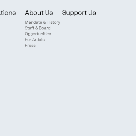
ations
About Us
Support Us
Mandate & History
Staff & Board
Opportunities
For Artists
Press