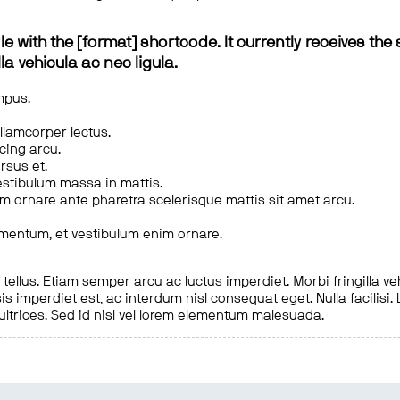
le with the [format] shortcode. It currently receives the 
a vehicula ac nec ligula.
mpus.
ullamcorper lectus.
scing arcu.
rsus et.
estibulum massa in mattis.
em ornare ante pharetra scelerisque mattis sit amet arcu.
imentum, et vestibulum enim ornare.
ellus. Etiam semper arcu ac luctus imperdiet. Morbi fringilla ve
is imperdiet est, ac interdum nisl consequat eget. Nulla facilisi
 ultrices. Sed id nisl vel lorem elementum malesuada.