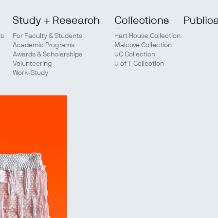
Study + Research
Collections
Public
ts
For Faculty & Students
Hart House Collection
Academic Programs
Malcove Collection
Awards & Scholarships
UC Collection
Volunteering
U of T Collection
Work-Study