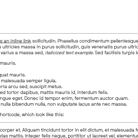
is an inline link
sollicitudin. Phasellus condimentum pellentesque l
 ultricies massa in purus sollicitudin, quis venenatis purus ultrice
, varius a massa sed,
italicized text example
. Sed facilisis turpis 
 mauris.
quat mauris.
m malesuada semper ligula.
rra arcu sed, suscipit metus.
ed tortor dapibus, mattis mauris id, interdum felis.
congue eget. Donec id tempor enim, fermentum auctor quam.
us nulla bibendum nulla, non vulputate lacus ante nec massa.
hortcode, which look like this:
corper et. Aliquam tincidunt tortor in elit dictum, et malesuada 
tas mattis. Integer felis neque, porttitor ut laoreet vel, elemen