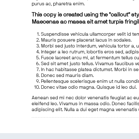
purus ac, pharetra enim.
This copy is created using the "callout" sty
Maecenas ac massa sit amet turpis fringill
Suspendisse vehicula ullamcorper velit id te
Mauris posuere placerat lacus in sodales.
Morbi sed justo interdum, vehicula tortor a, 
Integer a leo rutrum, lobortis eros sed, adipi
Fusce laoreet arcu mi, at fermentum tellus cu
Sed sit amet justo tellus. Vivamus faucibus v
In hac habitasse platea dictumst. Morbi in s
Donec sed mauris diam.
Pellentesque scelerisque enim ut nulla cond
Donec vitae odio magna. Quisque id leo dui.
Aenean sed mi nec dolor venenatis feugiat ac eu t
eleifend leo. Vivamus in massa odio. Donec facilis
adipiscing elit. Nulla a dui eget magna venenatis