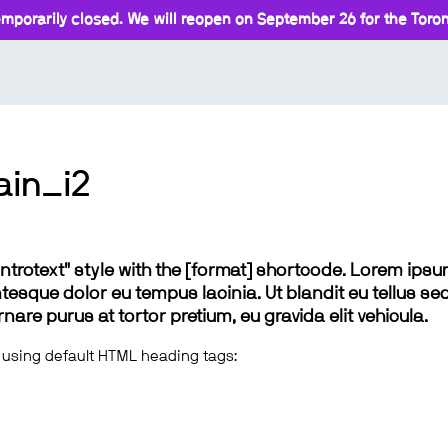
mporarily closed. We will reopen on September 26 for the Toront
in_i2
 "introtext" style with the [format] shortcode. Lorem ip
lentesque dolor eu tempus lacinia. Ut blandit eu tellus sed
e purus at tortor pretium, eu gravida elit vehicula.
 using default HTML heading tags: