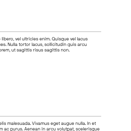
ibero, vel ultricies enim. Quisque vel lacus
s. Nulla tortor lacus, sollicitudin quis arcu
lorem, ut sagittis risus sagittis non.
felis malesuada. Vivamus eget augue nulla. In et
tum ac purus. Aenean in arcu volutpat, scelerisque