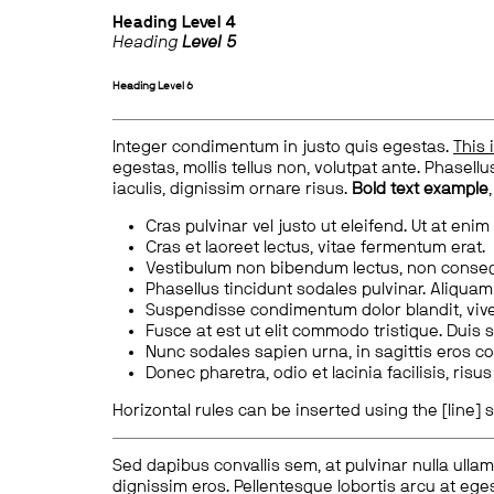
Heading
Level 4
Heading
Level 5
Heading
Level 6
Integer condimentum in justo quis egestas.
This 
egestas, mollis tellus non, volutpat ante. Phasellus
iaculis, dignissim ornare risus.
Bold text example
Cras pulvinar vel justo ut eleifend. Ut at enim
Cras et laoreet lectus, vitae fermentum erat.
Vestibulum non bibendum lectus, non conse
Phasellus tincidunt sodales pulvinar. Aliqua
Suspendisse condimentum dolor blandit, vive
Fusce at est ut elit commodo tristique. Duis s
Nunc sodales sapien urna, in sagittis eros 
Donec pharetra, odio et lacinia facilisis, ris
Horizontal rules can be inserted using the [line] s
Sed dapibus convallis sem, at pulvinar nulla ullam
dignissim eros. Pellentesque lobortis arcu at eges