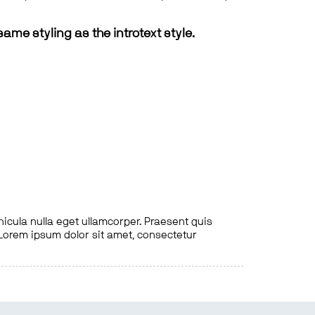
same styling as the introtext style.
hicula nulla eget ullamcorper. Praesent quis
. Lorem ipsum dolor sit amet, consectetur