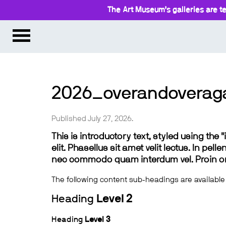
The Art Museum’s galleries are te
2026_overandoveraga
Published July 27, 2026.
This is introductory text, styled using the
elit. Phasellus sit amet velit lectus. In pel
nec commodo quam interdum vel. Proin ornar
The following content sub-headings are available
Heading
Level 2
Heading
Level 3