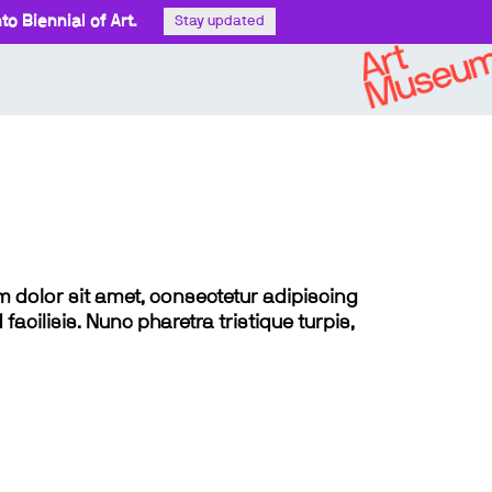
o Biennial of Art.
Stay updated
sum dolor sit amet, consectetur adipiscing
 facilisis. Nunc pharetra tristique turpis,