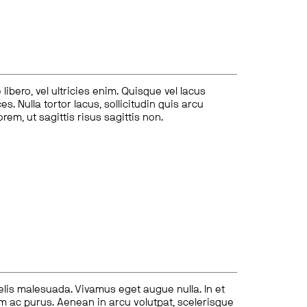
ibero, vel ultricies enim. Quisque vel lacus
s. Nulla tortor lacus, sollicitudin quis arcu
lorem, ut sagittis risus sagittis non.
felis malesuada. Vivamus eget augue nulla. In et
tum ac purus. Aenean in arcu volutpat, scelerisque