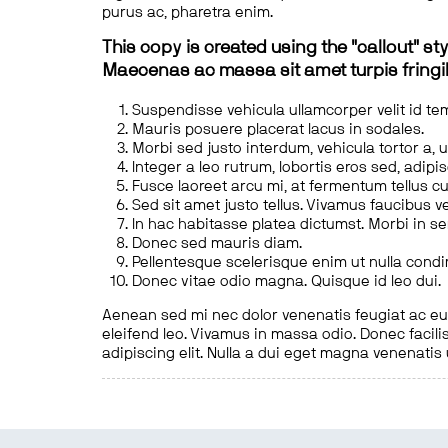
purus ac, pharetra enim.
This copy is created using the "callout" sty
Maecenas ac massa sit amet turpis fringill
Suspendisse vehicula ullamcorper velit id te
Mauris posuere placerat lacus in sodales.
Morbi sed justo interdum, vehicula tortor a, 
Integer a leo rutrum, lobortis eros sed, adipi
Fusce laoreet arcu mi, at fermentum tellus cu
Sed sit amet justo tellus. Vivamus faucibus v
In hac habitasse platea dictumst. Morbi in s
Donec sed mauris diam.
Pellentesque scelerisque enim ut nulla cond
Donec vitae odio magna. Quisque id leo dui.
Aenean sed mi nec dolor venenatis feugiat ac eu t
eleifend leo. Vivamus in massa odio. Donec facilis
adipiscing elit. Nulla a dui eget magna venenatis