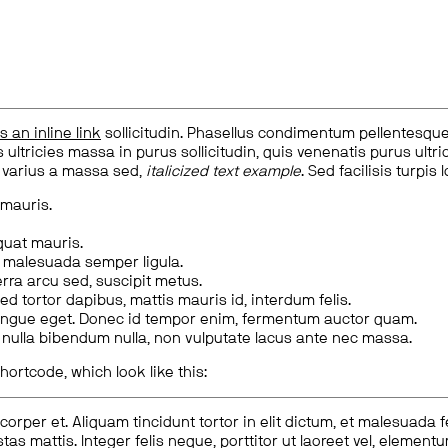
is an inline link
sollicitudin. Phasellus condimentum pellentesque l
 ultricies massa in purus sollicitudin, quis venenatis purus ultrice
, varius a massa sed,
italicized text example
. Sed facilisis turpis 
 mauris.
quat mauris.
m malesuada semper ligula.
rra arcu sed, suscipit metus.
ed tortor dapibus, mattis mauris id, interdum felis.
congue eget. Donec id tempor enim, fermentum auctor quam.
us nulla bibendum nulla, non vulputate lacus ante nec massa.
hortcode, which look like this:
corper et. Aliquam tincidunt tortor in elit dictum, et malesuada 
tas mattis. Integer felis neque, porttitor ut laoreet vel, elemen