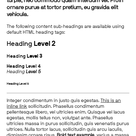
turpis, nec commodo quam interdum vel. Proin
ornare purus at tortor pretium, eu gravida elit
vehicula.
The following content sub-headings are available using
default HTML heading tags:
Heading
Level 2
Heading
Level 3
Heading
Level 4
Heading
Level 5
Heading
Level 6
Integer condimentum in justo quis egestas.
This is an
inline link
sollicitudin. Phasellus condimentum
pellentesque libero, vel ultricies enim. Quisque vel lacus
egestas, mollis tellus non, volutpat ante. Phasellus
ultricies massa in purus sollicitudin, quis venenatis purus
ultrices. Nulla tortor lacus, sollicitudin quis arcu iaculis,
dignissim ornare risus.
Bold text example
, varius a massa