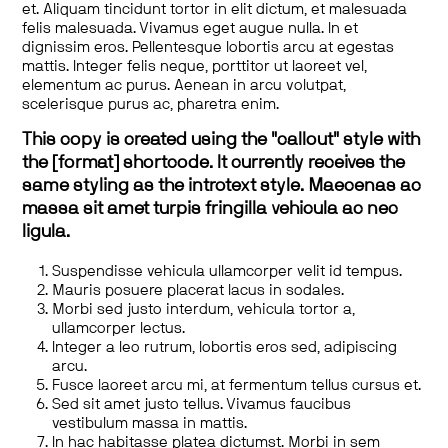
et. Aliquam tincidunt tortor in elit dictum, et malesuada
felis malesuada. Vivamus eget augue nulla. In et
dignissim eros. Pellentesque lobortis arcu at egestas
mattis. Integer felis neque, porttitor ut laoreet vel,
elementum ac purus. Aenean in arcu volutpat,
scelerisque purus ac, pharetra enim.
This copy is created using the "callout" style with
the [format] shortcode. It currently receives the
same styling as the introtext style. Maecenas ac
massa sit amet turpis fringilla vehicula ac nec
ligula.
Suspendisse vehicula ullamcorper velit id tempus.
Mauris posuere placerat lacus in sodales.
Morbi sed justo interdum, vehicula tortor a,
ullamcorper lectus.
Integer a leo rutrum, lobortis eros sed, adipiscing
arcu.
Fusce laoreet arcu mi, at fermentum tellus cursus et.
Sed sit amet justo tellus. Vivamus faucibus
vestibulum massa in mattis.
In hac habitasse platea dictumst. Morbi in sem