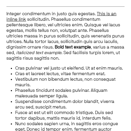
Integer condimentum in justo quis egestas.
This is an
inline link
sollicitudin. Phasellus condimentum
pellentesque libero, vel ultricies enim. Quisque vel lacus
egestas, mollis tellus non, volutpat ante. Phasellus
ultricies massa in purus sollicitudin, quis venenatis purus
ultrices. Nulla tortor lacus, sollicitudin quis arcu iaculis,
dignissim ornare risus.
Bold text example
, varius a massa
sed,
italicized text example
. Sed facilisis turpis lorem, ut
sagittis risus sagittis non.
Cras pulvinar vel justo ut eleifend. Ut at enim mauris.
Cras et laoreet lectus, vitae fermentum erat.
Vestibulum non bibendum lectus, non consequat
mauris.
Phasellus tincidunt sodales pulvinar. Aliquam
malesuada semper ligula.
Suspendisse condimentum dolor blandit, viverra
arcu sed, suscipit metus.
Fusce at est ut elit commodo tristique. Duis sed
tortor dapibus, mattis mauris id, interdum felis.
Nunc sodales sapien urna, in sagittis eros congue
eget. Donec id tempor enim, fermentum auctor