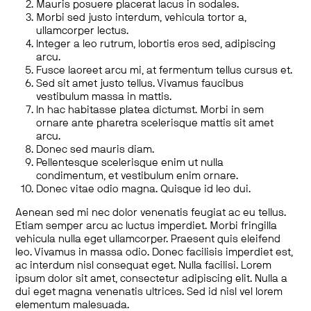
Mauris posuere placerat lacus in sodales.
Morbi sed justo interdum, vehicula tortor a,
ullamcorper lectus.
Integer a leo rutrum, lobortis eros sed, adipiscing
arcu.
Fusce laoreet arcu mi, at fermentum tellus cursus et.
Sed sit amet justo tellus. Vivamus faucibus
vestibulum massa in mattis.
In hac habitasse platea dictumst. Morbi in sem
ornare ante pharetra scelerisque mattis sit amet
arcu.
Donec sed mauris diam.
Pellentesque scelerisque enim ut nulla
condimentum, et vestibulum enim ornare.
Donec vitae odio magna. Quisque id leo dui.
Aenean sed mi nec dolor venenatis feugiat ac eu tellus.
Etiam semper arcu ac luctus imperdiet. Morbi fringilla
vehicula nulla eget ullamcorper. Praesent quis eleifend
leo. Vivamus in massa odio. Donec facilisis imperdiet est,
ac interdum nisl consequat eget. Nulla facilisi. Lorem
ipsum dolor sit amet, consectetur adipiscing elit. Nulla a
dui eget magna venenatis ultrices. Sed id nisl vel lorem
elementum malesuada.