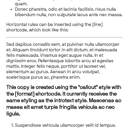
quam.
Donec pharetra, odio et lacinia facilisis, risus nulla
bibendum nulla, non vulputate lacus ante nec massa.
Horizontal rules can be inserted using the [line]
shortcode, which look like this:
Sed dapibus convallis sem, at pulvinar nulla ullamcorper
et. Aliquam tincidunt tortor in elit dictum, et malesuada
felis malesuada. Vivamus eget augue nulla. In et
dignissim eros. Pellentesque lobortis arcu at egestas
mattis. Integer felis neque, porttitor ut laoreet vel,
elementum ac purus. Aenean in arcu volutpat,
scelerisque purus ac, pharetra enim.
This copy is created using the "callout" style with
the [format] shortcode. It currently receives the
same styling as the introtext style. Maecenas ac
massa sit amet turpis fringilla vehicula ac nec
ligula.
Suspendisse vehicula ullamcorper velit id tempus.