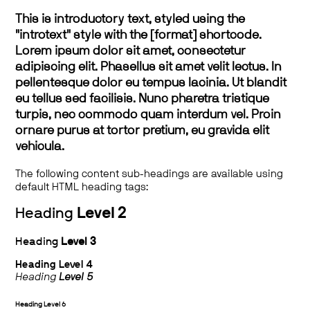
This is introductory text, styled using the
"introtext" style with the [format] shortcode.
Lorem ipsum dolor sit amet, consectetur
adipiscing elit. Phasellus sit amet velit lectus. In
pellentesque dolor eu tempus lacinia. Ut blandit
eu tellus sed facilisis. Nunc pharetra tristique
turpis, nec commodo quam interdum vel. Proin
ornare purus at tortor pretium, eu gravida elit
vehicula.
The following content sub-headings are available using
default HTML heading tags:
Heading
Level 2
Heading
Level 3
Heading
Level 4
Heading
Level 5
Heading
Level 6