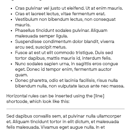
Cras pulvinar vel justo ut eleifend. Ut at enim mauris.
Cras et laoreet lectus, vitae fermentum erat.
Vestibulum non bibendum lectus, non consequat
mauris.
Phasellus tincidunt sodales pulvinar. Aliquam
malesuada semper ligula.
Suspendisse condimentum dolor blandit, viverra
arcu sed, suscipit metus.
Fusce at est ut elit commodo tristique. Duis sed
tortor dapibus, mattis mauris id, interdum felis.
Nunc sodales sapien urna, in sagittis eros congue
eget. Donec id tempor enim, fermentum auctor
quam.
Donec pharetra, odio et lacinia facilisis, risus nulla
bibendum nulla, non vulputate lacus ante nec massa.
Horizontal rules can be inserted using the [line]
shortcode, which look like this:
Sed dapibus convallis sem, at pulvinar nulla ullamcorper
et. Aliquam tincidunt tortor in elit dictum, et malesuada
felis malesuada. Vivamus eget augue nulla. In et