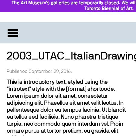
The Art Museum’s galleries are temporarily closed. We wi
Toronto Biennial of Art.
Stay updated
2003_UTAC_ItalianDrawin
Published September 29, 2016.
This is introductory text, styled using the
"introtext" style with the [format] shortcode.
Lorem ipsum dolor sit amet, consectetur
adipiscing elit. Phasellus sit amet velit lectus. In
pellentesque dolor eu tempus lacinia. Ut blandit
eu tellus sed facilisis. Nunc pharetra tristique
turpis, nec commodo quam interdum vel. Proin
ornare purus at tortor pretium, eu gravida elit