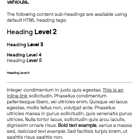
vehicula.
The following content sub-headings are available using
default HTML heading tags:
Heading
Level 2
Heading
Level 3
Heading
Level 4
Heading
Level 5
Heading
Level 6
Integer condimentum in justo quis egestas.
This is an
inline link
sollicitudin. Phasellus condimentum
pellentesque libero, vel ultricies enim. Quisque vel lacus
egestas, mollis tellus non, volutpat ante. Phasellus
ultricies massa in purus sollicitudin, quis venenatis purus
ultrices. Nulla tortor lacus, sollicitudin quis arcu iaculis,
dignissim ornare risus.
Bold text example
, varius a massa
sed,
italicized text example
. Sed facilisis turpis lorem, ut
sagittis risus sagittis non.