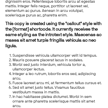
dignissim eros. Pellentesque lobortis arcu at egestas
mattis. Integer felis neque, porttitor ut laoreet vel,
elementum ac purus. Aenean in arcu volutpat,
scelerisque purus ac, pharetra enim.
This copy is created using the "callout" style with
the [format] shortcode. It currently receives the
same styling as the introtext style. Maecenas ac
massa sit amet turpis fringilla vehicula ac nec
ligula.
Suspendisse vehicula ullamcorper velit id tempus.
Mauris posuere placerat lacus in sodales.
Morbi sed justo interdum, vehicula tortor a,
ullamcorper lectus.
Integer a leo rutrum, lobortis eros sed, adipiscing
arcu.
Fusce laoreet arcu mi, at fermentum tellus cursus et.
Sed sit amet justo tellus. Vivamus faucibus
vestibulum massa in mattis.
In hac habitasse platea dictumst. Morbi in sem
ornare ante pharetra scelerisque mattis sit amet
arcu.