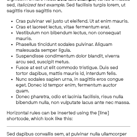
sed,
italicized text example
. Sed facilisis turpis lorem, ut
sagittis risus sagittis non.
Cras pulvinar vel justo ut eleifend. Ut at enim mauris.
Cras et laoreet lectus, vitae fermentum erat.
Vestibulum non bibendum lectus, non consequat
mauris.
Phasellus tincidunt sodales pulvinar. Aliquam
malesuada semper ligula.
Suspendisse condimentum dolor blandit, viverra
arcu sed, suscipit metus.
Fusce at est ut elit commodo tristique. Duis sed
tortor dapibus, mattis mauris id, interdum felis.
Nunc sodales sapien urna, in sagittis eros congue
eget. Donec id tempor enim, fermentum auctor
quam.
Donec pharetra, odio et lacinia facilisis, risus nulla
bibendum nulla, non vulputate lacus ante nec massa.
Horizontal rules can be inserted using the [line]
shortcode, which look like this:
Sed dapibus convallis sem, at pulvinar nulla ullamcorper