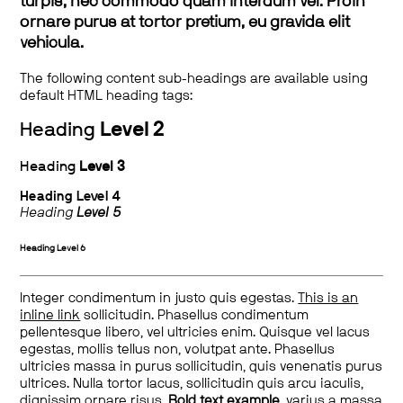
turpis, nec commodo quam interdum vel. Proin
ornare purus at tortor pretium, eu gravida elit
vehicula.
The following content sub-headings are available using
default HTML heading tags:
Heading
Level 2
Heading
Level 3
Heading
Level 4
Heading
Level 5
Heading
Level 6
Integer condimentum in justo quis egestas.
This is an
inline link
sollicitudin. Phasellus condimentum
pellentesque libero, vel ultricies enim. Quisque vel lacus
egestas, mollis tellus non, volutpat ante. Phasellus
ultricies massa in purus sollicitudin, quis venenatis purus
ultrices. Nulla tortor lacus, sollicitudin quis arcu iaculis,
dignissim ornare risus.
Bold text example
, varius a massa