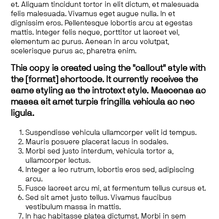
et. Aliquam tincidunt tortor in elit dictum, et malesuada
felis malesuada. Vivamus eget augue nulla. In et
dignissim eros. Pellentesque lobortis arcu at egestas
mattis. Integer felis neque, porttitor ut laoreet vel,
elementum ac purus. Aenean in arcu volutpat,
scelerisque purus ac, pharetra enim.
This copy is created using the "callout" style with
the [format] shortcode. It currently receives the
same styling as the introtext style. Maecenas ac
massa sit amet turpis fringilla vehicula ac nec
ligula.
Suspendisse vehicula ullamcorper velit id tempus.
Mauris posuere placerat lacus in sodales.
Morbi sed justo interdum, vehicula tortor a,
ullamcorper lectus.
Integer a leo rutrum, lobortis eros sed, adipiscing
arcu.
Fusce laoreet arcu mi, at fermentum tellus cursus et.
Sed sit amet justo tellus. Vivamus faucibus
vestibulum massa in mattis.
In hac habitasse platea dictumst. Morbi in sem