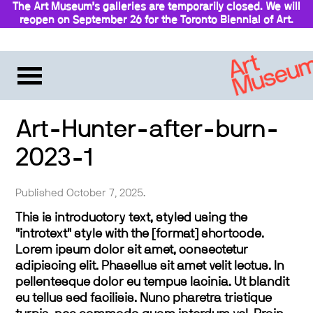
The Art Museum’s galleries are temporarily closed. We will
reopen on September 26 for the Toronto Biennial of Art.
Stay updated
Art-Hunter-after-burn-
2023-1
Published October 7, 2025.
This is introductory text, styled using the
"introtext" style with the [format] shortcode.
Lorem ipsum dolor sit amet, consectetur
adipiscing elit. Phasellus sit amet velit lectus. In
pellentesque dolor eu tempus lacinia. Ut blandit
eu tellus sed facilisis. Nunc pharetra tristique