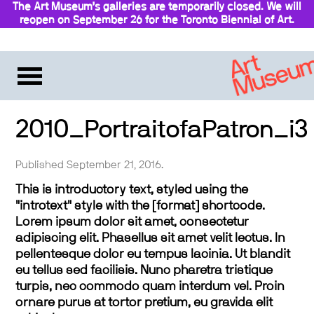
The Art Museum’s galleries are temporarily closed. We will
reopen on September 26 for the Toronto Biennial of Art.
Stay updated
2010_PortraitofaPatron_i3
Published September 21, 2016.
This is introductory text, styled using the
"introtext" style with the [format] shortcode.
Lorem ipsum dolor sit amet, consectetur
adipiscing elit. Phasellus sit amet velit lectus. In
pellentesque dolor eu tempus lacinia. Ut blandit
eu tellus sed facilisis. Nunc pharetra tristique
turpis, nec commodo quam interdum vel. Proin
ornare purus at tortor pretium, eu gravida elit