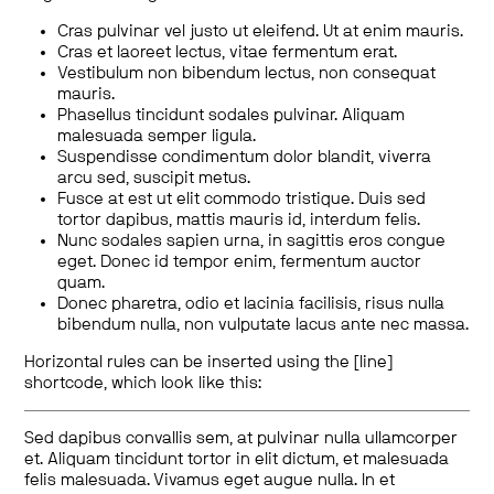
Cras pulvinar vel justo ut eleifend. Ut at enim mauris.
Cras et laoreet lectus, vitae fermentum erat.
Vestibulum non bibendum lectus, non consequat
mauris.
Phasellus tincidunt sodales pulvinar. Aliquam
malesuada semper ligula.
Suspendisse condimentum dolor blandit, viverra
arcu sed, suscipit metus.
Fusce at est ut elit commodo tristique. Duis sed
tortor dapibus, mattis mauris id, interdum felis.
Nunc sodales sapien urna, in sagittis eros congue
eget. Donec id tempor enim, fermentum auctor
quam.
Donec pharetra, odio et lacinia facilisis, risus nulla
bibendum nulla, non vulputate lacus ante nec massa.
Horizontal rules can be inserted using the [line]
shortcode, which look like this:
Sed dapibus convallis sem, at pulvinar nulla ullamcorper
et. Aliquam tincidunt tortor in elit dictum, et malesuada
felis malesuada. Vivamus eget augue nulla. In et