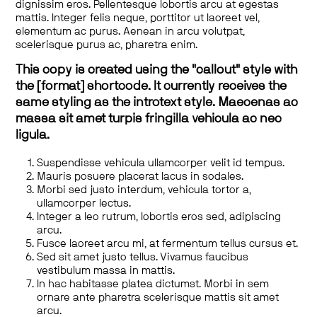
dignissim eros. Pellentesque lobortis arcu at egestas
mattis. Integer felis neque, porttitor ut laoreet vel,
elementum ac purus. Aenean in arcu volutpat,
scelerisque purus ac, pharetra enim.
This copy is created using the "callout" style with
the [format] shortcode. It currently receives the
same styling as the introtext style. Maecenas ac
massa sit amet turpis fringilla vehicula ac nec
ligula.
Suspendisse vehicula ullamcorper velit id tempus.
Mauris posuere placerat lacus in sodales.
Morbi sed justo interdum, vehicula tortor a,
ullamcorper lectus.
Integer a leo rutrum, lobortis eros sed, adipiscing
arcu.
Fusce laoreet arcu mi, at fermentum tellus cursus et.
Sed sit amet justo tellus. Vivamus faucibus
vestibulum massa in mattis.
In hac habitasse platea dictumst. Morbi in sem
ornare ante pharetra scelerisque mattis sit amet
arcu.