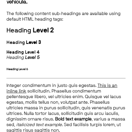
vehicula.
The following content sub-headings are available using
default HTML heading tags:
Heading
Level 2
Heading
Level 3
Heading
Level 4
Heading
Level 5
Heading
Level 6
Integer condimentum in justo quis egestas.
This is an
inline link
sollicitudin. Phasellus condimentum
pellentesque libero, vel ultricies enim. Quisque vel lacus
egestas, mollis tellus non, volutpat ante. Phasellus
ultricies massa in purus sollicitudin, quis venenatis purus
ultrices. Nulla tortor lacus, sollicitudin quis arcu iaculis,
dignissim ornare risus.
Bold text example
, varius a massa
sed,
italicized text example
. Sed facilisis turpis lorem, ut
sagittis risus sagittis non.