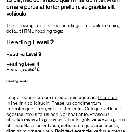
turpis, nec commodo quam interdum vel. Proin
ornare purus at tortor pretium, eu gravida elit
vehicula.
The following content sub-headings are available using
default HTML heading tags:
Heading
Level 2
Heading
Level 3
Heading
Level 4
Heading
Level 5
Heading
Level 6
Integer condimentum in justo quis egestas.
This is an
inline link
sollicitudin. Phasellus condimentum
pellentesque libero, vel ultricies enim. Quisque vel lacus
egestas, mollis tellus non, volutpat ante. Phasellus
ultricies massa in purus sollicitudin, quis venenatis purus
ultrices. Nulla tortor lacus, sollicitudin quis arcu iaculis,
dignissim ornare risus.
Bold text example
, varius a massa