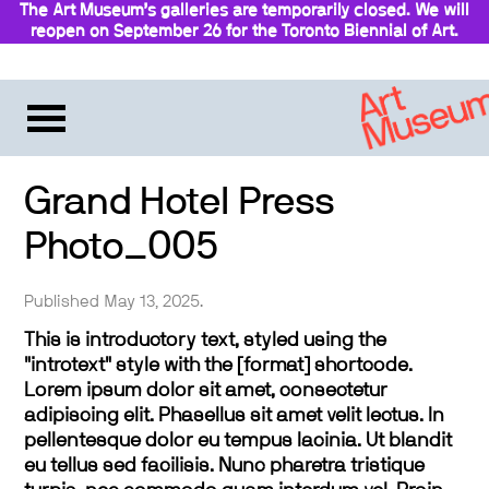
The Art Museum’s galleries are temporarily closed. We will
reopen on September 26 for the Toronto Biennial of Art.
Stay updated
Grand Hotel Press
Photo_005
Published May 13, 2025.
This is introductory text, styled using the
"introtext" style with the [format] shortcode.
Lorem ipsum dolor sit amet, consectetur
adipiscing elit. Phasellus sit amet velit lectus. In
pellentesque dolor eu tempus lacinia. Ut blandit
eu tellus sed facilisis. Nunc pharetra tristique