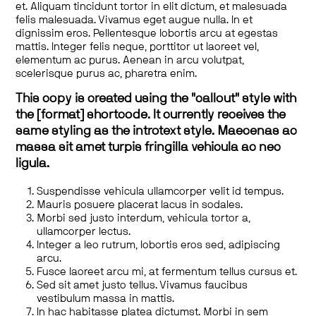
et. Aliquam tincidunt tortor in elit dictum, et malesuada
felis malesuada. Vivamus eget augue nulla. In et
dignissim eros. Pellentesque lobortis arcu at egestas
mattis. Integer felis neque, porttitor ut laoreet vel,
elementum ac purus. Aenean in arcu volutpat,
scelerisque purus ac, pharetra enim.
This copy is created using the "callout" style with
the [format] shortcode. It currently receives the
same styling as the introtext style. Maecenas ac
massa sit amet turpis fringilla vehicula ac nec
ligula.
Suspendisse vehicula ullamcorper velit id tempus.
Mauris posuere placerat lacus in sodales.
Morbi sed justo interdum, vehicula tortor a,
ullamcorper lectus.
Integer a leo rutrum, lobortis eros sed, adipiscing
arcu.
Fusce laoreet arcu mi, at fermentum tellus cursus et.
Sed sit amet justo tellus. Vivamus faucibus
vestibulum massa in mattis.
In hac habitasse platea dictumst. Morbi in sem