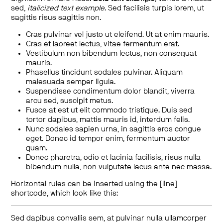
sed,
italicized text example
. Sed facilisis turpis lorem, ut
sagittis risus sagittis non.
Cras pulvinar vel justo ut eleifend. Ut at enim mauris.
Cras et laoreet lectus, vitae fermentum erat.
Vestibulum non bibendum lectus, non consequat
mauris.
Phasellus tincidunt sodales pulvinar. Aliquam
malesuada semper ligula.
Suspendisse condimentum dolor blandit, viverra
arcu sed, suscipit metus.
Fusce at est ut elit commodo tristique. Duis sed
tortor dapibus, mattis mauris id, interdum felis.
Nunc sodales sapien urna, in sagittis eros congue
eget. Donec id tempor enim, fermentum auctor
quam.
Donec pharetra, odio et lacinia facilisis, risus nulla
bibendum nulla, non vulputate lacus ante nec massa.
Horizontal rules can be inserted using the [line]
shortcode, which look like this:
Sed dapibus convallis sem, at pulvinar nulla ullamcorper