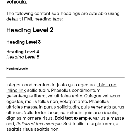
vehicula.
The following content sub-headings are available using
default HTML heading tags:
Heading
Level 2
Heading
Level 3
Heading
Level 4
Heading
Level 5
Heading
Level 6
Integer condimentum in justo quis egestas.
This is an
inline link
sollicitudin. Phasellus condimentum
pellentesque libero, vel ultricies enim. Quisque vel lacus
egestas, mollis tellus non, volutpat ante. Phasellus
ultricies massa in purus sollicitudin, quis venenatis purus
ultrices. Nulla tortor lacus, sollicitudin quis arcu iaculis,
dignissim ornare risus.
Bold text example
, varius a massa
sed,
italicized text example
. Sed facilisis turpis lorem, ut
sagittis risus sagittis non.