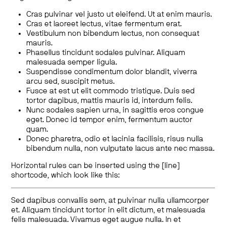
Cras pulvinar vel justo ut eleifend. Ut at enim mauris.
Cras et laoreet lectus, vitae fermentum erat.
Vestibulum non bibendum lectus, non consequat
mauris.
Phasellus tincidunt sodales pulvinar. Aliquam
malesuada semper ligula.
Suspendisse condimentum dolor blandit, viverra
arcu sed, suscipit metus.
Fusce at est ut elit commodo tristique. Duis sed
tortor dapibus, mattis mauris id, interdum felis.
Nunc sodales sapien urna, in sagittis eros congue
eget. Donec id tempor enim, fermentum auctor
quam.
Donec pharetra, odio et lacinia facilisis, risus nulla
bibendum nulla, non vulputate lacus ante nec massa.
Horizontal rules can be inserted using the [line]
shortcode, which look like this:
Sed dapibus convallis sem, at pulvinar nulla ullamcorper
et. Aliquam tincidunt tortor in elit dictum, et malesuada
felis malesuada. Vivamus eget augue nulla. In et