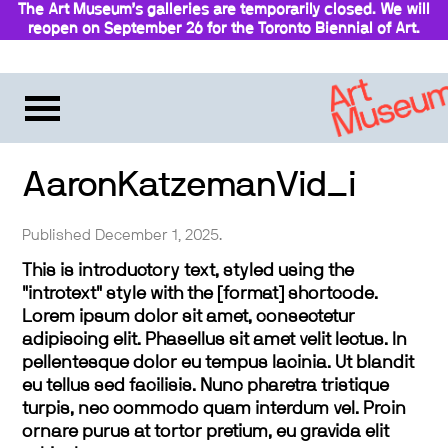
The Art Museum’s galleries are temporarily closed. We will
reopen on September 26 for the Toronto Biennial of Art.
Stay updated
AaronKatzemanVid_i
Published December 1, 2025.
This is introductory text, styled using the
"introtext" style with the [format] shortcode.
Lorem ipsum dolor sit amet, consectetur
adipiscing elit. Phasellus sit amet velit lectus. In
pellentesque dolor eu tempus lacinia. Ut blandit
eu tellus sed facilisis. Nunc pharetra tristique
turpis, nec commodo quam interdum vel. Proin
ornare purus at tortor pretium, eu gravida elit