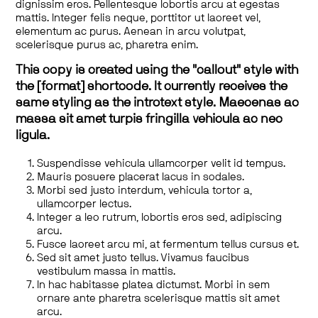
dignissim eros. Pellentesque lobortis arcu at egestas
mattis. Integer felis neque, porttitor ut laoreet vel,
elementum ac purus. Aenean in arcu volutpat,
scelerisque purus ac, pharetra enim.
This copy is created using the "callout" style with
the [format] shortcode. It currently receives the
same styling as the introtext style. Maecenas ac
massa sit amet turpis fringilla vehicula ac nec
ligula.
Suspendisse vehicula ullamcorper velit id tempus.
Mauris posuere placerat lacus in sodales.
Morbi sed justo interdum, vehicula tortor a,
ullamcorper lectus.
Integer a leo rutrum, lobortis eros sed, adipiscing
arcu.
Fusce laoreet arcu mi, at fermentum tellus cursus et.
Sed sit amet justo tellus. Vivamus faucibus
vestibulum massa in mattis.
In hac habitasse platea dictumst. Morbi in sem
ornare ante pharetra scelerisque mattis sit amet
arcu.