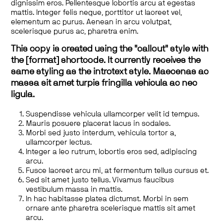
dignissim eros. Pellentesque lobortis arcu at egestas
mattis. Integer felis neque, porttitor ut laoreet vel,
elementum ac purus. Aenean in arcu volutpat,
scelerisque purus ac, pharetra enim.
This copy is created using the "callout" style with
the [format] shortcode. It currently receives the
same styling as the introtext style. Maecenas ac
massa sit amet turpis fringilla vehicula ac nec
ligula.
Suspendisse vehicula ullamcorper velit id tempus.
Mauris posuere placerat lacus in sodales.
Morbi sed justo interdum, vehicula tortor a,
ullamcorper lectus.
Integer a leo rutrum, lobortis eros sed, adipiscing
arcu.
Fusce laoreet arcu mi, at fermentum tellus cursus et.
Sed sit amet justo tellus. Vivamus faucibus
vestibulum massa in mattis.
In hac habitasse platea dictumst. Morbi in sem
ornare ante pharetra scelerisque mattis sit amet
arcu.