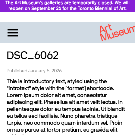
The Art Museum’s galleries are temporarily closed. We will
reopen on September 26 for the Toronto Biennial of Art.
Stay updated
DSC_6062
Published January 5, 2026.
This is introductory text, styled using the
"introtext" style with the [format] shortcode.
Lorem ipsum dolor sit amet, consectetur
adipiscing elit. Phasellus sit amet velit lectus. In
pellentesque dolor eu tempus lacinia. Ut blandit
eu tellus sed facilisis. Nunc pharetra tristique
turpis, nec commodo quam interdum vel. Proin
ornare purus at tortor pretium, eu gravida elit