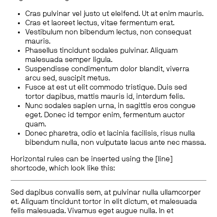
Cras pulvinar vel justo ut eleifend. Ut at enim mauris.
Cras et laoreet lectus, vitae fermentum erat.
Vestibulum non bibendum lectus, non consequat
mauris.
Phasellus tincidunt sodales pulvinar. Aliquam
malesuada semper ligula.
Suspendisse condimentum dolor blandit, viverra
arcu sed, suscipit metus.
Fusce at est ut elit commodo tristique. Duis sed
tortor dapibus, mattis mauris id, interdum felis.
Nunc sodales sapien urna, in sagittis eros congue
eget. Donec id tempor enim, fermentum auctor
quam.
Donec pharetra, odio et lacinia facilisis, risus nulla
bibendum nulla, non vulputate lacus ante nec massa.
Horizontal rules can be inserted using the [line]
shortcode, which look like this:
Sed dapibus convallis sem, at pulvinar nulla ullamcorper
et. Aliquam tincidunt tortor in elit dictum, et malesuada
felis malesuada. Vivamus eget augue nulla. In et