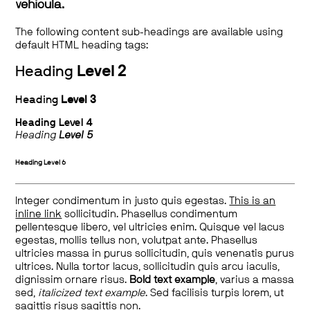
vehicula.
The following content sub-headings are available using
default HTML heading tags:
Heading
Level 2
Heading
Level 3
Heading
Level 4
Heading
Level 5
Heading
Level 6
Integer condimentum in justo quis egestas.
This is an
inline link
sollicitudin. Phasellus condimentum
pellentesque libero, vel ultricies enim. Quisque vel lacus
egestas, mollis tellus non, volutpat ante. Phasellus
ultricies massa in purus sollicitudin, quis venenatis purus
ultrices. Nulla tortor lacus, sollicitudin quis arcu iaculis,
dignissim ornare risus.
Bold text example
, varius a massa
sed,
italicized text example
. Sed facilisis turpis lorem, ut
sagittis risus sagittis non.