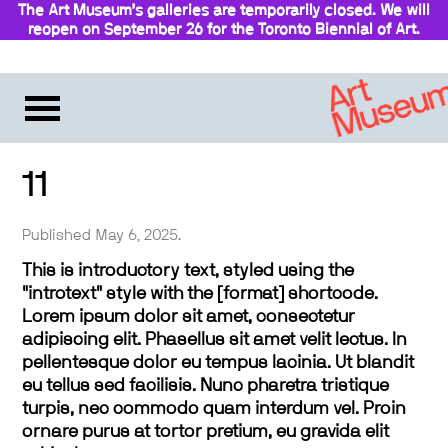
The Art Museum’s galleries are temporarily closed. We will
reopen on September 26 for the Toronto Biennial of Art.
11
Published May 6, 2025.
This is introductory text, styled using the
"introtext" style with the [format] shortcode.
Lorem ipsum dolor sit amet, consectetur
adipiscing elit. Phasellus sit amet velit lectus. In
pellentesque dolor eu tempus lacinia. Ut blandit
eu tellus sed facilisis. Nunc pharetra tristique
turpis, nec commodo quam interdum vel. Proin
ornare purus at tortor pretium, eu gravida elit