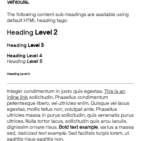
vehicula.
The following content sub-headings are available using
default HTML heading tags:
Heading
Level 2
Heading
Level 3
Heading
Level 4
Heading
Level 5
Heading
Level 6
Integer condimentum in justo quis egestas.
This is an
inline link
sollicitudin. Phasellus condimentum
pellentesque libero, vel ultricies enim. Quisque vel lacus
egestas, mollis tellus non, volutpat ante. Phasellus
ultricies massa in purus sollicitudin, quis venenatis purus
ultrices. Nulla tortor lacus, sollicitudin quis arcu iaculis,
dignissim ornare risus.
Bold text example
, varius a massa
sed,
italicized text example
. Sed facilisis turpis lorem, ut
sagittis risus sagittis non.