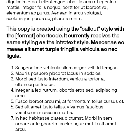
dignissim eros. Pellentesque lobortis arcu at egestas
mattis. Integer felis neque, porttitor ut laoreet vel,
elementum ac purus. Aenean in arcu volutpat,
scelerisque purus ac, pharetra enim.
This copy is created using the "callout" style with
the [format] shortcode. It currently receives the
same styling as the introtext style. Maecenas ac
massa sit amet turpis fringilla vehicula ac nec
ligula.
Suspendisse vehicula ullamcorper velit id tempus.
Mauris posuere placerat lacus in sodales.
Morbi sed justo interdum, vehicula tortor a,
ullamcorper lectus.
Integer a leo rutrum, lobortis eros sed, adipiscing
arcu.
Fusce laoreet arcu mi, at fermentum tellus cursus et.
Sed sit amet justo tellus. Vivamus faucibus
vestibulum massa in mattis.
In hac habitasse platea dictumst. Morbi in sem
ornare ante pharetra scelerisque mattis sit amet
arcu.