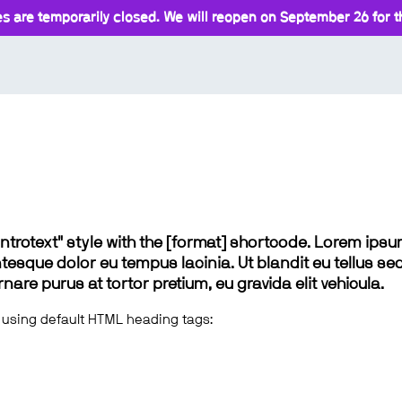
s are temporarily closed. We will reopen on September 26 for th
 "introtext" style with the [format] shortcode. Lorem ip
lentesque dolor eu tempus lacinia. Ut blandit eu tellus sed
e purus at tortor pretium, eu gravida elit vehicula.
 using default HTML heading tags: