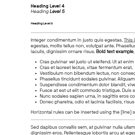
Heading
Level 4
Heading
Level 5
Heading
Level 6
Integer condimentum in justo quis egestas.
This 
egestas, mollis tellus non, volutpat ante. Phasellus
iaculis, dignissim ornare risus.
Bold text example
Cras pulvinar vel justo ut eleifend. Ut at enim
Cras et laoreet lectus, vitae fermentum erat.
Vestibulum non bibendum lectus, non conse
Phasellus tincidunt sodales pulvinar. Aliqua
Suspendisse condimentum dolor blandit, vive
Fusce at est ut elit commodo tristique. Duis s
Nunc sodales sapien urna, in sagittis eros 
Donec pharetra, odio et lacinia facilisis, ris
Horizontal rules can be inserted using the [line] s
Sed dapibus convallis sem, at pulvinar nulla ullam
dignissim eros. Pellentesque lobortis arcu at eges