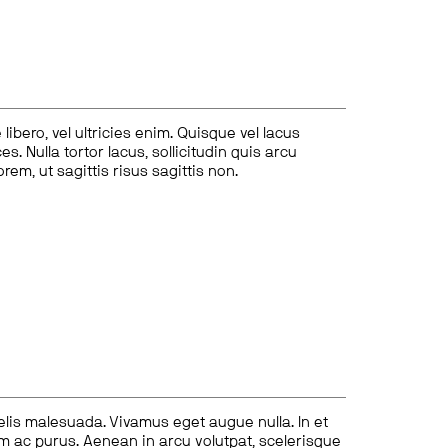
ibero, vel ultricies enim. Quisque vel lacus
s. Nulla tortor lacus, sollicitudin quis arcu
lorem, ut sagittis risus sagittis non.
felis malesuada. Vivamus eget augue nulla. In et
tum ac purus. Aenean in arcu volutpat, scelerisque