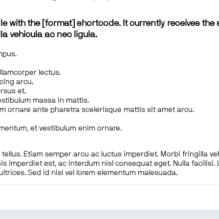
le with the [format] shortcode. It currently receives the 
a vehicula ac nec ligula.
mpus.
ullamcorper lectus.
scing arcu.
rsus et.
estibulum massa in mattis.
em ornare ante pharetra scelerisque mattis sit amet arcu.
imentum, et vestibulum enim ornare.
ellus. Etiam semper arcu ac luctus imperdiet. Morbi fringilla ve
is imperdiet est, ac interdum nisl consequat eget. Nulla facilisi
 ultrices. Sed id nisl vel lorem elementum malesuada.