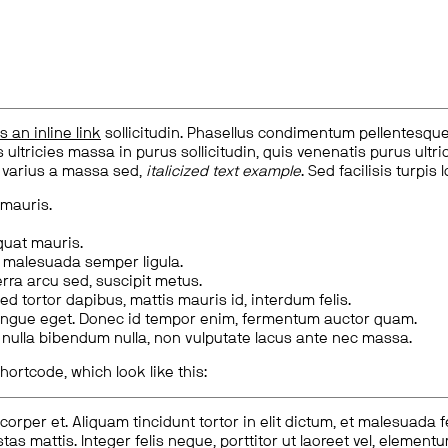
is an inline link
sollicitudin. Phasellus condimentum pellentesque l
 ultricies massa in purus sollicitudin, quis venenatis purus ultrice
, varius a massa sed,
italicized text example
. Sed facilisis turpis 
 mauris.
quat mauris.
m malesuada semper ligula.
rra arcu sed, suscipit metus.
ed tortor dapibus, mattis mauris id, interdum felis.
congue eget. Donec id tempor enim, fermentum auctor quam.
us nulla bibendum nulla, non vulputate lacus ante nec massa.
hortcode, which look like this:
corper et. Aliquam tincidunt tortor in elit dictum, et malesuada 
tas mattis. Integer felis neque, porttitor ut laoreet vel, elemen