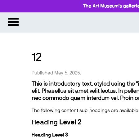
The Art Museum’s gallerie
12
Published May 6, 2025.
This is introductory text, styled using the
elit. Phasellus sit amet velit lectus. In pel
nec commodo quam interdum vel. Proin ornar
The following content sub-headings are available
Heading
Level 2
Heading
Level 3