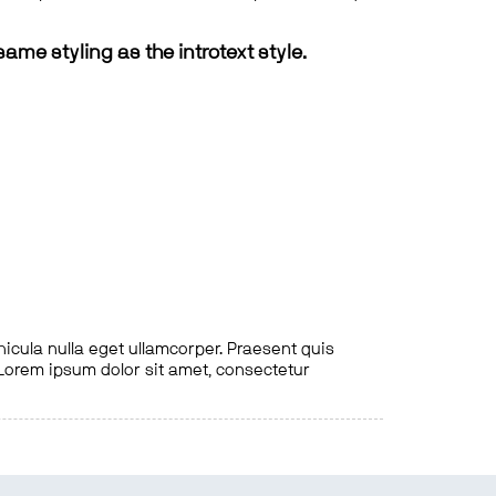
same styling as the introtext style.
hicula nulla eget ullamcorper. Praesent quis
. Lorem ipsum dolor sit amet, consectetur