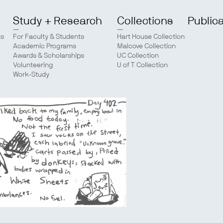
Study + Research
Collections
Public
ts
For Faculty & Students
Hart House Collection
Academic Programs
Malcove Collection
Awards & Scholarships
UC Collection
Volunteering
U of T Collection
Work-Study