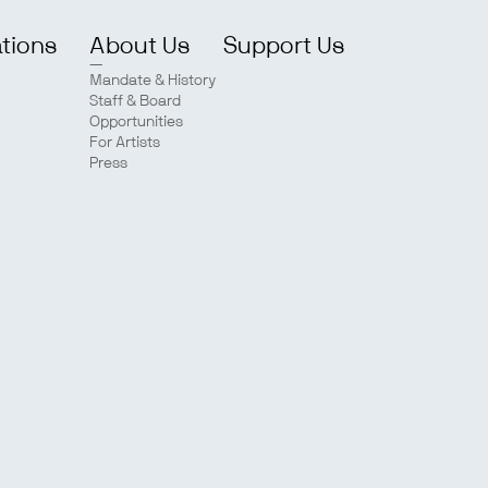
ations
About Us
Support Us
Mandate & History
Staff & Board
Opportunities
For Artists
Press