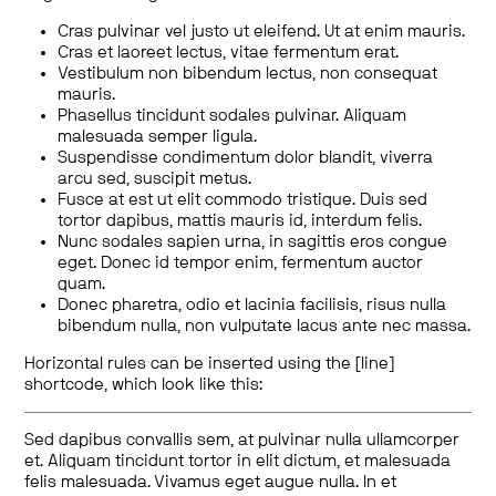
Cras pulvinar vel justo ut eleifend. Ut at enim mauris.
Cras et laoreet lectus, vitae fermentum erat.
Vestibulum non bibendum lectus, non consequat
mauris.
Phasellus tincidunt sodales pulvinar. Aliquam
malesuada semper ligula.
Suspendisse condimentum dolor blandit, viverra
arcu sed, suscipit metus.
Fusce at est ut elit commodo tristique. Duis sed
tortor dapibus, mattis mauris id, interdum felis.
Nunc sodales sapien urna, in sagittis eros congue
eget. Donec id tempor enim, fermentum auctor
quam.
Donec pharetra, odio et lacinia facilisis, risus nulla
bibendum nulla, non vulputate lacus ante nec massa.
Horizontal rules can be inserted using the [line]
shortcode, which look like this:
Sed dapibus convallis sem, at pulvinar nulla ullamcorper
et. Aliquam tincidunt tortor in elit dictum, et malesuada
felis malesuada. Vivamus eget augue nulla. In et