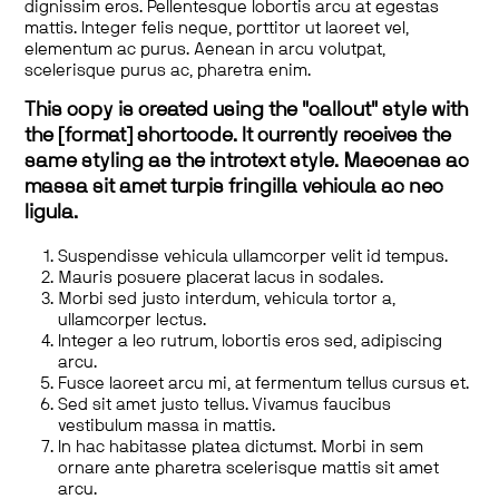
dignissim eros. Pellentesque lobortis arcu at egestas
mattis. Integer felis neque, porttitor ut laoreet vel,
elementum ac purus. Aenean in arcu volutpat,
scelerisque purus ac, pharetra enim.
This copy is created using the "callout" style with
the [format] shortcode. It currently receives the
same styling as the introtext style. Maecenas ac
massa sit amet turpis fringilla vehicula ac nec
ligula.
Suspendisse vehicula ullamcorper velit id tempus.
Mauris posuere placerat lacus in sodales.
Morbi sed justo interdum, vehicula tortor a,
ullamcorper lectus.
Integer a leo rutrum, lobortis eros sed, adipiscing
arcu.
Fusce laoreet arcu mi, at fermentum tellus cursus et.
Sed sit amet justo tellus. Vivamus faucibus
vestibulum massa in mattis.
In hac habitasse platea dictumst. Morbi in sem
ornare ante pharetra scelerisque mattis sit amet
arcu.