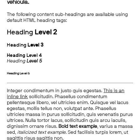
vehicula.
The following content sub-headings are available using
default HTML heading tags:
Heading
Level 2
Heading
Level 3
Heading
Level 4
Heading
Level 5
Heading
Level 6
Integer condimentum in justo quis egestas.
This is an
inline link
sollicitudin. Phasellus condimentum
pellentesque libero, vel ultricies enim. Quisque vel lacus
egestas, mollis tellus non, volutpat ante. Phasellus
ultricies massa in purus sollicitudin, quis venenatis purus
ultrices. Nulla tortor lacus, sollicitudin quis arcu iaculis,
dignissim ornare risus.
Bold text example
, varius a massa
sed,
italicized text example
. Sed facilisis turpis lorem, ut
sagittis risus sagittis non.