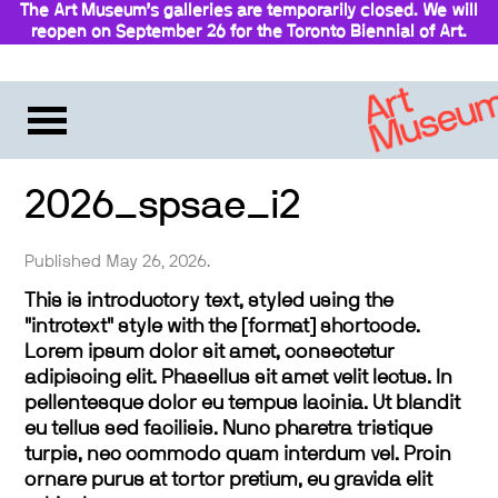
The Art Museum’s galleries are temporarily closed. We will
reopen on September 26 for the Toronto Biennial of Art.
Stay updated
2026_spsae_i2
Published May 26, 2026.
This is introductory text, styled using the
"introtext" style with the [format] shortcode.
Lorem ipsum dolor sit amet, consectetur
adipiscing elit. Phasellus sit amet velit lectus. In
pellentesque dolor eu tempus lacinia. Ut blandit
eu tellus sed facilisis. Nunc pharetra tristique
turpis, nec commodo quam interdum vel. Proin
ornare purus at tortor pretium, eu gravida elit