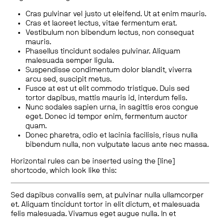
Cras pulvinar vel justo ut eleifend. Ut at enim mauris.
Cras et laoreet lectus, vitae fermentum erat.
Vestibulum non bibendum lectus, non consequat
mauris.
Phasellus tincidunt sodales pulvinar. Aliquam
malesuada semper ligula.
Suspendisse condimentum dolor blandit, viverra
arcu sed, suscipit metus.
Fusce at est ut elit commodo tristique. Duis sed
tortor dapibus, mattis mauris id, interdum felis.
Nunc sodales sapien urna, in sagittis eros congue
eget. Donec id tempor enim, fermentum auctor
quam.
Donec pharetra, odio et lacinia facilisis, risus nulla
bibendum nulla, non vulputate lacus ante nec massa.
Horizontal rules can be inserted using the [line]
shortcode, which look like this:
Sed dapibus convallis sem, at pulvinar nulla ullamcorper
et. Aliquam tincidunt tortor in elit dictum, et malesuada
felis malesuada. Vivamus eget augue nulla. In et