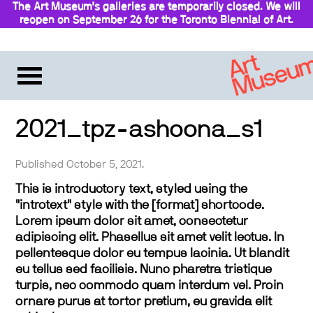
The Art Museum’s galleries are temporarily closed. We will
reopen on September 26 for the Toronto Biennial of Art.
Stay updated
2021_tpz-ashoona_s1
Published October 5, 2021.
This is introductory text, styled using the
"introtext" style with the [format] shortcode.
Lorem ipsum dolor sit amet, consectetur
adipiscing elit. Phasellus sit amet velit lectus. In
pellentesque dolor eu tempus lacinia. Ut blandit
eu tellus sed facilisis. Nunc pharetra tristique
turpis, nec commodo quam interdum vel. Proin
ornare purus at tortor pretium, eu gravida elit