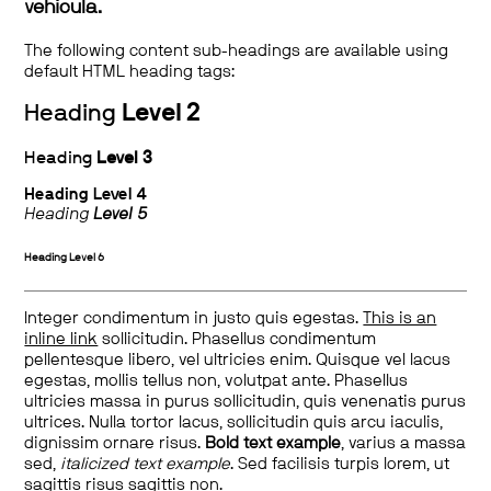
vehicula.
The following content sub-headings are available using
default HTML heading tags:
Heading
Level 2
Heading
Level 3
Heading
Level 4
Heading
Level 5
Heading
Level 6
Integer condimentum in justo quis egestas.
This is an
inline link
sollicitudin. Phasellus condimentum
pellentesque libero, vel ultricies enim. Quisque vel lacus
egestas, mollis tellus non, volutpat ante. Phasellus
ultricies massa in purus sollicitudin, quis venenatis purus
ultrices. Nulla tortor lacus, sollicitudin quis arcu iaculis,
dignissim ornare risus.
Bold text example
, varius a massa
sed,
italicized text example
. Sed facilisis turpis lorem, ut
sagittis risus sagittis non.