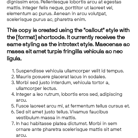
dignissim eros. Pellentesque lobortis arcu at egestas
mattis. Integer felis neque, porttitor ut laoreet vel,
elementum ac purus. Aenean in arcu volutpat,
scelerisque purus ac, pharetra enim.
This copy is created using the "callout" style with
the [format] shortcode. It currently receives the
same styling as the introtext style. Maecenas ac
massa sit amet turpis fringilla vehicula ac nec
ligula.
Suspendisse vehicula ullamcorper velit id tempus.
Mauris posuere placerat lacus in sodales.
Morbi sed justo interdum, vehicula tortor a,
ullamcorper lectus.
Integer a leo rutrum, lobortis eros sed, adipiscing
arcu.
Fusce laoreet arcu mi, at fermentum tellus cursus et.
Sed sit amet justo tellus. Vivamus faucibus
vestibulum massa in mattis.
In hac habitasse platea dictumst. Morbi in sem
ornare ante pharetra scelerisque mattis sit amet
arcu.