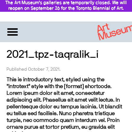
The Art Museum’s galleries are temporarily closed. We will
reopen on September 26 for the Toronto Biennial of Art.
Stay updated
2021_tpz-taqralik_i
Published October 7, 2021.
This is introductory text, styled using the
"introtext" style with the [format] shortcode.
Lorem ipsum dolor sit amet, consectetur
adipiscing elit. Phasellus sit amet velit lectus. In
pellentesque dolor eu tempus lacinia. Ut blandit
eu tellus sed facilisis. Nunc pharetra tristique
turpis, nec commodo quam interdum vel. Proin
ornare purus at tortor pretium, eu gravida elit