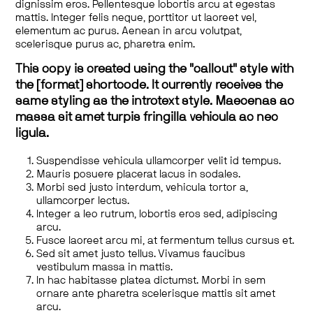
dignissim eros. Pellentesque lobortis arcu at egestas
mattis. Integer felis neque, porttitor ut laoreet vel,
elementum ac purus. Aenean in arcu volutpat,
scelerisque purus ac, pharetra enim.
This copy is created using the "callout" style with
the [format] shortcode. It currently receives the
same styling as the introtext style. Maecenas ac
massa sit amet turpis fringilla vehicula ac nec
ligula.
Suspendisse vehicula ullamcorper velit id tempus.
Mauris posuere placerat lacus in sodales.
Morbi sed justo interdum, vehicula tortor a,
ullamcorper lectus.
Integer a leo rutrum, lobortis eros sed, adipiscing
arcu.
Fusce laoreet arcu mi, at fermentum tellus cursus et.
Sed sit amet justo tellus. Vivamus faucibus
vestibulum massa in mattis.
In hac habitasse platea dictumst. Morbi in sem
ornare ante pharetra scelerisque mattis sit amet
arcu.