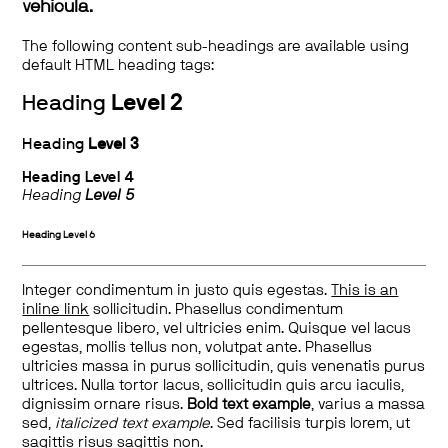
vehicula.
The following content sub-headings are available using
default HTML heading tags:
Heading
Level 2
Heading
Level 3
Heading
Level 4
Heading
Level 5
Heading
Level 6
Integer condimentum in justo quis egestas.
This is an
inline link
sollicitudin. Phasellus condimentum
pellentesque libero, vel ultricies enim. Quisque vel lacus
egestas, mollis tellus non, volutpat ante. Phasellus
ultricies massa in purus sollicitudin, quis venenatis purus
ultrices. Nulla tortor lacus, sollicitudin quis arcu iaculis,
dignissim ornare risus.
Bold text example
, varius a massa
sed,
italicized text example
. Sed facilisis turpis lorem, ut
sagittis risus sagittis non.