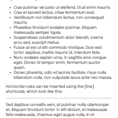
Cras pulvinar vel justo ut eleifend. Ut at enim mauris.
Cras et laoreet lectus, vitae fermentum erat.
Vestibulum non bibendum lectus, non consequat
mauris.
Phasellus tincidunt sodales pulvinar. Aliquam
malesuada semper ligula.
Suspendisse condimentum dolor blandit, viverra
arcu sed, suscipit metus.
Fusce at est ut elit commodo tristique. Duis sed
tortor dapibus, mattis mauris id, interdum felis.
Nunc sodales sapien urna, in sagittis eros congue
eget. Donec id tempor enim, fermentum auctor
quam.
Donec pharetra, odio et lacinia facilisis, risus nulla
bibendum nulla, non vulputate lacus ante nec massa.
Horizontal rules can be inserted using the [line]
shortcode, which look like this:
Sed dapibus convallis sem, at pulvinar nulla ullamcorper
et. Aliquam tincidunt tortor in elit dictum, et malesuada
felis malesuada. Vivamus eget augue nulla. In et