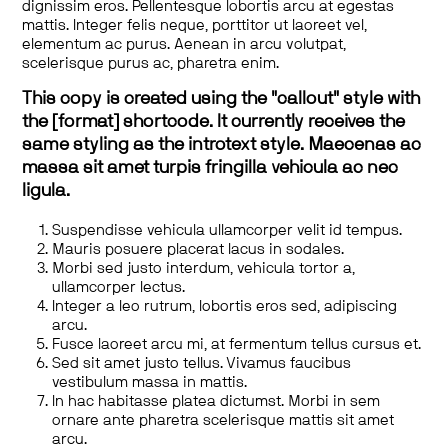
dignissim eros. Pellentesque lobortis arcu at egestas
mattis. Integer felis neque, porttitor ut laoreet vel,
elementum ac purus. Aenean in arcu volutpat,
scelerisque purus ac, pharetra enim.
This copy is created using the "callout" style with
the [format] shortcode. It currently receives the
same styling as the introtext style. Maecenas ac
massa sit amet turpis fringilla vehicula ac nec
ligula.
Suspendisse vehicula ullamcorper velit id tempus.
Mauris posuere placerat lacus in sodales.
Morbi sed justo interdum, vehicula tortor a,
ullamcorper lectus.
Integer a leo rutrum, lobortis eros sed, adipiscing
arcu.
Fusce laoreet arcu mi, at fermentum tellus cursus et.
Sed sit amet justo tellus. Vivamus faucibus
vestibulum massa in mattis.
In hac habitasse platea dictumst. Morbi in sem
ornare ante pharetra scelerisque mattis sit amet
arcu.