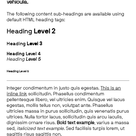
vehicula.
The following content sub-headings are available using
default HTML heading tags:
Heading
Level 2
Heading
Level 3
Heading
Level 4
Heading
Level 5
Heading
Level 6
Integer condimentum in justo quis egestas.
This is an
inline link
sollicitudin. Phasellus condimentum
pellentesque libero, vel ultricies enim. Quisque vel lacus
egestas, mollis tellus non, volutpat ante. Phasellus
ultricies massa in purus sollicitudin, quis venenatis purus
ultrices. Nulla tortor lacus, sollicitudin quis arcu iaculis,
dignissim ornare risus.
Bold text example
, varius a massa
sed,
italicized text example
. Sed facilisis turpis lorem, ut
sagittis risus sagittis non.