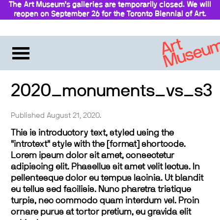
The Art Museum’s galleries are temporarily closed. We will
reopen on September 26 for the Toronto Biennial of Art.
Stay updated
2020_monuments_vs_s3
Published August 21, 2020.
This is introductory text, styled using the
"introtext" style with the [format] shortcode.
Lorem ipsum dolor sit amet, consectetur
adipiscing elit. Phasellus sit amet velit lectus. In
pellentesque dolor eu tempus lacinia. Ut blandit
eu tellus sed facilisis. Nunc pharetra tristique
turpis, nec commodo quam interdum vel. Proin
ornare purus at tortor pretium, eu gravida elit