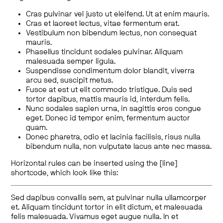
Cras pulvinar vel justo ut eleifend. Ut at enim mauris.
Cras et laoreet lectus, vitae fermentum erat.
Vestibulum non bibendum lectus, non consequat
mauris.
Phasellus tincidunt sodales pulvinar. Aliquam
malesuada semper ligula.
Suspendisse condimentum dolor blandit, viverra
arcu sed, suscipit metus.
Fusce at est ut elit commodo tristique. Duis sed
tortor dapibus, mattis mauris id, interdum felis.
Nunc sodales sapien urna, in sagittis eros congue
eget. Donec id tempor enim, fermentum auctor
quam.
Donec pharetra, odio et lacinia facilisis, risus nulla
bibendum nulla, non vulputate lacus ante nec massa.
Horizontal rules can be inserted using the [line]
shortcode, which look like this:
Sed dapibus convallis sem, at pulvinar nulla ullamcorper
et. Aliquam tincidunt tortor in elit dictum, et malesuada
felis malesuada. Vivamus eget augue nulla. In et