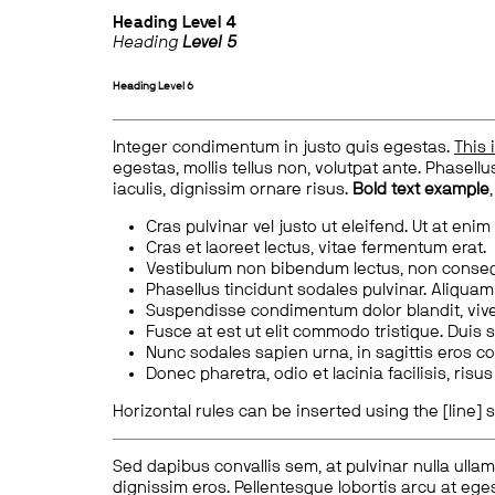
Heading
Level 4
Heading
Level 5
Heading
Level 6
Integer condimentum in justo quis egestas.
This 
egestas, mollis tellus non, volutpat ante. Phasellus
iaculis, dignissim ornare risus.
Bold text example
Cras pulvinar vel justo ut eleifend. Ut at enim
Cras et laoreet lectus, vitae fermentum erat.
Vestibulum non bibendum lectus, non conse
Phasellus tincidunt sodales pulvinar. Aliqua
Suspendisse condimentum dolor blandit, vive
Fusce at est ut elit commodo tristique. Duis s
Nunc sodales sapien urna, in sagittis eros 
Donec pharetra, odio et lacinia facilisis, ris
Horizontal rules can be inserted using the [line] s
Sed dapibus convallis sem, at pulvinar nulla ullam
dignissim eros. Pellentesque lobortis arcu at eges