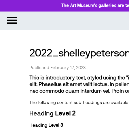
The Art Museum’s galleries are te
2022_shelleypeterso
Published February 17, 2023.
This is introductory text, styled using the
elit. Phasellus sit amet velit lectus. In pel
nec commodo quam interdum vel. Proin ornar
The following content sub-headings are available
Heading
Level 2
Heading
Level 3