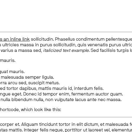
is an inline link
sollicitudin. Phasellus condimentum pellentesque l
 ultricies massa in purus sollicitudin, quis venenatis purus ultrice
, varius a massa sed,
italicized text example
. Sed facilisis turpis 
 mauris.
quat mauris.
m malesuada semper ligula.
rra arcu sed, suscipit metus.
ed tortor dapibus, mattis mauris id, interdum felis.
congue eget. Donec id tempor enim, fermentum auctor quam.
us nulla bibendum nulla, non vulputate lacus ante nec massa.
hortcode, which look like this:
corper et. Aliquam tincidunt tortor in elit dictum, et malesuada 
tas mattis. Integer felis neque, porttitor ut laoreet vel, elemen