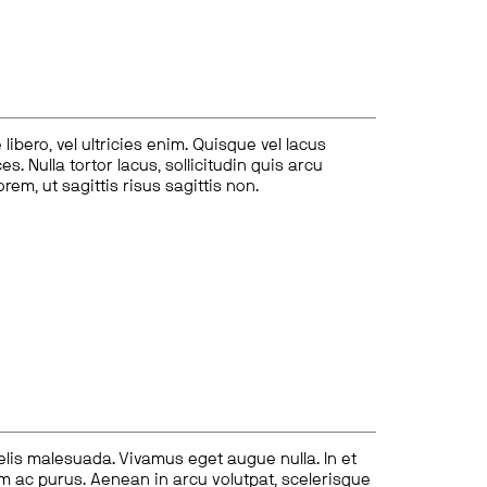
ibero, vel ultricies enim. Quisque vel lacus
s. Nulla tortor lacus, sollicitudin quis arcu
lorem, ut sagittis risus sagittis non.
felis malesuada. Vivamus eget augue nulla. In et
tum ac purus. Aenean in arcu volutpat, scelerisque