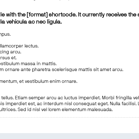
le with the [format] shortcode. It currently receives the 
a vehicula ac nec ligula.
mpus.
ullamcorper lectus.
scing arcu.
rsus et.
estibulum massa in mattis.
em ornare ante pharetra scelerisque mattis sit amet arcu.
imentum, et vestibulum enim ornare.
ellus. Etiam semper arcu ac luctus imperdiet. Morbi fringilla ve
is imperdiet est, ac interdum nisl consequat eget. Nulla facilisi
 ultrices. Sed id nisl vel lorem elementum malesuada.