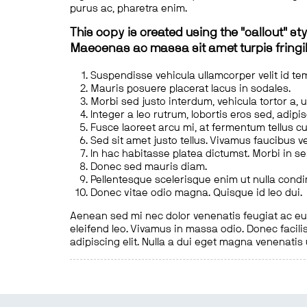
purus ac, pharetra enim.
This copy is created using the "callout" sty
Maecenas ac massa sit amet turpis fringill
Suspendisse vehicula ullamcorper velit id te
Mauris posuere placerat lacus in sodales.
Morbi sed justo interdum, vehicula tortor a, 
Integer a leo rutrum, lobortis eros sed, adipi
Fusce laoreet arcu mi, at fermentum tellus cu
Sed sit amet justo tellus. Vivamus faucibus v
In hac habitasse platea dictumst. Morbi in s
Donec sed mauris diam.
Pellentesque scelerisque enim ut nulla cond
Donec vitae odio magna. Quisque id leo dui.
Aenean sed mi nec dolor venenatis feugiat ac eu t
eleifend leo. Vivamus in massa odio. Donec facilis
adipiscing elit. Nulla a dui eget magna venenatis