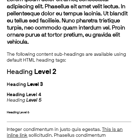
adipiscing elit. Phasellus sit amet velit lectus. In
pellentesque dolor eu tempus lacinia. Ut blandit
eu tellus sed facilisis. Nunc pharetra tristique
turpis, nec commodo quam interdum vel. Proin
ornare purus at tortor pretium, eu gravida elit
vehicula.
The following content sub-headings are available using
default HTML heading tags:
Heading
Level 2
Heading
Level 3
Heading
Level 4
Heading
Level 5
Heading
Level 6
Integer condimentum in justo quis egestas.
This is an
inline link
sollicitudin. Phasellus condimentum