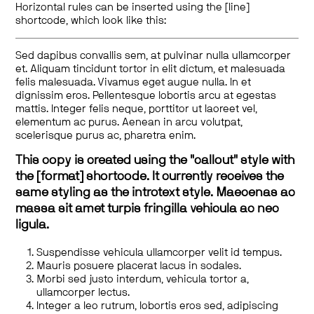
Horizontal rules can be inserted using the [line]
shortcode, which look like this:
Sed dapibus convallis sem, at pulvinar nulla ullamcorper
et. Aliquam tincidunt tortor in elit dictum, et malesuada
felis malesuada. Vivamus eget augue nulla. In et
dignissim eros. Pellentesque lobortis arcu at egestas
mattis. Integer felis neque, porttitor ut laoreet vel,
elementum ac purus. Aenean in arcu volutpat,
scelerisque purus ac, pharetra enim.
This copy is created using the "callout" style with
the [format] shortcode. It currently receives the
same styling as the introtext style. Maecenas ac
massa sit amet turpis fringilla vehicula ac nec
ligula.
Suspendisse vehicula ullamcorper velit id tempus.
Mauris posuere placerat lacus in sodales.
Morbi sed justo interdum, vehicula tortor a,
ullamcorper lectus.
Integer a leo rutrum, lobortis eros sed, adipiscing