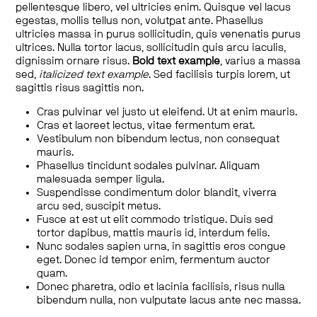
pellentesque libero, vel ultricies enim. Quisque vel lacus
egestas, mollis tellus non, volutpat ante. Phasellus
ultricies massa in purus sollicitudin, quis venenatis purus
ultrices. Nulla tortor lacus, sollicitudin quis arcu iaculis,
dignissim ornare risus.
Bold text example
, varius a massa
sed,
italicized text example
. Sed facilisis turpis lorem, ut
sagittis risus sagittis non.
Cras pulvinar vel justo ut eleifend. Ut at enim mauris.
Cras et laoreet lectus, vitae fermentum erat.
Vestibulum non bibendum lectus, non consequat
mauris.
Phasellus tincidunt sodales pulvinar. Aliquam
malesuada semper ligula.
Suspendisse condimentum dolor blandit, viverra
arcu sed, suscipit metus.
Fusce at est ut elit commodo tristique. Duis sed
tortor dapibus, mattis mauris id, interdum felis.
Nunc sodales sapien urna, in sagittis eros congue
eget. Donec id tempor enim, fermentum auctor
quam.
Donec pharetra, odio et lacinia facilisis, risus nulla
bibendum nulla, non vulputate lacus ante nec massa.