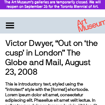
The Art Museum’s galleries are temporarily closed. We will
reopen on September 26 for the Toronto Biennial of Art.
Stay updated
Victor Dwyer, “Out on ‘the
cusp’ in London” The
Globe and Mail, August
23, 2008
This is introductory text, styled using the
"introtext" style with the [format] shortcode.
Lorem ipsum dolor sit amet, consectetur
adipiscing elit. Phasellus sit amet velit lectus. In