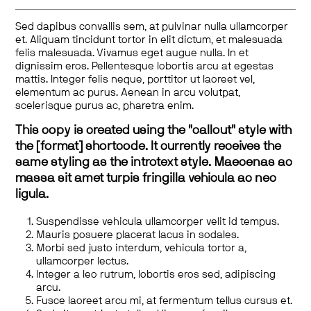
Sed dapibus convallis sem, at pulvinar nulla ullamcorper
et. Aliquam tincidunt tortor in elit dictum, et malesuada
felis malesuada. Vivamus eget augue nulla. In et
dignissim eros. Pellentesque lobortis arcu at egestas
mattis. Integer felis neque, porttitor ut laoreet vel,
elementum ac purus. Aenean in arcu volutpat,
scelerisque purus ac, pharetra enim.
This copy is created using the "callout" style with
the [format] shortcode. It currently receives the
same styling as the introtext style. Maecenas ac
massa sit amet turpis fringilla vehicula ac nec
ligula.
Suspendisse vehicula ullamcorper velit id tempus.
Mauris posuere placerat lacus in sodales.
Morbi sed justo interdum, vehicula tortor a,
ullamcorper lectus.
Integer a leo rutrum, lobortis eros sed, adipiscing
arcu.
Fusce laoreet arcu mi, at fermentum tellus cursus et.