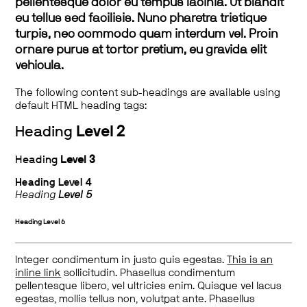
pellentesque dolor eu tempus lacinia. Ut blandit
eu tellus sed facilisis. Nunc pharetra tristique
turpis, nec commodo quam interdum vel. Proin
ornare purus at tortor pretium, eu gravida elit
vehicula.
The following content sub-headings are available using
default HTML heading tags:
Heading
Level 2
Heading
Level 3
Heading
Level 4
Heading
Level 5
Heading
Level 6
Integer condimentum in justo quis egestas.
This is an
inline link
sollicitudin. Phasellus condimentum
pellentesque libero, vel ultricies enim. Quisque vel lacus
egestas, mollis tellus non, volutpat ante. Phasellus