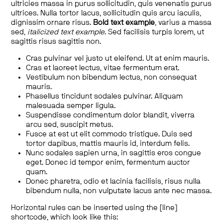
ultricies massa in purus sollicitudin, quis venenatis purus
ultrices. Nulla tortor lacus, sollicitudin quis arcu iaculis,
dignissim ornare risus.
Bold text example
, varius a massa
sed,
italicized text example
. Sed facilisis turpis lorem, ut
sagittis risus sagittis non.
Cras pulvinar vel justo ut eleifend. Ut at enim mauris.
Cras et laoreet lectus, vitae fermentum erat.
Vestibulum non bibendum lectus, non consequat
mauris.
Phasellus tincidunt sodales pulvinar. Aliquam
malesuada semper ligula.
Suspendisse condimentum dolor blandit, viverra
arcu sed, suscipit metus.
Fusce at est ut elit commodo tristique. Duis sed
tortor dapibus, mattis mauris id, interdum felis.
Nunc sodales sapien urna, in sagittis eros congue
eget. Donec id tempor enim, fermentum auctor
quam.
Donec pharetra, odio et lacinia facilisis, risus nulla
bibendum nulla, non vulputate lacus ante nec massa.
Horizontal rules can be inserted using the [line]
shortcode, which look like this: