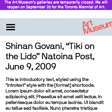
The Art Museum’s galleries are temporarily closed. We will
reopen on September 26 for the Toronto Biennial of Art.
Stay updated
Shinan Govani, “Tiki on
the Lido” Natoina Post,
June 9, 2009
This is introductory text, styled using the
"introtext" style with the [format] shortcode.
Lorem ipsum dolor sit amet, consectetur
adipiscing elit. Phasellus sit amet velit lectus. In
pellentesque dolor eu tempus lacinia. Ut blandit
eu tellus sed facilisis. Nunc pharetra tristique