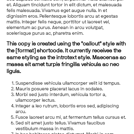
et. Aliquam tincidunt tortor in elit dictum, et malesuada
felis malesuada. Vivamus eget augue nulla. In et
dignissim eros. Pellentesque lobortis arcu at egestas
mattis. Integer felis neque, porttitor ut laoreet vel,
elementum ac purus. Aenean in arcu volutpat,
scelerisque purus ac, pharetra enim.
This copy is created using the "callout" style with
the [format] shortcode. It currently receives the
same styling as the introtext style. Maecenas ac
massa sit amet turpis fringilla vehicula ac nec
ligula.
Suspendisse vehicula ullamcorper velit id tempus.
Mauris posuere placerat lacus in sodales.
Morbi sed justo interdum, vehicula tortor a,
ullamcorper lectus.
Integer a leo rutrum, lobortis eros sed, adipiscing
arcu.
Fusce laoreet arcu mi, at fermentum tellus cursus et.
Sed sit amet justo tellus. Vivamus faucibus
vestibulum massa in mattis.