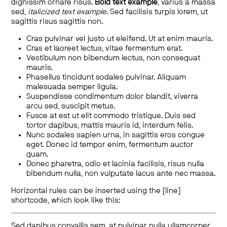
dignissim ornare risus.
Bold text example
, varius a massa
sed,
italicized text example
. Sed facilisis turpis lorem, ut
sagittis risus sagittis non.
Cras pulvinar vel justo ut eleifend. Ut at enim mauris.
Cras et laoreet lectus, vitae fermentum erat.
Vestibulum non bibendum lectus, non consequat
mauris.
Phasellus tincidunt sodales pulvinar. Aliquam
malesuada semper ligula.
Suspendisse condimentum dolor blandit, viverra
arcu sed, suscipit metus.
Fusce at est ut elit commodo tristique. Duis sed
tortor dapibus, mattis mauris id, interdum felis.
Nunc sodales sapien urna, in sagittis eros congue
eget. Donec id tempor enim, fermentum auctor
quam.
Donec pharetra, odio et lacinia facilisis, risus nulla
bibendum nulla, non vulputate lacus ante nec massa.
Horizontal rules can be inserted using the [line]
shortcode, which look like this:
Sed dapibus convallis sem, at pulvinar nulla ullamcorper