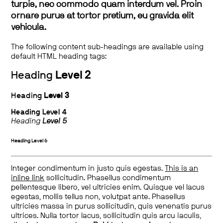
turpis, nec commodo quam interdum vel. Proin
ornare purus at tortor pretium, eu gravida elit
vehicula.
The following content sub-headings are available using
default HTML heading tags:
Heading
Level 2
Heading
Level 3
Heading
Level 4
Heading
Level 5
Heading
Level 6
Integer condimentum in justo quis egestas.
This is an
inline link
sollicitudin. Phasellus condimentum
pellentesque libero, vel ultricies enim. Quisque vel lacus
egestas, mollis tellus non, volutpat ante. Phasellus
ultricies massa in purus sollicitudin, quis venenatis purus
ultrices. Nulla tortor lacus, sollicitudin quis arcu iaculis,