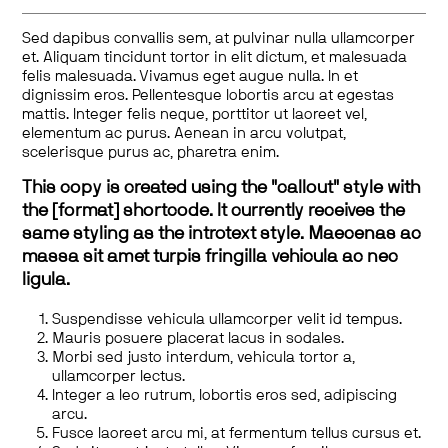
Sed dapibus convallis sem, at pulvinar nulla ullamcorper
et. Aliquam tincidunt tortor in elit dictum, et malesuada
felis malesuada. Vivamus eget augue nulla. In et
dignissim eros. Pellentesque lobortis arcu at egestas
mattis. Integer felis neque, porttitor ut laoreet vel,
elementum ac purus. Aenean in arcu volutpat,
scelerisque purus ac, pharetra enim.
This copy is created using the "callout" style with
the [format] shortcode. It currently receives the
same styling as the introtext style. Maecenas ac
massa sit amet turpis fringilla vehicula ac nec
ligula.
Suspendisse vehicula ullamcorper velit id tempus.
Mauris posuere placerat lacus in sodales.
Morbi sed justo interdum, vehicula tortor a,
ullamcorper lectus.
Integer a leo rutrum, lobortis eros sed, adipiscing
arcu.
Fusce laoreet arcu mi, at fermentum tellus cursus et.