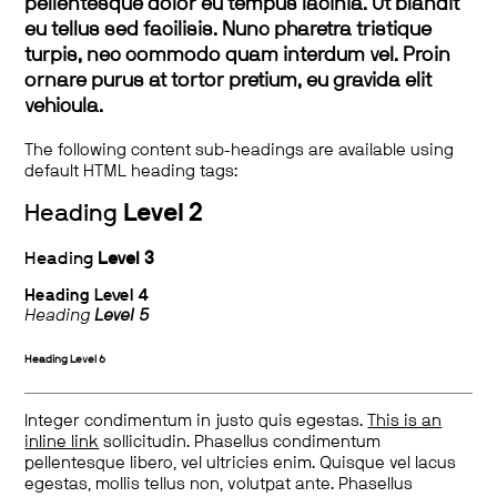
pellentesque dolor eu tempus lacinia. Ut blandit
eu tellus sed facilisis. Nunc pharetra tristique
turpis, nec commodo quam interdum vel. Proin
ornare purus at tortor pretium, eu gravida elit
vehicula.
The following content sub-headings are available using
default HTML heading tags:
Heading
Level 2
Heading
Level 3
Heading
Level 4
Heading
Level 5
Heading
Level 6
Integer condimentum in justo quis egestas.
This is an
inline link
sollicitudin. Phasellus condimentum
pellentesque libero, vel ultricies enim. Quisque vel lacus
egestas, mollis tellus non, volutpat ante. Phasellus