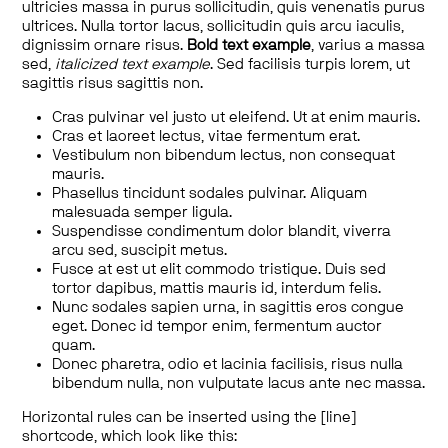
ultricies massa in purus sollicitudin, quis venenatis purus
ultrices. Nulla tortor lacus, sollicitudin quis arcu iaculis,
dignissim ornare risus.
Bold text example
, varius a massa
sed,
italicized text example
. Sed facilisis turpis lorem, ut
sagittis risus sagittis non.
Cras pulvinar vel justo ut eleifend. Ut at enim mauris.
Cras et laoreet lectus, vitae fermentum erat.
Vestibulum non bibendum lectus, non consequat
mauris.
Phasellus tincidunt sodales pulvinar. Aliquam
malesuada semper ligula.
Suspendisse condimentum dolor blandit, viverra
arcu sed, suscipit metus.
Fusce at est ut elit commodo tristique. Duis sed
tortor dapibus, mattis mauris id, interdum felis.
Nunc sodales sapien urna, in sagittis eros congue
eget. Donec id tempor enim, fermentum auctor
quam.
Donec pharetra, odio et lacinia facilisis, risus nulla
bibendum nulla, non vulputate lacus ante nec massa.
Horizontal rules can be inserted using the [line]
shortcode, which look like this: