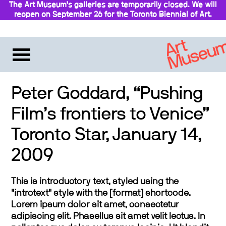
The Art Museum’s galleries are temporarily closed. We will
reopen on September 26 for the Toronto Biennial of Art.
Stay updated
Peter Goddard, “Pushing
Film’s frontiers to Venice”
Toronto Star, January 14,
2009
This is introductory text, styled using the
"introtext" style with the [format] shortcode.
Lorem ipsum dolor sit amet, consectetur
adipiscing elit. Phasellus sit amet velit lectus. In