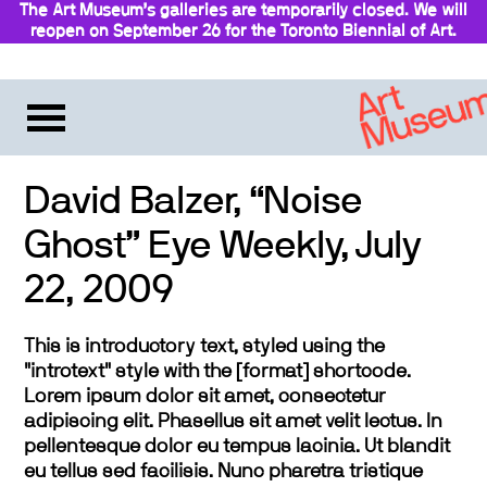
The Art Museum’s galleries are temporarily closed. We will
reopen on September 26 for the Toronto Biennial of Art.
Stay updated
David Balzer, “Noise
Ghost” Eye Weekly, July
22, 2009
This is introductory text, styled using the
"introtext" style with the [format] shortcode.
Lorem ipsum dolor sit amet, consectetur
adipiscing elit. Phasellus sit amet velit lectus. In
pellentesque dolor eu tempus lacinia. Ut blandit
eu tellus sed facilisis. Nunc pharetra tristique