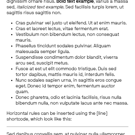
dignissim ornare risus.
Bold text example
, varius a massa
sed,
italicized text example
. Sed facilisis turpis lorem, ut
sagittis risus sagittis non.
Cras pulvinar vel justo ut eleifend. Ut at enim mauris.
Cras et laoreet lectus, vitae fermentum erat.
Vestibulum non bibendum lectus, non consequat
mauris.
Phasellus tincidunt sodales pulvinar. Aliquam
malesuada semper ligula.
Suspendisse condimentum dolor blandit, viverra
arcu sed, suscipit metus.
Fusce at est ut elit commodo tristique. Duis sed
tortor dapibus, mattis mauris id, interdum felis.
Nunc sodales sapien urna, in sagittis eros congue
eget. Donec id tempor enim, fermentum auctor
quam.
Donec pharetra, odio et lacinia facilisis, risus nulla
bibendum nulla, non vulputate lacus ante nec massa.
Horizontal rules can be inserted using the [line]
shortcode, which look like this:
Sed dapibus convallis sem, at pulvinar nulla ullamcorper