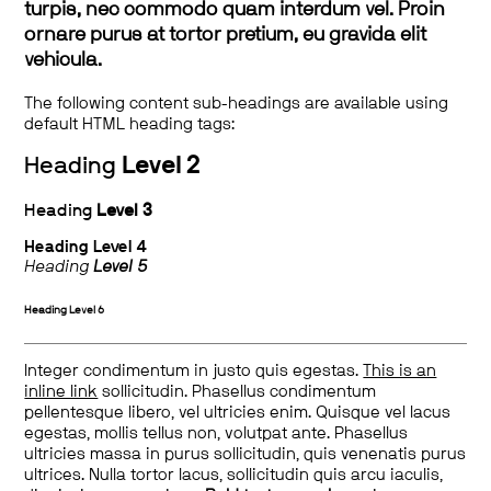
turpis, nec commodo quam interdum vel. Proin
ornare purus at tortor pretium, eu gravida elit
vehicula.
The following content sub-headings are available using
default HTML heading tags:
Heading
Level 2
Heading
Level 3
Heading
Level 4
Heading
Level 5
Heading
Level 6
Integer condimentum in justo quis egestas.
This is an
inline link
sollicitudin. Phasellus condimentum
pellentesque libero, vel ultricies enim. Quisque vel lacus
egestas, mollis tellus non, volutpat ante. Phasellus
ultricies massa in purus sollicitudin, quis venenatis purus
ultrices. Nulla tortor lacus, sollicitudin quis arcu iaculis,