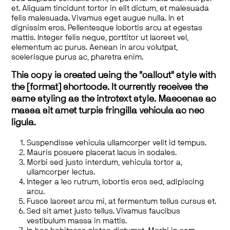
et. Aliquam tincidunt tortor in elit dictum, et malesuada
felis malesuada. Vivamus eget augue nulla. In et
dignissim eros. Pellentesque lobortis arcu at egestas
mattis. Integer felis neque, porttitor ut laoreet vel,
elementum ac purus. Aenean in arcu volutpat,
scelerisque purus ac, pharetra enim.
This copy is created using the "callout" style with
the [format] shortcode. It currently receives the
same styling as the introtext style. Maecenas ac
massa sit amet turpis fringilla vehicula ac nec
ligula.
Suspendisse vehicula ullamcorper velit id tempus.
Mauris posuere placerat lacus in sodales.
Morbi sed justo interdum, vehicula tortor a,
ullamcorper lectus.
Integer a leo rutrum, lobortis eros sed, adipiscing
arcu.
Fusce laoreet arcu mi, at fermentum tellus cursus et.
Sed sit amet justo tellus. Vivamus faucibus
vestibulum massa in mattis.