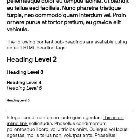
pellentesque dolor eu tempus lacinia. Ut blandit
eu tellus sed facilisis. Nunc pharetra tristique
turpis, nec commodo quam interdum vel. Proin
ornare purus at tortor pretium, eu gravida elit
vehicula.
The following content sub-headings are available using
default HTML heading tags:
Heading
Level 2
Heading
Level 3
Heading
Level 4
Heading
Level 5
Heading
Level 6
Integer condimentum in justo quis egestas.
This is an
inline link
sollicitudin. Phasellus condimentum
pellentesque libero, vel ultricies enim. Quisque vel lacus
egestas, mollis tellus non, volutpat ante. Phasellus