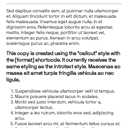
Sed dapibus convallis sem, at pulvinar nulla ullamcorper
et. Aliquam tincidunt tortor in elit dictum, et malesuada
felis malesuada. Vivamus eget augue nulla. In et
dignissim eros. Pellentesque lobortis arcu at egestas
mattis. Integer felis neque, porttitor ut laoreet vel,
elementum ac purus. Aenean in arcu volutpat,
scelerisque purus ac, pharetra enim.
This copy is created using the "callout" style with
the [format] shortcode. It currently receives the
same styling as the introtext style. Maecenas ac
massa sit amet turpis fringilla vehicula ac nec
ligula.
Suspendisse vehicula ullamcorper velit id tempus.
Mauris posuere placerat lacus in sodales.
Morbi sed justo interdum, vehicula tortor a,
ullamcorper lectus.
Integer a leo rutrum, lobortis eros sed, adipiscing
arcu.
Fusce laoreet arcu mi, at fermentum tellus cursus et.