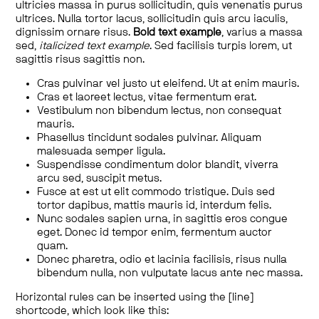
ultricies massa in purus sollicitudin, quis venenatis purus
ultrices. Nulla tortor lacus, sollicitudin quis arcu iaculis,
dignissim ornare risus.
Bold text example
, varius a massa
sed,
italicized text example
. Sed facilisis turpis lorem, ut
sagittis risus sagittis non.
Cras pulvinar vel justo ut eleifend. Ut at enim mauris.
Cras et laoreet lectus, vitae fermentum erat.
Vestibulum non bibendum lectus, non consequat
mauris.
Phasellus tincidunt sodales pulvinar. Aliquam
malesuada semper ligula.
Suspendisse condimentum dolor blandit, viverra
arcu sed, suscipit metus.
Fusce at est ut elit commodo tristique. Duis sed
tortor dapibus, mattis mauris id, interdum felis.
Nunc sodales sapien urna, in sagittis eros congue
eget. Donec id tempor enim, fermentum auctor
quam.
Donec pharetra, odio et lacinia facilisis, risus nulla
bibendum nulla, non vulputate lacus ante nec massa.
Horizontal rules can be inserted using the [line]
shortcode, which look like this: