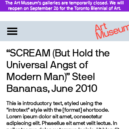
The Art Museum’s galleries are temporarily closed. We will
reopen on September 26 for the Toronto Biennial of Art.
“SCREAM (But Hold the
Universal Angst of
Modern Man)” Steel
Bananas, June 2010
This is introductory text, styled using the
"introtext" style with the [format] shortcode.
Lorem ipsum dolor sit amet, consectetur
adipiscing elit. Phasellus sit amet velit lectus. In