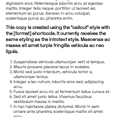
dignissim eros. Pellentesque lobortis arcu at egestas
mattis. Integer felis neque, porttitor ut laoreet vel,
elementum ac purus. Aenean in arcu volutpat,
scelerisque purus ac, pharetra enim.
This copy is created using the "callout" style with
the [format] shortcode. It currently receives the
same styling as the introtext style. Maecenas ac
massa sit amet turpis fringilla vehicula ac nec
ligula.
Suspendisse vehicula ullamcorper velit id tempus.
Mauris posuere placerat lacus in sodales.
Morbi sed justo interdum, vehicula tortor a,
ullamcorper lectus.
Integer a leo rutrum, lobortis eros sed, adipiscing
arcu.
Fusce laoreet arcu mi, at fermentum tellus cursus et.
Sed sit amet justo tellus. Vivamus faucibus
vestibulum massa in mattis.
In hac habitasse platea dictumst. Morbi in sem
ornare ante pharetra scelerisque mattis sit amet
arcu.