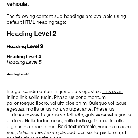
vehicula.
The following content sub-headings are available using
default HTML heading tags:
Heading
Level 2
Heading
Level 3
Heading
Level 4
Heading
Level 5
Heading
Level 6
Integer condimentum in justo quis egestas.
This is an
inline link
sollicitudin. Phasellus condimentum
pellentesque libero, vel ultricies enim. Quisque vel lacus
egestas, mollis tellus non, volutpat ante. Phasellus
ultricies massa in purus sollicitudin, quis venenatis purus
ultrices. Nulla tortor lacus, sollicitudin quis arcu iaculis,
dignissim ornare risus.
Bold text example
, varius a massa
sed,
italicized text example
. Sed facilisis turpis lorem, ut