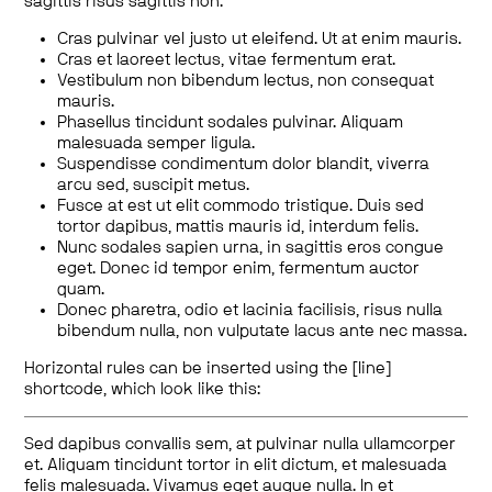
sagittis risus sagittis non.
Cras pulvinar vel justo ut eleifend. Ut at enim mauris.
Cras et laoreet lectus, vitae fermentum erat.
Vestibulum non bibendum lectus, non consequat
mauris.
Phasellus tincidunt sodales pulvinar. Aliquam
malesuada semper ligula.
Suspendisse condimentum dolor blandit, viverra
arcu sed, suscipit metus.
Fusce at est ut elit commodo tristique. Duis sed
tortor dapibus, mattis mauris id, interdum felis.
Nunc sodales sapien urna, in sagittis eros congue
eget. Donec id tempor enim, fermentum auctor
quam.
Donec pharetra, odio et lacinia facilisis, risus nulla
bibendum nulla, non vulputate lacus ante nec massa.
Horizontal rules can be inserted using the [line]
shortcode, which look like this:
Sed dapibus convallis sem, at pulvinar nulla ullamcorper
et. Aliquam tincidunt tortor in elit dictum, et malesuada
felis malesuada. Vivamus eget augue nulla. In et