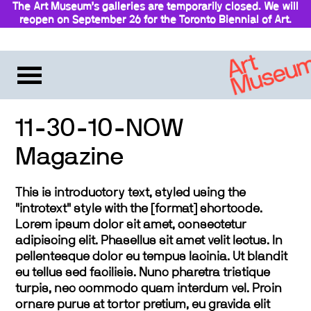
The Art Museum’s galleries are temporarily closed. We will
reopen on September 26 for the Toronto Biennial of Art.
Stay updated
11-30-10-NOW
Magazine
This is introductory text, styled using the
"introtext" style with the [format] shortcode.
Lorem ipsum dolor sit amet, consectetur
adipiscing elit. Phasellus sit amet velit lectus. In
pellentesque dolor eu tempus lacinia. Ut blandit
eu tellus sed facilisis. Nunc pharetra tristique
turpis, nec commodo quam interdum vel. Proin
ornare purus at tortor pretium, eu gravida elit