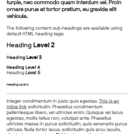
turpis, nec commodo quam interdum vel. Proin
ornare purus at tortor pretium, eu gravida elit
vehicula.
The following content sub-headings are available using
default HTML heading tags:
Heading
Level 2
Heading
Level 3
Heading
Level 4
Heading
Level 5
Heading
Level 6
Integer condimentum in justo quis egestas.
This is an
inline link
sollicitudin. Phasellus condimentum
pellentesque libero, vel ultricies enim. Quisque vel lacus
egestas, mollis tellus non, volutpat ante. Phasellus
ultricies massa in purus sollicitudin, quis venenatis purus
ultrices. Nulla tortor lacus, sollicitudin quis arcu iaculis,