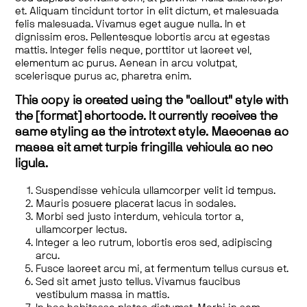
et. Aliquam tincidunt tortor in elit dictum, et malesuada
felis malesuada. Vivamus eget augue nulla. In et
dignissim eros. Pellentesque lobortis arcu at egestas
mattis. Integer felis neque, porttitor ut laoreet vel,
elementum ac purus. Aenean in arcu volutpat,
scelerisque purus ac, pharetra enim.
This copy is created using the "callout" style with
the [format] shortcode. It currently receives the
same styling as the introtext style. Maecenas ac
massa sit amet turpis fringilla vehicula ac nec
ligula.
Suspendisse vehicula ullamcorper velit id tempus.
Mauris posuere placerat lacus in sodales.
Morbi sed justo interdum, vehicula tortor a,
ullamcorper lectus.
Integer a leo rutrum, lobortis eros sed, adipiscing
arcu.
Fusce laoreet arcu mi, at fermentum tellus cursus et.
Sed sit amet justo tellus. Vivamus faucibus
vestibulum massa in mattis.