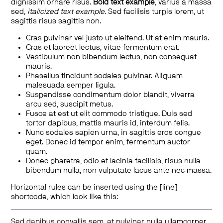
dignissim ornare risus.
Bold text example
, varius a massa
sed,
italicized text example
. Sed facilisis turpis lorem, ut
sagittis risus sagittis non.
Cras pulvinar vel justo ut eleifend. Ut at enim mauris.
Cras et laoreet lectus, vitae fermentum erat.
Vestibulum non bibendum lectus, non consequat
mauris.
Phasellus tincidunt sodales pulvinar. Aliquam
malesuada semper ligula.
Suspendisse condimentum dolor blandit, viverra
arcu sed, suscipit metus.
Fusce at est ut elit commodo tristique. Duis sed
tortor dapibus, mattis mauris id, interdum felis.
Nunc sodales sapien urna, in sagittis eros congue
eget. Donec id tempor enim, fermentum auctor
quam.
Donec pharetra, odio et lacinia facilisis, risus nulla
bibendum nulla, non vulputate lacus ante nec massa.
Horizontal rules can be inserted using the [line]
shortcode, which look like this:
Sed dapibus convallis sem, at pulvinar nulla ullamcorper