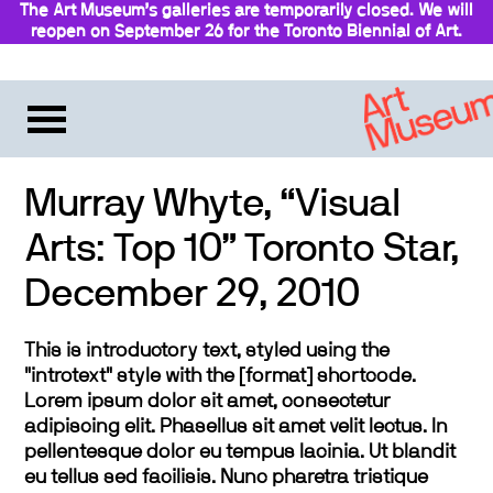
The Art Museum’s galleries are temporarily closed. We will
reopen on September 26 for the Toronto Biennial of Art.
Stay updated
Murray Whyte, “Visual
Arts: Top 10” Toronto Star,
December 29, 2010
This is introductory text, styled using the
"introtext" style with the [format] shortcode.
Lorem ipsum dolor sit amet, consectetur
adipiscing elit. Phasellus sit amet velit lectus. In
pellentesque dolor eu tempus lacinia. Ut blandit
eu tellus sed facilisis. Nunc pharetra tristique