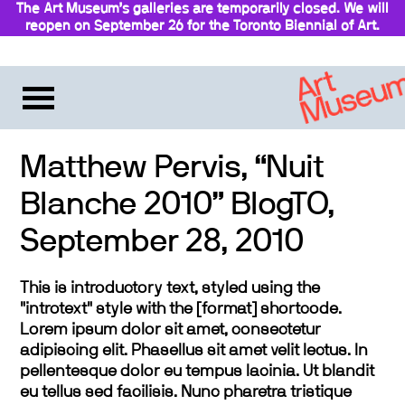
The Art Museum’s galleries are temporarily closed. We will
reopen on September 26 for the Toronto Biennial of Art.
Stay updated
Matthew Pervis, “Nuit
Blanche 2010” BlogTO,
September 28, 2010
This is introductory text, styled using the
"introtext" style with the [format] shortcode.
Lorem ipsum dolor sit amet, consectetur
adipiscing elit. Phasellus sit amet velit lectus. In
pellentesque dolor eu tempus lacinia. Ut blandit
eu tellus sed facilisis. Nunc pharetra tristique