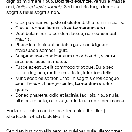
dignissim ornare risus.
Bold text example
, varius a massa
sed,
italicized text example
. Sed facilisis turpis lorem, ut
sagittis risus sagittis non.
Cras pulvinar vel justo ut eleifend. Ut at enim mauris.
Cras et laoreet lectus, vitae fermentum erat.
Vestibulum non bibendum lectus, non consequat
mauris.
Phasellus tincidunt sodales pulvinar. Aliquam
malesuada semper ligula.
Suspendisse condimentum dolor blandit, viverra
arcu sed, suscipit metus.
Fusce at est ut elit commodo tristique. Duis sed
tortor dapibus, mattis mauris id, interdum felis.
Nunc sodales sapien urna, in sagittis eros congue
eget. Donec id tempor enim, fermentum auctor
quam.
Donec pharetra, odio et lacinia facilisis, risus nulla
bibendum nulla, non vulputate lacus ante nec massa.
Horizontal rules can be inserted using the [line]
shortcode, which look like this:
Sed dapibus convallis sem, at pulvinar nulla ullamcorper