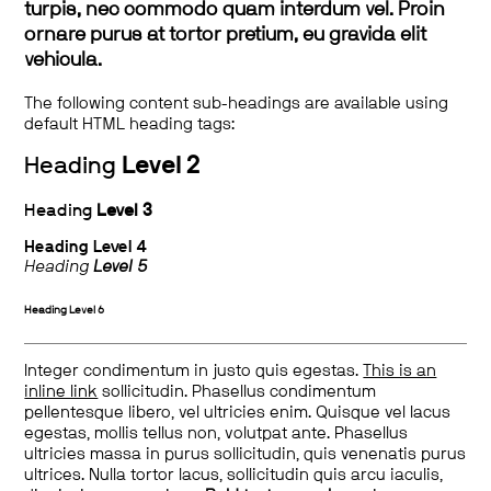
turpis, nec commodo quam interdum vel. Proin
ornare purus at tortor pretium, eu gravida elit
vehicula.
The following content sub-headings are available using
default HTML heading tags:
Heading
Level 2
Heading
Level 3
Heading
Level 4
Heading
Level 5
Heading
Level 6
Integer condimentum in justo quis egestas.
This is an
inline link
sollicitudin. Phasellus condimentum
pellentesque libero, vel ultricies enim. Quisque vel lacus
egestas, mollis tellus non, volutpat ante. Phasellus
ultricies massa in purus sollicitudin, quis venenatis purus
ultrices. Nulla tortor lacus, sollicitudin quis arcu iaculis,