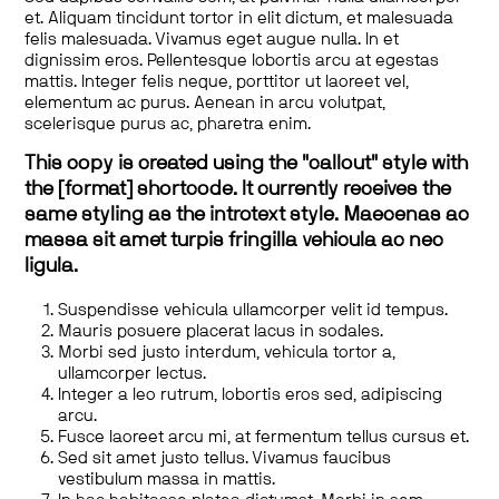
et. Aliquam tincidunt tortor in elit dictum, et malesuada
felis malesuada. Vivamus eget augue nulla. In et
dignissim eros. Pellentesque lobortis arcu at egestas
mattis. Integer felis neque, porttitor ut laoreet vel,
elementum ac purus. Aenean in arcu volutpat,
scelerisque purus ac, pharetra enim.
This copy is created using the "callout" style with
the [format] shortcode. It currently receives the
same styling as the introtext style. Maecenas ac
massa sit amet turpis fringilla vehicula ac nec
ligula.
Suspendisse vehicula ullamcorper velit id tempus.
Mauris posuere placerat lacus in sodales.
Morbi sed justo interdum, vehicula tortor a,
ullamcorper lectus.
Integer a leo rutrum, lobortis eros sed, adipiscing
arcu.
Fusce laoreet arcu mi, at fermentum tellus cursus et.
Sed sit amet justo tellus. Vivamus faucibus
vestibulum massa in mattis.