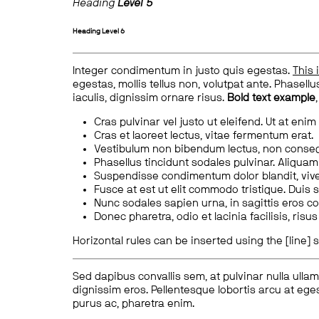
Heading
Level 5
Heading
Level 6
Integer condimentum in justo quis egestas.
This 
egestas, mollis tellus non, volutpat ante. Phasellus
iaculis, dignissim ornare risus.
Bold text example
Cras pulvinar vel justo ut eleifend. Ut at enim
Cras et laoreet lectus, vitae fermentum erat.
Vestibulum non bibendum lectus, non conse
Phasellus tincidunt sodales pulvinar. Aliqua
Suspendisse condimentum dolor blandit, vive
Fusce at est ut elit commodo tristique. Duis s
Nunc sodales sapien urna, in sagittis eros 
Donec pharetra, odio et lacinia facilisis, ris
Horizontal rules can be inserted using the [line] s
Sed dapibus convallis sem, at pulvinar nulla ullam
dignissim eros. Pellentesque lobortis arcu at eges
purus ac, pharetra enim.