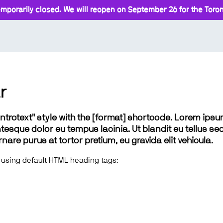
mporarily closed. We will reopen on September 26 for the Toront
r
 "introtext" style with the [format] shortcode. Lorem ip
lentesque dolor eu tempus lacinia. Ut blandit eu tellus sed
e purus at tortor pretium, eu gravida elit vehicula.
 using default HTML heading tags: