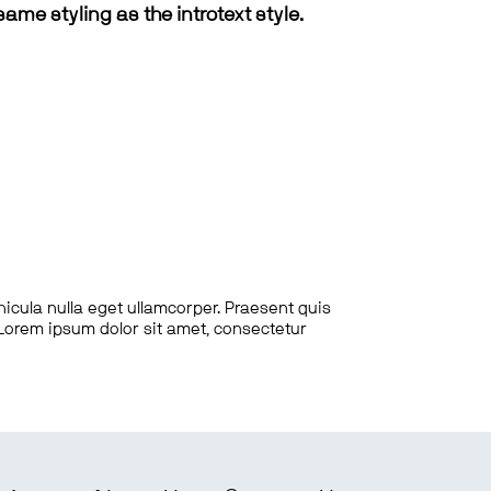
same styling as the introtext style.
hicula nulla eget ullamcorper. Praesent quis
. Lorem ipsum dolor sit amet, consectetur