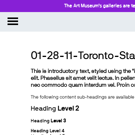
The Art Museum’s galleries are te
01-28-11-Toronto-Sta
This is introductory text, styled using the
elit. Phasellus sit amet velit lectus. In pel
nec commodo quam interdum vel. Proin ornar
The following content sub-headings are available
Heading
Level 2
Heading
Level 3
Heading
Level 4