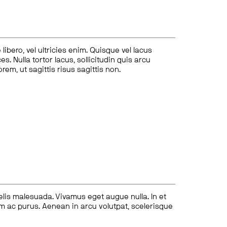
ibero, vel ultricies enim. Quisque vel lacus
s. Nulla tortor lacus, sollicitudin quis arcu
lorem, ut sagittis risus sagittis non.
felis malesuada. Vivamus eget augue nulla. In et
tum ac purus. Aenean in arcu volutpat, scelerisque