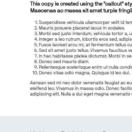
This copy is created using the "callout" sty
Maecenas ac massa sit amet turpis fringill
Suspendisse vehicula ullamcorper velit id te
Mauris posuere placerat lacus in sodales.
Morbi sed justo interdum, vehicula tortor a, 
Integer a leo rutrum, lobortis eros sed, adipi
Fusce laoreet arcu mi, at fermentum tellus cu
Sed sit amet justo tellus. Vivamus faucibus v
In hac habitasse platea dictumst. Morbi in s
Donec sed mauris diam.
Pellentesque scelerisque enim ut nulla cond
Donec vitae odio magna. Quisque id leo dui.
Aenean sed mi nec dolor venenatis feugiat ac eu t
eleifend leo. Vivamus in massa odio. Donec facilis
adipiscing elit. Nulla a dui eget magna venenatis