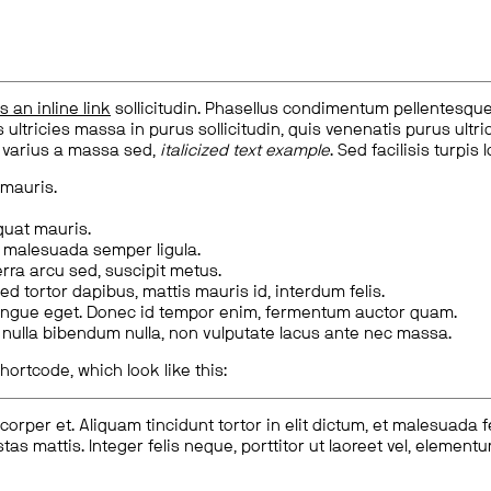
is an inline link
sollicitudin. Phasellus condimentum pellentesque l
 ultricies massa in purus sollicitudin, quis venenatis purus ultrice
, varius a massa sed,
italicized text example
. Sed facilisis turpis 
 mauris.
quat mauris.
m malesuada semper ligula.
rra arcu sed, suscipit metus.
ed tortor dapibus, mattis mauris id, interdum felis.
congue eget. Donec id tempor enim, fermentum auctor quam.
us nulla bibendum nulla, non vulputate lacus ante nec massa.
hortcode, which look like this:
corper et. Aliquam tincidunt tortor in elit dictum, et malesuada 
tas mattis. Integer felis neque, porttitor ut laoreet vel, elemen