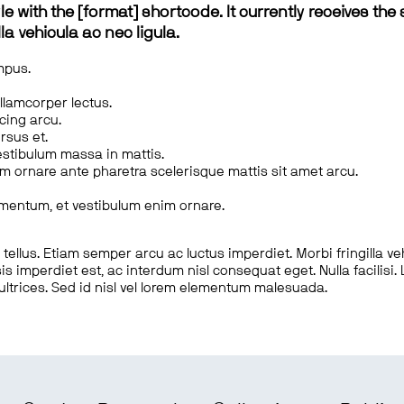
le with the [format] shortcode. It currently receives the 
a vehicula ac nec ligula.
mpus.
ullamcorper lectus.
scing arcu.
rsus et.
estibulum massa in mattis.
em ornare ante pharetra scelerisque mattis sit amet arcu.
imentum, et vestibulum enim ornare.
ellus. Etiam semper arcu ac luctus imperdiet. Morbi fringilla ve
is imperdiet est, ac interdum nisl consequat eget. Nulla facilisi
 ultrices. Sed id nisl vel lorem elementum malesuada.