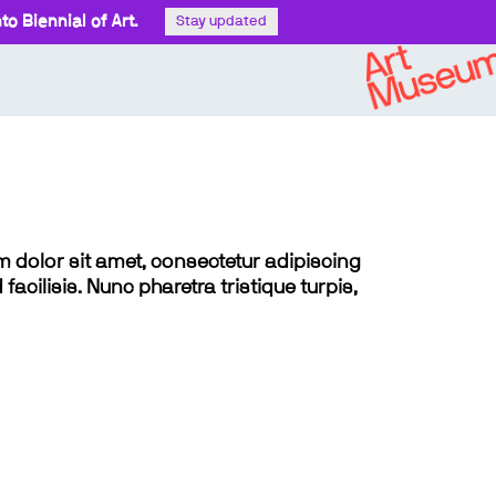
o Biennial of Art.
Stay updated
sum dolor sit amet, consectetur adipiscing
 facilisis. Nunc pharetra tristique turpis,