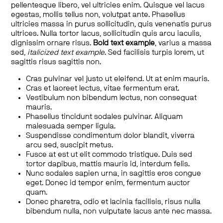
pellentesque libero, vel ultricies enim. Quisque vel lacus
egestas, mollis tellus non, volutpat ante. Phasellus
ultricies massa in purus sollicitudin, quis venenatis purus
ultrices. Nulla tortor lacus, sollicitudin quis arcu iaculis,
dignissim ornare risus.
Bold text example
, varius a massa
sed,
italicized text example
. Sed facilisis turpis lorem, ut
sagittis risus sagittis non.
Cras pulvinar vel justo ut eleifend. Ut at enim mauris.
Cras et laoreet lectus, vitae fermentum erat.
Vestibulum non bibendum lectus, non consequat
mauris.
Phasellus tincidunt sodales pulvinar. Aliquam
malesuada semper ligula.
Suspendisse condimentum dolor blandit, viverra
arcu sed, suscipit metus.
Fusce at est ut elit commodo tristique. Duis sed
tortor dapibus, mattis mauris id, interdum felis.
Nunc sodales sapien urna, in sagittis eros congue
eget. Donec id tempor enim, fermentum auctor
quam.
Donec pharetra, odio et lacinia facilisis, risus nulla
bibendum nulla, non vulputate lacus ante nec massa.