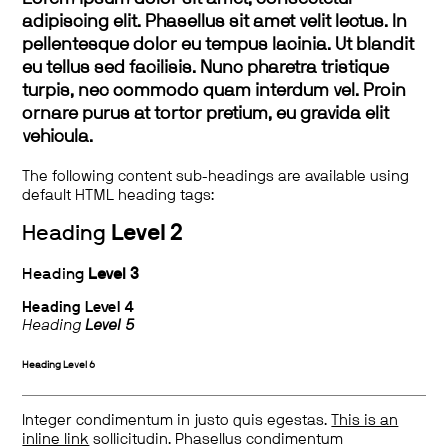
adipiscing elit. Phasellus sit amet velit lectus. In
pellentesque dolor eu tempus lacinia. Ut blandit
eu tellus sed facilisis. Nunc pharetra tristique
turpis, nec commodo quam interdum vel. Proin
ornare purus at tortor pretium, eu gravida elit
vehicula.
The following content sub-headings are available using
default HTML heading tags:
Heading
Level 2
Heading
Level 3
Heading
Level 4
Heading
Level 5
Heading
Level 6
Integer condimentum in justo quis egestas.
This is an
inline link
sollicitudin. Phasellus condimentum