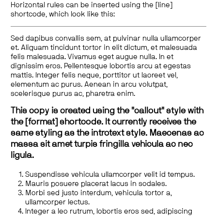
Horizontal rules can be inserted using the [line]
shortcode, which look like this:
Sed dapibus convallis sem, at pulvinar nulla ullamcorper
et. Aliquam tincidunt tortor in elit dictum, et malesuada
felis malesuada. Vivamus eget augue nulla. In et
dignissim eros. Pellentesque lobortis arcu at egestas
mattis. Integer felis neque, porttitor ut laoreet vel,
elementum ac purus. Aenean in arcu volutpat,
scelerisque purus ac, pharetra enim.
This copy is created using the "callout" style with
the [format] shortcode. It currently receives the
same styling as the introtext style. Maecenas ac
massa sit amet turpis fringilla vehicula ac nec
ligula.
Suspendisse vehicula ullamcorper velit id tempus.
Mauris posuere placerat lacus in sodales.
Morbi sed justo interdum, vehicula tortor a,
ullamcorper lectus.
Integer a leo rutrum, lobortis eros sed, adipiscing