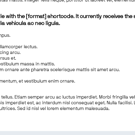
tas mattis. Integer felis neque, porttitor ut laoreet vel, elemen
le with the [format] shortcode. It currently receives the 
a vehicula ac nec ligula.
mpus.
ullamcorper lectus.
scing arcu.
rsus et.
estibulum massa in mattis.
em ornare ante pharetra scelerisque mattis sit amet arcu.
imentum, et vestibulum enim ornare.
ellus. Etiam semper arcu ac luctus imperdiet. Morbi fringilla ve
is imperdiet est, ac interdum nisl consequat eget. Nulla facilisi
 ultrices. Sed id nisl vel lorem elementum malesuada.