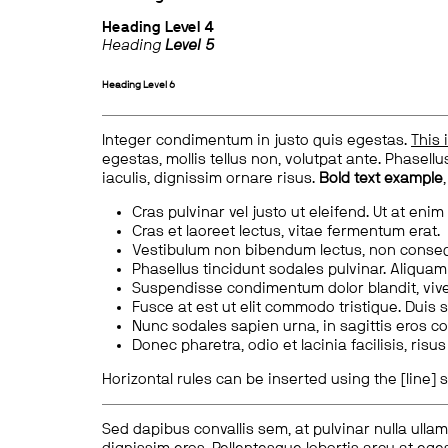
Heading
Level 4
Heading
Level 5
Heading
Level 6
Integer condimentum in justo quis egestas.
This 
egestas, mollis tellus non, volutpat ante. Phasellus
iaculis, dignissim ornare risus.
Bold text example
Cras pulvinar vel justo ut eleifend. Ut at enim
Cras et laoreet lectus, vitae fermentum erat.
Vestibulum non bibendum lectus, non conse
Phasellus tincidunt sodales pulvinar. Aliqua
Suspendisse condimentum dolor blandit, vive
Fusce at est ut elit commodo tristique. Duis s
Nunc sodales sapien urna, in sagittis eros 
Donec pharetra, odio et lacinia facilisis, ris
Horizontal rules can be inserted using the [line] s
Sed dapibus convallis sem, at pulvinar nulla ullam