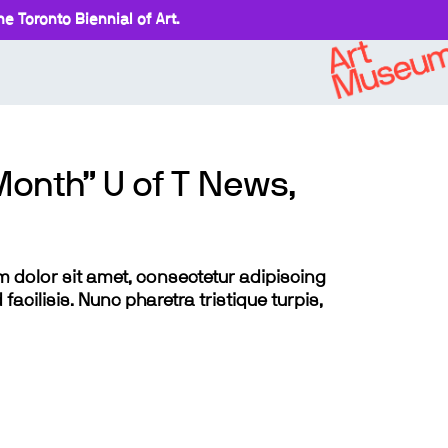
e Toronto Biennial of Art.
Month” U of T News,
sum dolor sit amet, consectetur adipiscing
 facilisis. Nunc pharetra tristique turpis,