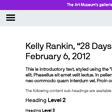
The Art Museum’s gallerie
Kelly Rankin, “28 Day
February 6, 2012
This is introductory text, styled using the
elit. Phasellus sit amet velit lectus. In pel
nec commodo quam interdum vel. Proin ornar
The following content sub-headings are available
Heading
Level 2
Heading
Level 3