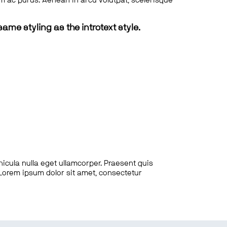
tum ac purus. Aenean in arcu volutpat, scelerisque
same styling as the introtext style.
hicula nulla eget ullamcorper. Praesent quis
. Lorem ipsum dolor sit amet, consectetur