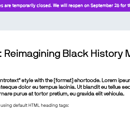
s are temporarily closed. We will reopen on September 26 for th
s: Reimagining Black History 
 "introtext" style with the [format] shortcode. Lorem ip
lentesque dolor eu tempus lacinia. Ut blandit eu tellus sed
e purus at tortor pretium, eu gravida elit vehicula.
 using default HTML heading tags: