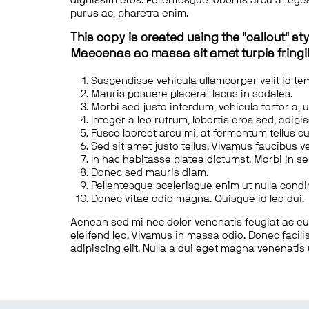
dignissim eros. Pellentesque lobortis arcu at eges
purus ac, pharetra enim.
This copy is created using the "callout" sty
Maecenas ac massa sit amet turpis fringill
Suspendisse vehicula ullamcorper velit id te
Mauris posuere placerat lacus in sodales.
Morbi sed justo interdum, vehicula tortor a, 
Integer a leo rutrum, lobortis eros sed, adipi
Fusce laoreet arcu mi, at fermentum tellus cu
Sed sit amet justo tellus. Vivamus faucibus v
In hac habitasse platea dictumst. Morbi in s
Donec sed mauris diam.
Pellentesque scelerisque enim ut nulla cond
Donec vitae odio magna. Quisque id leo dui.
Aenean sed mi nec dolor venenatis feugiat ac eu t
eleifend leo. Vivamus in massa odio. Donec facilis
adipiscing elit. Nulla a dui eget magna venenatis