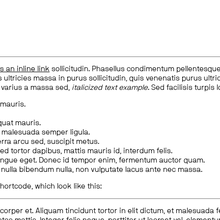
is an inline link
sollicitudin. Phasellus condimentum pellentesque l
 ultricies massa in purus sollicitudin, quis venenatis purus ultrice
, varius a massa sed,
italicized text example
. Sed facilisis turpis 
 mauris.
quat mauris.
m malesuada semper ligula.
rra arcu sed, suscipit metus.
ed tortor dapibus, mattis mauris id, interdum felis.
congue eget. Donec id tempor enim, fermentum auctor quam.
us nulla bibendum nulla, non vulputate lacus ante nec massa.
hortcode, which look like this:
corper et. Aliquam tincidunt tortor in elit dictum, et malesuada 