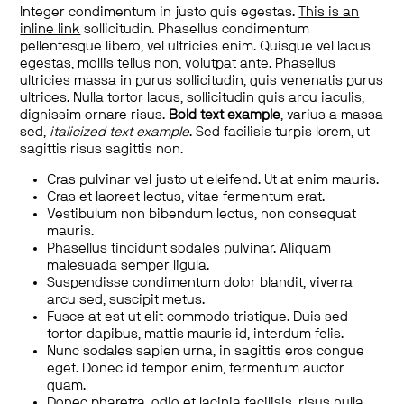
Integer condimentum in justo quis egestas.
This is an
inline link
sollicitudin. Phasellus condimentum
pellentesque libero, vel ultricies enim. Quisque vel lacus
egestas, mollis tellus non, volutpat ante. Phasellus
ultricies massa in purus sollicitudin, quis venenatis purus
ultrices. Nulla tortor lacus, sollicitudin quis arcu iaculis,
dignissim ornare risus.
Bold text example
, varius a massa
sed,
italicized text example
. Sed facilisis turpis lorem, ut
sagittis risus sagittis non.
Cras pulvinar vel justo ut eleifend. Ut at enim mauris.
Cras et laoreet lectus, vitae fermentum erat.
Vestibulum non bibendum lectus, non consequat
mauris.
Phasellus tincidunt sodales pulvinar. Aliquam
malesuada semper ligula.
Suspendisse condimentum dolor blandit, viverra
arcu sed, suscipit metus.
Fusce at est ut elit commodo tristique. Duis sed
tortor dapibus, mattis mauris id, interdum felis.
Nunc sodales sapien urna, in sagittis eros congue
eget. Donec id tempor enim, fermentum auctor
quam.
Donec pharetra, odio et lacinia facilisis, risus nulla