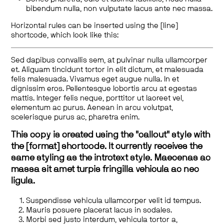
bibendum nulla, non vulputate lacus ante nec massa.
Horizontal rules can be inserted using the [line]
shortcode, which look like this:
Sed dapibus convallis sem, at pulvinar nulla ullamcorper
et. Aliquam tincidunt tortor in elit dictum, et malesuada
felis malesuada. Vivamus eget augue nulla. In et
dignissim eros. Pellentesque lobortis arcu at egestas
mattis. Integer felis neque, porttitor ut laoreet vel,
elementum ac purus. Aenean in arcu volutpat,
scelerisque purus ac, pharetra enim.
This copy is created using the "callout" style with
the [format] shortcode. It currently receives the
same styling as the introtext style. Maecenas ac
massa sit amet turpis fringilla vehicula ac nec
ligula.
Suspendisse vehicula ullamcorper velit id tempus.
Mauris posuere placerat lacus in sodales.
Morbi sed justo interdum, vehicula tortor a,