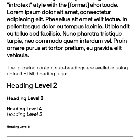
"introtext" style with the [format] shortcode.
Lorem ipsum dolor sit amet, consectetur
adipiscing elit. Phasellus sit amet velit lectus. In
pellentesque dolor eu tempus lacinia. Ut blandit
eu tellus sed facilisis. Nunc pharetra tristique
turpis, nec commodo quam interdum vel. Proin
ornare purus at tortor pretium, eu gravida elit
vehicula.
The following content sub-headings are available using
default HTML heading tags:
Heading
Level 2
Heading
Level 3
Heading
Level 4
Heading
Level 5
Heading
Level 6