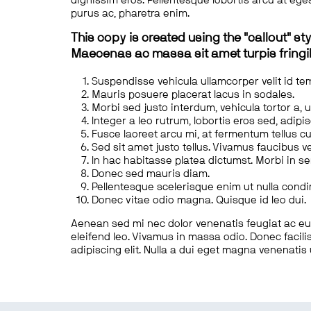
dignissim eros. Pellentesque lobortis arcu at eges
purus ac, pharetra enim.
This copy is created using the "callout" sty
Maecenas ac massa sit amet turpis fringill
Suspendisse vehicula ullamcorper velit id te
Mauris posuere placerat lacus in sodales.
Morbi sed justo interdum, vehicula tortor a, 
Integer a leo rutrum, lobortis eros sed, adipi
Fusce laoreet arcu mi, at fermentum tellus cu
Sed sit amet justo tellus. Vivamus faucibus v
In hac habitasse platea dictumst. Morbi in s
Donec sed mauris diam.
Pellentesque scelerisque enim ut nulla cond
Donec vitae odio magna. Quisque id leo dui.
Aenean sed mi nec dolor venenatis feugiat ac eu t
eleifend leo. Vivamus in massa odio. Donec facilis
adipiscing elit. Nulla a dui eget magna venenatis