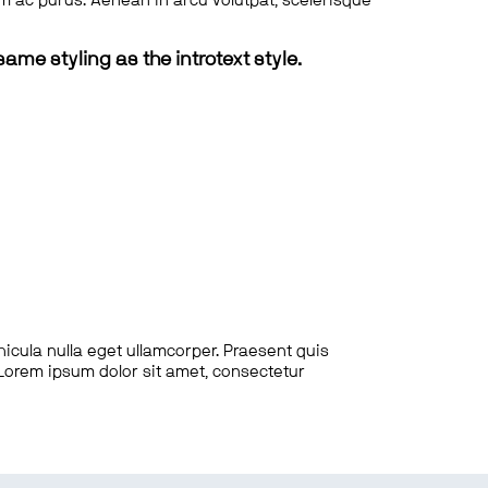
tum ac purus. Aenean in arcu volutpat, scelerisque
same styling as the introtext style.
hicula nulla eget ullamcorper. Praesent quis
. Lorem ipsum dolor sit amet, consectetur