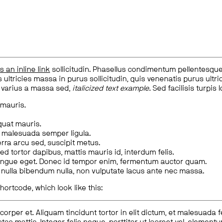
is an inline link
sollicitudin. Phasellus condimentum pellentesque l
 ultricies massa in purus sollicitudin, quis venenatis purus ultrice
, varius a massa sed,
italicized text example
. Sed facilisis turpis 
 mauris.
quat mauris.
m malesuada semper ligula.
rra arcu sed, suscipit metus.
ed tortor dapibus, mattis mauris id, interdum felis.
congue eget. Donec id tempor enim, fermentum auctor quam.
us nulla bibendum nulla, non vulputate lacus ante nec massa.
hortcode, which look like this:
corper et. Aliquam tincidunt tortor in elit dictum, et malesuada 