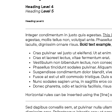
Heading
Level 4
Heading
Level 5
Heading
Level 6
Integer condimentum in justo quis egestas.
This 
egestas, mollis tellus non, volutpat ante. Phasellus
iaculis, dignissim ornare risus.
Bold text example
Cras pulvinar vel justo ut eleifend. Ut at enim
Cras et laoreet lectus, vitae fermentum erat.
Vestibulum non bibendum lectus, non conse
Phasellus tincidunt sodales pulvinar. Aliqua
Suspendisse condimentum dolor blandit, vive
Fusce at est ut elit commodo tristique. Duis s
Nunc sodales sapien urna, in sagittis eros 
Donec pharetra, odio et lacinia facilisis, ris
Horizontal rules can be inserted using the [line] s
Sed dapibus convallis sem, at pulvinar nulla ullam