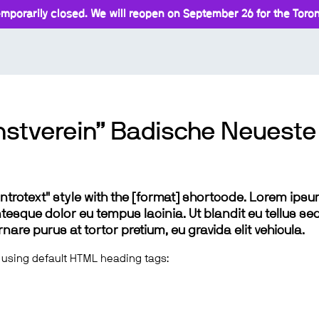
mporarily closed. We will reopen on September 26 for the Toront
nstverein” Badische Neueste 
 "introtext" style with the [format] shortcode. Lorem ip
lentesque dolor eu tempus lacinia. Ut blandit eu tellus sed
e purus at tortor pretium, eu gravida elit vehicula.
 using default HTML heading tags: