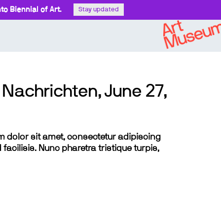
o Biennial of Art.
Stay updated
Nachrichten, June 27,
sum dolor sit amet, consectetur adipiscing
 facilisis. Nunc pharetra tristique turpis,