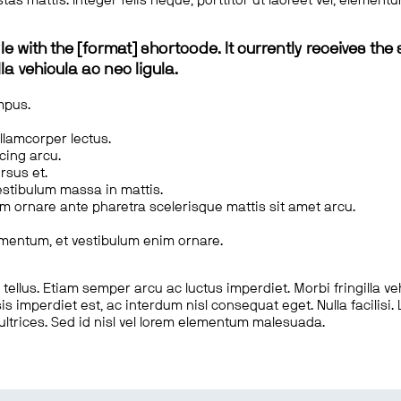
tas mattis. Integer felis neque, porttitor ut laoreet vel, elemen
le with the [format] shortcode. It currently receives the 
a vehicula ac nec ligula.
mpus.
ullamcorper lectus.
scing arcu.
rsus et.
estibulum massa in mattis.
em ornare ante pharetra scelerisque mattis sit amet arcu.
imentum, et vestibulum enim ornare.
ellus. Etiam semper arcu ac luctus imperdiet. Morbi fringilla ve
is imperdiet est, ac interdum nisl consequat eget. Nulla facilisi
 ultrices. Sed id nisl vel lorem elementum malesuada.