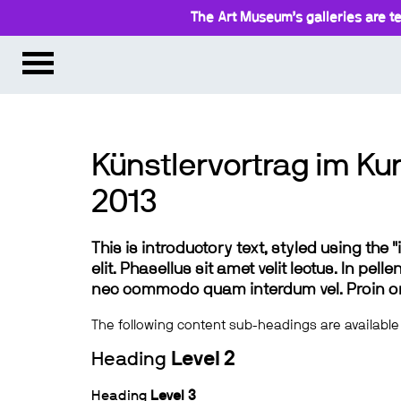
The Art Museum’s galleries are te
Künstlervortrag im Ku
2013
This is introductory text, styled using the
elit. Phasellus sit amet velit lectus. In pel
nec commodo quam interdum vel. Proin ornar
The following content sub-headings are available
Heading
Level 2
Heading
Level 3