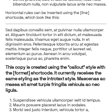
bibendum nulla, non vulputate lacus ante nec massa.
Horizontal rules can be inserted using the [line]
shortcode, which look like this:
Sed dapibus convallis sem, at pulvinar nulla ullamcorper
et. Aliquam tincidunt tortor in elit dictum, et malesuada
felis malesuada. Vivamus eget augue nulla. In et
dignissim eros. Pellentesque lobortis arcu at egestas
mattis. Integer felis neque, porttitor ut laoreet vel,
elementum ac purus. Aenean in arcu volutpat,
scelerisque purus ac, pharetra enim.
This copy is created using the "callout" style with
the [format] shortcode. It currently receives the
same styling as the introtext style. Maecenas ac
massa sit amet turpis fringilla vehicula ac nec
ligula.
Suspendisse vehicula ullamcorper velit id tempus.
Mauris posuere placerat lacus in sodales.
Morbi sed justo interdum, vehicula tortor a,