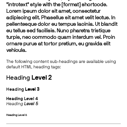
"introtext" style with the [format] shortcode.
Lorem ipsum dolor sit amet, consectetur
adipiscing elit. Phasellus sit amet velit lectus. In
pellentesque dolor eu tempus lacinia. Ut blandit
eu tellus sed facilisis. Nunc pharetra tristique
turpis, nec commodo quam interdum vel. Proin
ornare purus at tortor pretium, eu gravida elit
vehicula.
The following content sub-headings are available using
default HTML heading tags:
Heading
Level 2
Heading
Level 3
Heading
Level 4
Heading
Level 5
Heading
Level 6