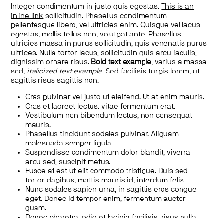
Integer condimentum in justo quis egestas.
This is an
inline link
sollicitudin. Phasellus condimentum
pellentesque libero, vel ultricies enim. Quisque vel lacus
egestas, mollis tellus non, volutpat ante. Phasellus
ultricies massa in purus sollicitudin, quis venenatis purus
ultrices. Nulla tortor lacus, sollicitudin quis arcu iaculis,
dignissim ornare risus.
Bold text example
, varius a massa
sed,
italicized text example
. Sed facilisis turpis lorem, ut
sagittis risus sagittis non.
Cras pulvinar vel justo ut eleifend. Ut at enim mauris.
Cras et laoreet lectus, vitae fermentum erat.
Vestibulum non bibendum lectus, non consequat
mauris.
Phasellus tincidunt sodales pulvinar. Aliquam
malesuada semper ligula.
Suspendisse condimentum dolor blandit, viverra
arcu sed, suscipit metus.
Fusce at est ut elit commodo tristique. Duis sed
tortor dapibus, mattis mauris id, interdum felis.
Nunc sodales sapien urna, in sagittis eros congue
eget. Donec id tempor enim, fermentum auctor
quam.
Donec pharetra, odio et lacinia facilisis, risus nulla