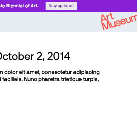
o Biennial of Art.
Stay updated
October 2, 2014
sum dolor sit amet, consectetur adipiscing
 facilisis. Nunc pharetra tristique turpis,