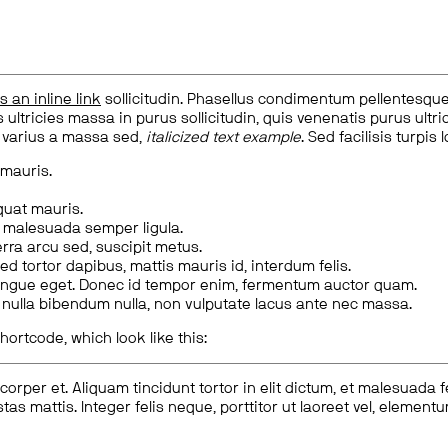
is an inline link
sollicitudin. Phasellus condimentum pellentesque l
 ultricies massa in purus sollicitudin, quis venenatis purus ultrice
, varius a massa sed,
italicized text example
. Sed facilisis turpis 
 mauris.
quat mauris.
m malesuada semper ligula.
rra arcu sed, suscipit metus.
ed tortor dapibus, mattis mauris id, interdum felis.
congue eget. Donec id tempor enim, fermentum auctor quam.
us nulla bibendum nulla, non vulputate lacus ante nec massa.
hortcode, which look like this:
corper et. Aliquam tincidunt tortor in elit dictum, et malesuada 
tas mattis. Integer felis neque, porttitor ut laoreet vel, elemen