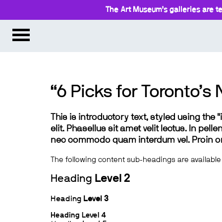
The Art Museum’s galleries are te
“6 Picks for Toronto’s
This is introductory text, styled using the
elit. Phasellus sit amet velit lectus. In pel
nec commodo quam interdum vel. Proin ornar
The following content sub-headings are available
Heading
Level 2
Heading
Level 3
Heading
Level 4