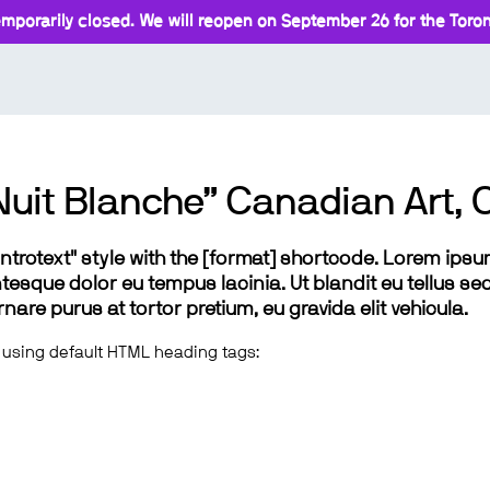
mporarily closed. We will reopen on September 26 for the Toront
 Nuit Blanche” Canadian Art, 
 "introtext" style with the [format] shortcode. Lorem ip
lentesque dolor eu tempus lacinia. Ut blandit eu tellus sed
e purus at tortor pretium, eu gravida elit vehicula.
 using default HTML heading tags: