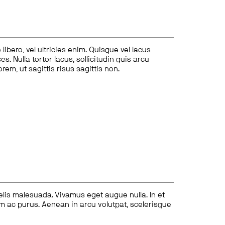
ibero, vel ultricies enim. Quisque vel lacus
s. Nulla tortor lacus, sollicitudin quis arcu
lorem, ut sagittis risus sagittis non.
felis malesuada. Vivamus eget augue nulla. In et
tum ac purus. Aenean in arcu volutpat, scelerisque