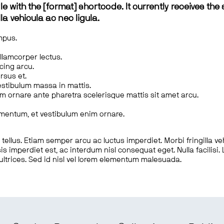
le with the [format] shortcode. It currently receives the 
a vehicula ac nec ligula.
mpus.
ullamcorper lectus.
scing arcu.
rsus et.
estibulum massa in mattis.
em ornare ante pharetra scelerisque mattis sit amet arcu.
imentum, et vestibulum enim ornare.
ellus. Etiam semper arcu ac luctus imperdiet. Morbi fringilla ve
is imperdiet est, ac interdum nisl consequat eget. Nulla facilisi
 ultrices. Sed id nisl vel lorem elementum malesuada.