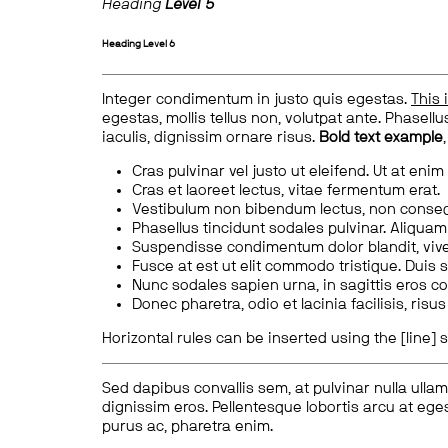
Heading
Level 5
Heading
Level 6
Integer condimentum in justo quis egestas.
This 
egestas, mollis tellus non, volutpat ante. Phasellus
iaculis, dignissim ornare risus.
Bold text example
Cras pulvinar vel justo ut eleifend. Ut at enim
Cras et laoreet lectus, vitae fermentum erat.
Vestibulum non bibendum lectus, non conse
Phasellus tincidunt sodales pulvinar. Aliqua
Suspendisse condimentum dolor blandit, vive
Fusce at est ut elit commodo tristique. Duis s
Nunc sodales sapien urna, in sagittis eros 
Donec pharetra, odio et lacinia facilisis, ris
Horizontal rules can be inserted using the [line] s
Sed dapibus convallis sem, at pulvinar nulla ullam
dignissim eros. Pellentesque lobortis arcu at eges
purus ac, pharetra enim.