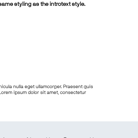
same styling as the introtext style.
hicula nulla eget ullamcorper. Praesent quis
. Lorem ipsum dolor sit amet, consectetur