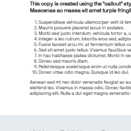
This copy is created using the "callout" sty
Maecenas ac massa sit amet turpis fringill
Suspendisse vehicula ullamcorper velit id te
Mauris posuere placerat lacus in sodales.
Morbi sed justo interdum, vehicula tortor a, 
Integer a leo rutrum, lobortis eros sed, adipi
Fusce laoreet arcu mi, at fermentum tellus cu
Sed sit amet justo tellus. Vivamus faucibus v
In hac habitasse platea dictumst. Morbi in s
Donec sed mauris diam.
Pellentesque scelerisque enim ut nulla cond
Donec vitae odio magna. Quisque id leo dui.
Aenean sed mi nec dolor venenatis feugiat ac eu t
eleifend leo. Vivamus in massa odio. Donec facilis
adipiscing elit. Nulla a dui eget magna venenatis