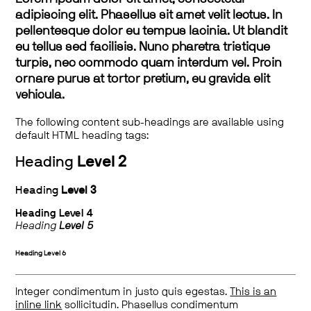
adipiscing elit. Phasellus sit amet velit lectus. In
pellentesque dolor eu tempus lacinia. Ut blandit
eu tellus sed facilisis. Nunc pharetra tristique
turpis, nec commodo quam interdum vel. Proin
ornare purus at tortor pretium, eu gravida elit
vehicula.
The following content sub-headings are available using
default HTML heading tags:
Heading
Level 2
Heading
Level 3
Heading
Level 4
Heading
Level 5
Heading
Level 6
Integer condimentum in justo quis egestas.
This is an
inline link
sollicitudin. Phasellus condimentum