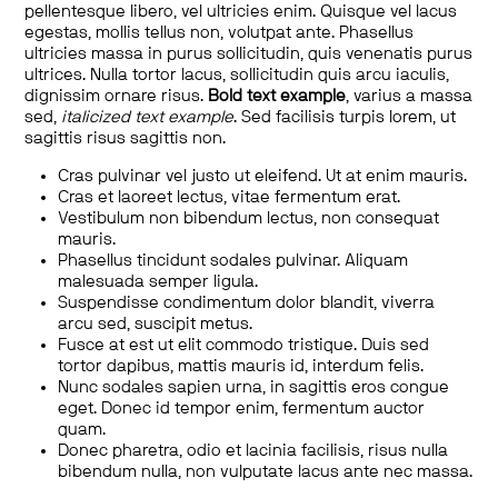
pellentesque libero, vel ultricies enim. Quisque vel lacus
egestas, mollis tellus non, volutpat ante. Phasellus
ultricies massa in purus sollicitudin, quis venenatis purus
ultrices. Nulla tortor lacus, sollicitudin quis arcu iaculis,
dignissim ornare risus.
Bold text example
, varius a massa
sed,
italicized text example
. Sed facilisis turpis lorem, ut
sagittis risus sagittis non.
Cras pulvinar vel justo ut eleifend. Ut at enim mauris.
Cras et laoreet lectus, vitae fermentum erat.
Vestibulum non bibendum lectus, non consequat
mauris.
Phasellus tincidunt sodales pulvinar. Aliquam
malesuada semper ligula.
Suspendisse condimentum dolor blandit, viverra
arcu sed, suscipit metus.
Fusce at est ut elit commodo tristique. Duis sed
tortor dapibus, mattis mauris id, interdum felis.
Nunc sodales sapien urna, in sagittis eros congue
eget. Donec id tempor enim, fermentum auctor
quam.
Donec pharetra, odio et lacinia facilisis, risus nulla
bibendum nulla, non vulputate lacus ante nec massa.