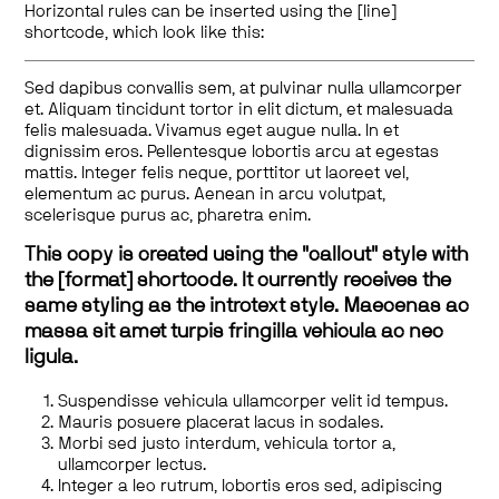
Horizontal rules can be inserted using the [line]
shortcode, which look like this:
Sed dapibus convallis sem, at pulvinar nulla ullamcorper
et. Aliquam tincidunt tortor in elit dictum, et malesuada
felis malesuada. Vivamus eget augue nulla. In et
dignissim eros. Pellentesque lobortis arcu at egestas
mattis. Integer felis neque, porttitor ut laoreet vel,
elementum ac purus. Aenean in arcu volutpat,
scelerisque purus ac, pharetra enim.
This copy is created using the "callout" style with
the [format] shortcode. It currently receives the
same styling as the introtext style. Maecenas ac
massa sit amet turpis fringilla vehicula ac nec
ligula.
Suspendisse vehicula ullamcorper velit id tempus.
Mauris posuere placerat lacus in sodales.
Morbi sed justo interdum, vehicula tortor a,
ullamcorper lectus.
Integer a leo rutrum, lobortis eros sed, adipiscing