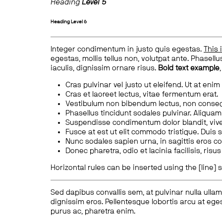
Heading
Level 5
Heading
Level 6
Integer condimentum in justo quis egestas.
This 
egestas, mollis tellus non, volutpat ante. Phasellus
iaculis, dignissim ornare risus.
Bold text example
Cras pulvinar vel justo ut eleifend. Ut at enim
Cras et laoreet lectus, vitae fermentum erat.
Vestibulum non bibendum lectus, non conse
Phasellus tincidunt sodales pulvinar. Aliqua
Suspendisse condimentum dolor blandit, vive
Fusce at est ut elit commodo tristique. Duis s
Nunc sodales sapien urna, in sagittis eros 
Donec pharetra, odio et lacinia facilisis, ris
Horizontal rules can be inserted using the [line] s
Sed dapibus convallis sem, at pulvinar nulla ullam
dignissim eros. Pellentesque lobortis arcu at eges
purus ac, pharetra enim.