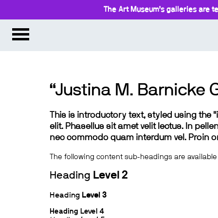
The Art Museum’s galleries are te
“Justina M. Barnicke 
This is introductory text, styled using the
elit. Phasellus sit amet velit lectus. In pel
nec commodo quam interdum vel. Proin ornar
The following content sub-headings are available
Heading
Level 2
Heading
Level 3
Heading
Level 4