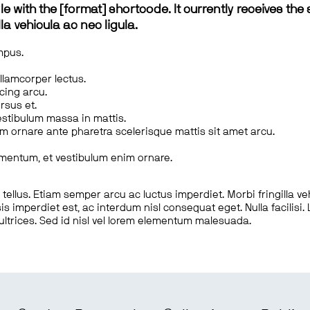
le with the [format] shortcode. It currently receives the 
a vehicula ac nec ligula.
mpus.
ullamcorper lectus.
scing arcu.
rsus et.
estibulum massa in mattis.
em ornare ante pharetra scelerisque mattis sit amet arcu.
imentum, et vestibulum enim ornare.
ellus. Etiam semper arcu ac luctus imperdiet. Morbi fringilla ve
is imperdiet est, ac interdum nisl consequat eget. Nulla facilisi
 ultrices. Sed id nisl vel lorem elementum malesuada.