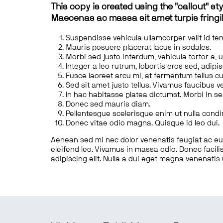
This copy is created using the "callout" sty
Maecenas ac massa sit amet turpis fringill
Suspendisse vehicula ullamcorper velit id te
Mauris posuere placerat lacus in sodales.
Morbi sed justo interdum, vehicula tortor a, 
Integer a leo rutrum, lobortis eros sed, adipi
Fusce laoreet arcu mi, at fermentum tellus cu
Sed sit amet justo tellus. Vivamus faucibus v
In hac habitasse platea dictumst. Morbi in s
Donec sed mauris diam.
Pellentesque scelerisque enim ut nulla cond
Donec vitae odio magna. Quisque id leo dui.
Aenean sed mi nec dolor venenatis feugiat ac eu t
eleifend leo. Vivamus in massa odio. Donec facilis
adipiscing elit. Nulla a dui eget magna venenatis