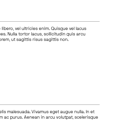
ibero, vel ultricies enim. Quisque vel lacus
s. Nulla tortor lacus, sollicitudin quis arcu
lorem, ut sagittis risus sagittis non.
felis malesuada. Vivamus eget augue nulla. In et
tum ac purus. Aenean in arcu volutpat, scelerisque