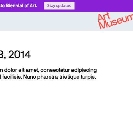
o Biennial of Art.
Stay updated
3, 2014
sum dolor sit amet, consectetur adipiscing
 facilisis. Nunc pharetra tristique turpis,