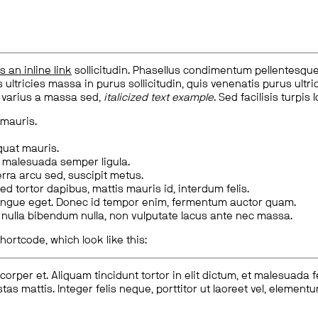
is an inline link
sollicitudin. Phasellus condimentum pellentesque l
 ultricies massa in purus sollicitudin, quis venenatis purus ultrice
, varius a massa sed,
italicized text example
. Sed facilisis turpis 
 mauris.
quat mauris.
m malesuada semper ligula.
rra arcu sed, suscipit metus.
ed tortor dapibus, mattis mauris id, interdum felis.
congue eget. Donec id tempor enim, fermentum auctor quam.
us nulla bibendum nulla, non vulputate lacus ante nec massa.
hortcode, which look like this:
corper et. Aliquam tincidunt tortor in elit dictum, et malesuada 
tas mattis. Integer felis neque, porttitor ut laoreet vel, elemen