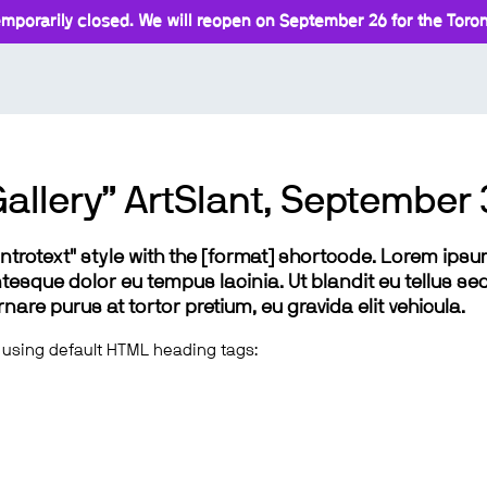
mporarily closed. We will reopen on September 26 for the Toront
Gallery” ArtSlant, September 
 "introtext" style with the [format] shortcode. Lorem ip
lentesque dolor eu tempus lacinia. Ut blandit eu tellus sed
e purus at tortor pretium, eu gravida elit vehicula.
 using default HTML heading tags: