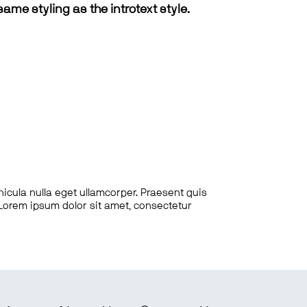
same styling as the introtext style.
hicula nulla eget ullamcorper. Praesent quis
. Lorem ipsum dolor sit amet, consectetur