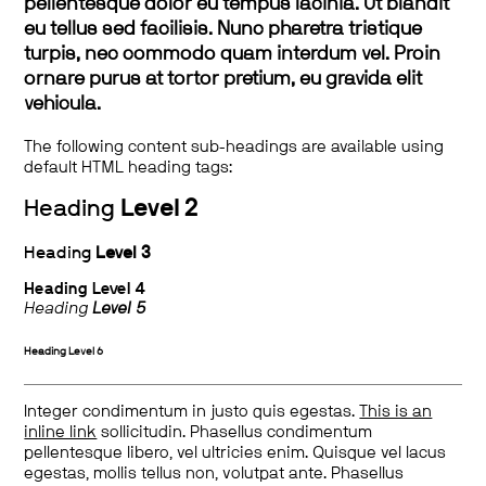
pellentesque dolor eu tempus lacinia. Ut blandit
eu tellus sed facilisis. Nunc pharetra tristique
turpis, nec commodo quam interdum vel. Proin
ornare purus at tortor pretium, eu gravida elit
vehicula.
The following content sub-headings are available using
default HTML heading tags:
Heading
Level 2
Heading
Level 3
Heading
Level 4
Heading
Level 5
Heading
Level 6
Integer condimentum in justo quis egestas.
This is an
inline link
sollicitudin. Phasellus condimentum
pellentesque libero, vel ultricies enim. Quisque vel lacus
egestas, mollis tellus non, volutpat ante. Phasellus