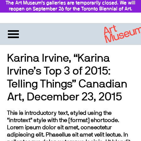
The Art Museum’s galleries are temporarily closed. We will
reopen on September 26 for the Toronto Biennial of Art.
Stay updated
Karina Irvine, “Karina
Irvine’s Top 3 of 2015:
Telling Things” Canadian
Art, December 23, 2015
This is introductory text, styled using the
"introtext" style with the [format] shortcode.
Lorem ipsum dolor sit amet, consectetur
adipiscing elit. Phasellus sit amet velit lectus. In