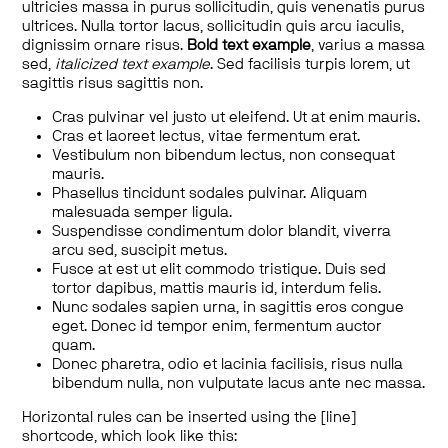
ultricies massa in purus sollicitudin, quis venenatis purus
ultrices. Nulla tortor lacus, sollicitudin quis arcu iaculis,
dignissim ornare risus.
Bold text example
, varius a massa
sed,
italicized text example
. Sed facilisis turpis lorem, ut
sagittis risus sagittis non.
Cras pulvinar vel justo ut eleifend. Ut at enim mauris.
Cras et laoreet lectus, vitae fermentum erat.
Vestibulum non bibendum lectus, non consequat
mauris.
Phasellus tincidunt sodales pulvinar. Aliquam
malesuada semper ligula.
Suspendisse condimentum dolor blandit, viverra
arcu sed, suscipit metus.
Fusce at est ut elit commodo tristique. Duis sed
tortor dapibus, mattis mauris id, interdum felis.
Nunc sodales sapien urna, in sagittis eros congue
eget. Donec id tempor enim, fermentum auctor
quam.
Donec pharetra, odio et lacinia facilisis, risus nulla
bibendum nulla, non vulputate lacus ante nec massa.
Horizontal rules can be inserted using the [line]
shortcode, which look like this: