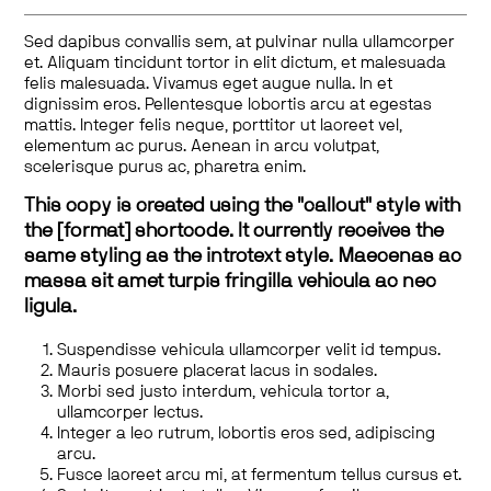
Sed dapibus convallis sem, at pulvinar nulla ullamcorper
et. Aliquam tincidunt tortor in elit dictum, et malesuada
felis malesuada. Vivamus eget augue nulla. In et
dignissim eros. Pellentesque lobortis arcu at egestas
mattis. Integer felis neque, porttitor ut laoreet vel,
elementum ac purus. Aenean in arcu volutpat,
scelerisque purus ac, pharetra enim.
This copy is created using the "callout" style with
the [format] shortcode. It currently receives the
same styling as the introtext style. Maecenas ac
massa sit amet turpis fringilla vehicula ac nec
ligula.
Suspendisse vehicula ullamcorper velit id tempus.
Mauris posuere placerat lacus in sodales.
Morbi sed justo interdum, vehicula tortor a,
ullamcorper lectus.
Integer a leo rutrum, lobortis eros sed, adipiscing
arcu.
Fusce laoreet arcu mi, at fermentum tellus cursus et.