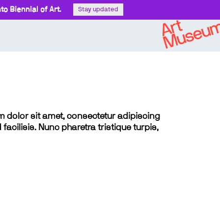
o Biennial of Art.
Stay updated
sum dolor sit amet, consectetur adipiscing
 facilisis. Nunc pharetra tristique turpis,