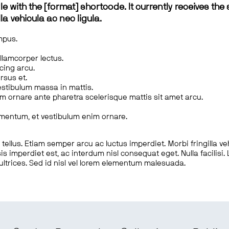
le with the [format] shortcode. It currently receives the 
a vehicula ac nec ligula.
mpus.
ullamcorper lectus.
scing arcu.
rsus et.
estibulum massa in mattis.
em ornare ante pharetra scelerisque mattis sit amet arcu.
imentum, et vestibulum enim ornare.
ellus. Etiam semper arcu ac luctus imperdiet. Morbi fringilla ve
is imperdiet est, ac interdum nisl consequat eget. Nulla facilisi
 ultrices. Sed id nisl vel lorem elementum malesuada.