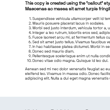
This copy is created using the "callout" sty
Maecenas ac massa sit amet turpis fringill
Suspendisse vehicula ullamcorper velit id te
Mauris posuere placerat lacus in sodales.
Morbi sed justo interdum, vehicula tortor a, 
Integer a leo rutrum, lobortis eros sed, adipi
Fusce laoreet arcu mi, at fermentum tellus cu
Sed sit amet justo tellus. Vivamus faucibus v
In hac habitasse platea dictumst. Morbi in s
Donec sed mauris diam.
Pellentesque scelerisque enim ut nulla cond
Donec vitae odio magna. Quisque id leo dui.
Aenean sed mi nec dolor venenatis feugiat ac eu t
eleifend leo. Vivamus in massa odio. Donec facilis
adipiscing elit. Nulla a dui eget magna venenatis