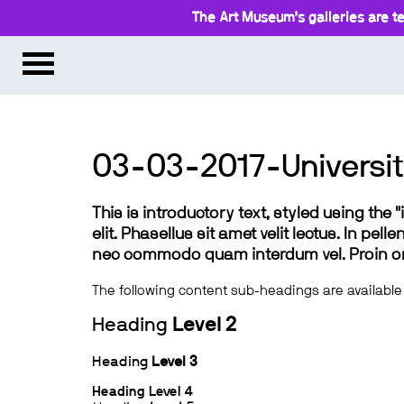
The Art Museum’s galleries are te
03-03-2017-University
This is introductory text, styled using the
elit. Phasellus sit amet velit lectus. In pel
nec commodo quam interdum vel. Proin ornar
The following content sub-headings are available
Heading
Level 2
Heading
Level 3
Heading
Level 4