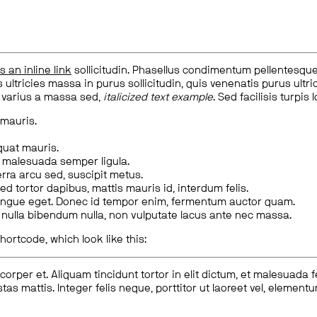
is an inline link
sollicitudin. Phasellus condimentum pellentesque l
 ultricies massa in purus sollicitudin, quis venenatis purus ultrice
, varius a massa sed,
italicized text example
. Sed facilisis turpis 
 mauris.
quat mauris.
m malesuada semper ligula.
rra arcu sed, suscipit metus.
ed tortor dapibus, mattis mauris id, interdum felis.
congue eget. Donec id tempor enim, fermentum auctor quam.
us nulla bibendum nulla, non vulputate lacus ante nec massa.
hortcode, which look like this:
corper et. Aliquam tincidunt tortor in elit dictum, et malesuada 
tas mattis. Integer felis neque, porttitor ut laoreet vel, elemen