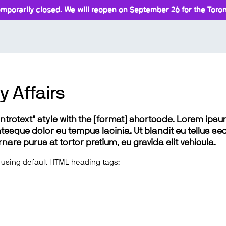
mporarily closed. We will reopen on September 26 for the Toront
 Affairs
 "introtext" style with the [format] shortcode. Lorem ip
lentesque dolor eu tempus lacinia. Ut blandit eu tellus sed
e purus at tortor pretium, eu gravida elit vehicula.
 using default HTML heading tags: