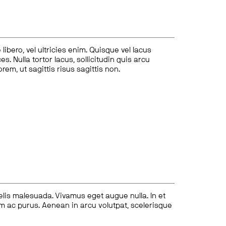
ibero, vel ultricies enim. Quisque vel lacus
s. Nulla tortor lacus, sollicitudin quis arcu
lorem, ut sagittis risus sagittis non.
felis malesuada. Vivamus eget augue nulla. In et
tum ac purus. Aenean in arcu volutpat, scelerisque