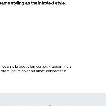
same styling as the introtext style.
hicula nulla eget ullamcorper. Praesent quis
. Lorem ipsum dolor sit amet, consectetur