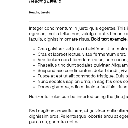
Heading
Level 5
Heading
Level 6
Integer condimentum in justo quis egestas.
This 
egestas, mollis tellus non, volutpat ante. Phasellus
iaculis, dignissim ornare risus.
Bold text example
Cras pulvinar vel justo ut eleifend. Ut at enim
Cras et laoreet lectus, vitae fermentum erat.
Vestibulum non bibendum lectus, non conse
Phasellus tincidunt sodales pulvinar. Aliqua
Suspendisse condimentum dolor blandit, vive
Fusce at est ut elit commodo tristique. Duis s
Nunc sodales sapien urna, in sagittis eros 
Donec pharetra, odio et lacinia facilisis, ris
Horizontal rules can be inserted using the [line] s
Sed dapibus convallis sem, at pulvinar nulla ullam
dignissim eros. Pellentesque lobortis arcu at eges
purus ac, pharetra enim.