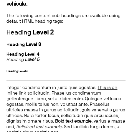
vehicula.
The following content sub-headings are available using
default HTML heading tags:
Heading
Level 2
Heading
Level 3
Heading
Level 4
Heading
Level 5
Heading
Level 6
Integer condimentum in justo quis egestas.
This is an
inline link
sollicitudin. Phasellus condimentum
pellentesque libero, vel ultricies enim. Quisque vel lacus
egestas, mollis tellus non, volutpat ante. Phasellus
ultricies massa in purus sollicitudin, quis venenatis purus
ultrices. Nulla tortor lacus, sollicitudin quis arcu iaculis,
dignissim ornare risus.
Bold text example
, varius a massa
sed,
italicized text example
. Sed facilisis turpis lorem, ut