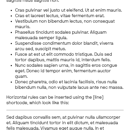
sagittis risus sagittis non.
Cras pulvinar vel justo ut eleifend. Ut at enim mauris.
Cras et laoreet lectus, vitae fermentum erat.
Vestibulum non bibendum lectus, non consequat
mauris.
Phasellus tincidunt sodales pulvinar. Aliquam
malesuada semper ligula.
Suspendisse condimentum dolor blandit, viverra
arcu sed, suscipit metus.
Fusce at est ut elit commodo tristique. Duis sed
tortor dapibus, mattis mauris id, interdum felis.
Nunc sodales sapien urna, in sagittis eros congue
eget. Donec id tempor enim, fermentum auctor
quam.
Donec pharetra, odio et lacinia facilisis, risus nulla
bibendum nulla, non vulputate lacus ante nec massa.
Horizontal rules can be inserted using the [line]
shortcode, which look like this:
Sed dapibus convallis sem, at pulvinar nulla ullamcorper
et. Aliquam tincidunt tortor in elit dictum, et malesuada
felis malesuada. Vivamus eget augue nulla. In et