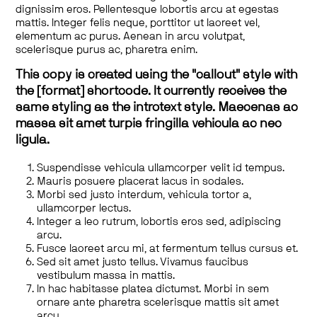
dignissim eros. Pellentesque lobortis arcu at egestas
mattis. Integer felis neque, porttitor ut laoreet vel,
elementum ac purus. Aenean in arcu volutpat,
scelerisque purus ac, pharetra enim.
This copy is created using the "callout" style with
the [format] shortcode. It currently receives the
same styling as the introtext style. Maecenas ac
massa sit amet turpis fringilla vehicula ac nec
ligula.
Suspendisse vehicula ullamcorper velit id tempus.
Mauris posuere placerat lacus in sodales.
Morbi sed justo interdum, vehicula tortor a,
ullamcorper lectus.
Integer a leo rutrum, lobortis eros sed, adipiscing
arcu.
Fusce laoreet arcu mi, at fermentum tellus cursus et.
Sed sit amet justo tellus. Vivamus faucibus
vestibulum massa in mattis.
In hac habitasse platea dictumst. Morbi in sem
ornare ante pharetra scelerisque mattis sit amet
arcu.