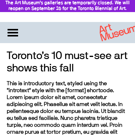
The Art Museum’s galleries are temporarily closed. We will
reopen on September 26 for the Toronto Biennial of Art.
Stay updated
Toronto’s 10 must-see art
shows this fall
This is introductory text, styled using the
"introtext" style with the [format] shortcode.
Lorem ipsum dolor sit amet, consectetur
adipiscing elit. Phasellus sit amet velit lectus. In
pellentesque dolor eu tempus lacinia. Ut blandit
eu tellus sed facilisis. Nunc pharetra tristique
turpis, nec commodo quam interdum vel. Proin
ornare purus at tortor pretium, eu gravida elit