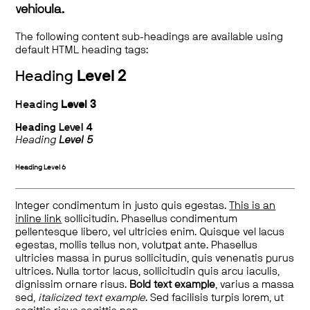
vehicula.
The following content sub-headings are available using
default HTML heading tags:
Heading
Level 2
Heading
Level 3
Heading
Level 4
Heading
Level 5
Heading
Level 6
Integer condimentum in justo quis egestas.
This is an
inline link
sollicitudin. Phasellus condimentum
pellentesque libero, vel ultricies enim. Quisque vel lacus
egestas, mollis tellus non, volutpat ante. Phasellus
ultricies massa in purus sollicitudin, quis venenatis purus
ultrices. Nulla tortor lacus, sollicitudin quis arcu iaculis,
dignissim ornare risus.
Bold text example
, varius a massa
sed,
italicized text example
. Sed facilisis turpis lorem, ut