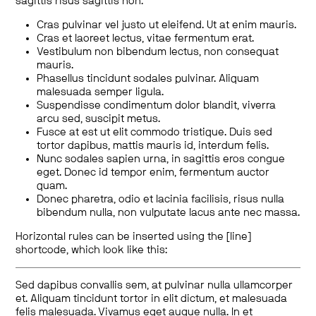
sagittis risus sagittis non.
Cras pulvinar vel justo ut eleifend. Ut at enim mauris.
Cras et laoreet lectus, vitae fermentum erat.
Vestibulum non bibendum lectus, non consequat
mauris.
Phasellus tincidunt sodales pulvinar. Aliquam
malesuada semper ligula.
Suspendisse condimentum dolor blandit, viverra
arcu sed, suscipit metus.
Fusce at est ut elit commodo tristique. Duis sed
tortor dapibus, mattis mauris id, interdum felis.
Nunc sodales sapien urna, in sagittis eros congue
eget. Donec id tempor enim, fermentum auctor
quam.
Donec pharetra, odio et lacinia facilisis, risus nulla
bibendum nulla, non vulputate lacus ante nec massa.
Horizontal rules can be inserted using the [line]
shortcode, which look like this:
Sed dapibus convallis sem, at pulvinar nulla ullamcorper
et. Aliquam tincidunt tortor in elit dictum, et malesuada
felis malesuada. Vivamus eget augue nulla. In et