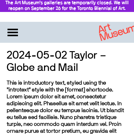
The Art Museum’s galleries are temporarily closed. We will
reopen on September 26 for the Toronto Biennial of Art.
Stay updated
2024-05-02 Taylor –
Globe and Mail
This is introductory text, styled using the
"introtext" style with the [format] shortcode.
Lorem ipsum dolor sit amet, consectetur
adipiscing elit. Phasellus sit amet velit lectus. In
pellentesque dolor eu tempus lacinia. Ut blandit
eu tellus sed facilisis. Nunc pharetra tristique
turpis, nec commodo quam interdum vel. Proin
ornare purus at tortor pretium, eu gravida elit