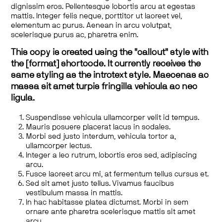
dignissim eros. Pellentesque lobortis arcu at egestas
mattis. Integer felis neque, porttitor ut laoreet vel,
elementum ac purus. Aenean in arcu volutpat,
scelerisque purus ac, pharetra enim.
This copy is created using the "callout" style with
the [format] shortcode. It currently receives the
same styling as the introtext style. Maecenas ac
massa sit amet turpis fringilla vehicula ac nec
ligula.
Suspendisse vehicula ullamcorper velit id tempus.
Mauris posuere placerat lacus in sodales.
Morbi sed justo interdum, vehicula tortor a,
ullamcorper lectus.
Integer a leo rutrum, lobortis eros sed, adipiscing
arcu.
Fusce laoreet arcu mi, at fermentum tellus cursus et.
Sed sit amet justo tellus. Vivamus faucibus
vestibulum massa in mattis.
In hac habitasse platea dictumst. Morbi in sem
ornare ante pharetra scelerisque mattis sit amet
arcu.