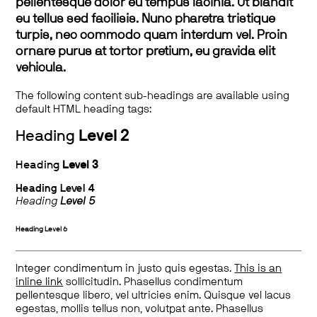
pellentesque dolor eu tempus lacinia. Ut blandit
eu tellus sed facilisis. Nunc pharetra tristique
turpis, nec commodo quam interdum vel. Proin
ornare purus at tortor pretium, eu gravida elit
vehicula.
The following content sub-headings are available using
default HTML heading tags:
Heading
Level 2
Heading
Level 3
Heading
Level 4
Heading
Level 5
Heading
Level 6
Integer condimentum in justo quis egestas.
This is an
inline link
sollicitudin. Phasellus condimentum
pellentesque libero, vel ultricies enim. Quisque vel lacus
egestas, mollis tellus non, volutpat ante. Phasellus