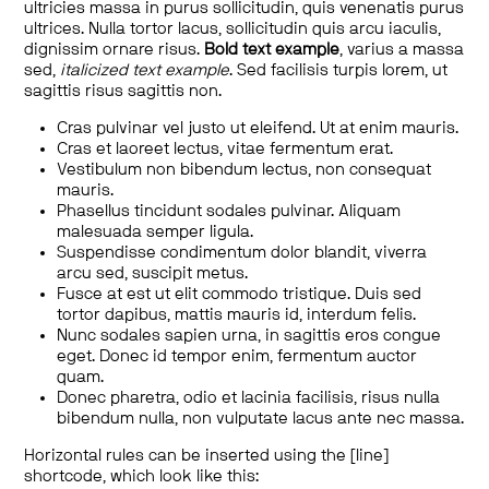
ultricies massa in purus sollicitudin, quis venenatis purus
ultrices. Nulla tortor lacus, sollicitudin quis arcu iaculis,
dignissim ornare risus.
Bold text example
, varius a massa
sed,
italicized text example
. Sed facilisis turpis lorem, ut
sagittis risus sagittis non.
Cras pulvinar vel justo ut eleifend. Ut at enim mauris.
Cras et laoreet lectus, vitae fermentum erat.
Vestibulum non bibendum lectus, non consequat
mauris.
Phasellus tincidunt sodales pulvinar. Aliquam
malesuada semper ligula.
Suspendisse condimentum dolor blandit, viverra
arcu sed, suscipit metus.
Fusce at est ut elit commodo tristique. Duis sed
tortor dapibus, mattis mauris id, interdum felis.
Nunc sodales sapien urna, in sagittis eros congue
eget. Donec id tempor enim, fermentum auctor
quam.
Donec pharetra, odio et lacinia facilisis, risus nulla
bibendum nulla, non vulputate lacus ante nec massa.
Horizontal rules can be inserted using the [line]
shortcode, which look like this: