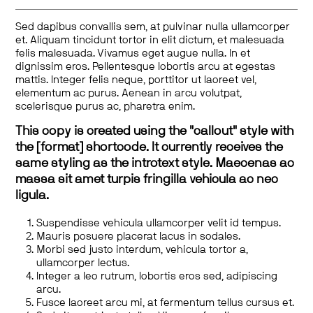
Sed dapibus convallis sem, at pulvinar nulla ullamcorper
et. Aliquam tincidunt tortor in elit dictum, et malesuada
felis malesuada. Vivamus eget augue nulla. In et
dignissim eros. Pellentesque lobortis arcu at egestas
mattis. Integer felis neque, porttitor ut laoreet vel,
elementum ac purus. Aenean in arcu volutpat,
scelerisque purus ac, pharetra enim.
This copy is created using the "callout" style with
the [format] shortcode. It currently receives the
same styling as the introtext style. Maecenas ac
massa sit amet turpis fringilla vehicula ac nec
ligula.
Suspendisse vehicula ullamcorper velit id tempus.
Mauris posuere placerat lacus in sodales.
Morbi sed justo interdum, vehicula tortor a,
ullamcorper lectus.
Integer a leo rutrum, lobortis eros sed, adipiscing
arcu.
Fusce laoreet arcu mi, at fermentum tellus cursus et.