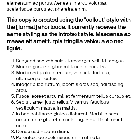
elementum ac purus. Aenean in arcu volutpat,
scelerisque purus ac, pharetra enim.
This copy is created using the "callout" style with
the [format] shortcode. It currently receives the
same styling as the introtext style. Maecenas ac
massa sit amet turpis fringilla vehicula ac nec
ligula.
Suspendisse vehicula ullamcorper velit id tempus.
Mauris posuere placerat lacus in sodales.
Morbi sed justo interdum, vehicula tortor a,
ullamcorper lectus.
Integer a leo rutrum, lobortis eros sed, adipiscing
arcu.
Fusce laoreet arcu mi, at fermentum tellus cursus et.
Sed sit amet justo tellus. Vivamus faucibus
vestibulum massa in mattis.
In hac habitasse platea dictumst. Morbi in sem
ornare ante pharetra scelerisque mattis sit amet
arcu.
Donec sed mauris diam.
Pellentesque scelerisque enim ut nulla