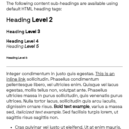
The following content sub-headings are available using
default HTML heading tags:
Heading
Level 2
Heading
Level 3
Heading
Level 4
Heading
Level 5
Heading
Level 6
Integer condimentum in justo quis egestas.
This is an
inline link
sollicitudin. Phasellus condimentum
pellentesque libero, vel ultricies enim. Quisque vel lacus
egestas, mollis tellus non, volutpat ante. Phasellus
ultricies massa in purus sollicitudin, quis venenatis purus
ultrices. Nulla tortor lacus, sollicitudin quis arcu iaculis,
dignissim ornare risus.
Bold text example
, varius a massa
sed,
italicized text example
. Sed facilisis turpis lorem, ut
sagittis risus sagittis non.
Cras pulvinar vel justo ut eleifend. Ut at enim mauris.