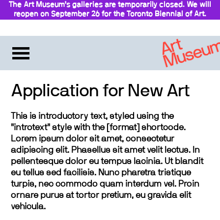
The Art Museum’s galleries are temporarily closed. We will
reopen on September 26 for the Toronto Biennial of Art.
Stay updated
Application for New Art
This is introductory text, styled using the
"introtext" style with the [format] shortcode.
Lorem ipsum dolor sit amet, consectetur
adipiscing elit. Phasellus sit amet velit lectus. In
pellentesque dolor eu tempus lacinia. Ut blandit
eu tellus sed facilisis. Nunc pharetra tristique
turpis, nec commodo quam interdum vel. Proin
ornare purus at tortor pretium, eu gravida elit
vehicula.