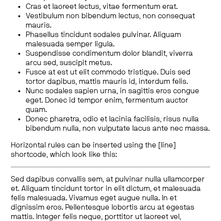
Cras et laoreet lectus, vitae fermentum erat.
Vestibulum non bibendum lectus, non consequat
mauris.
Phasellus tincidunt sodales pulvinar. Aliquam
malesuada semper ligula.
Suspendisse condimentum dolor blandit, viverra
arcu sed, suscipit metus.
Fusce at est ut elit commodo tristique. Duis sed
tortor dapibus, mattis mauris id, interdum felis.
Nunc sodales sapien urna, in sagittis eros congue
eget. Donec id tempor enim, fermentum auctor
quam.
Donec pharetra, odio et lacinia facilisis, risus nulla
bibendum nulla, non vulputate lacus ante nec massa.
Horizontal rules can be inserted using the [line]
shortcode, which look like this:
Sed dapibus convallis sem, at pulvinar nulla ullamcorper
et. Aliquam tincidunt tortor in elit dictum, et malesuada
felis malesuada. Vivamus eget augue nulla. In et
dignissim eros. Pellentesque lobortis arcu at egestas
mattis. Integer felis neque, porttitor ut laoreet vel,