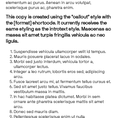
elementum ac purus. Aenean in arcu volutpat,
scelerisque purus ac, pharetra enim.
This copy is created using the "callout" style with
the [format] shortcode. It currently receives the
same styling as the introtext style. Maecenas ac
massa sit amet turpis fringilla vehicula ac nec
ligula.
Suspendisse vehicula ullamcorper velit id tempus.
Mauris posuere placerat lacus in sodales.
Morbi sed justo interdum, vehicula tortor a,
ullamcorper lectus.
Integer a leo rutrum, lobortis eros sed, adipiscing
arcu.
Fusce laoreet arcu mi, at fermentum tellus cursus et.
Sed sit amet justo tellus. Vivamus faucibus
vestibulum massa in mattis.
In hac habitasse platea dictumst. Morbi in sem
ornare ante pharetra scelerisque mattis sit amet
arcu.
Donec sed mauris diam.
Pellentesque scelerisque enim ut nulla