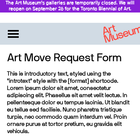
The Art Museum’s galleries are temporarily closed. We will
reopen on September 26 for the Toronto Biennial of Art.
Stay updated
Art Move Request Form
This is introductory text, styled using the
"introtext" style with the [format] shortcode.
Lorem ipsum dolor sit amet, consectetur
adipiscing elit. Phasellus sit amet velit lectus. In
pellentesque dolor eu tempus lacinia. Ut blandit
eu tellus sed facilisis. Nunc pharetra tristique
turpis, nec commodo quam interdum vel. Proin
ornare purus at tortor pretium, eu gravida elit
vehicula.