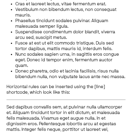
Cras et laoreet lectus, vitae fermentum erat.
Vestibulum non bibendum lectus, non consequat
mauris.
Phasellus tincidunt sodales pulvinar. Aliquam
malesuada semper ligula.
Suspendisse condimentum dolor blandit, viverra
arcu sed, suscipit metus.
Fusce at est ut elit commodo tristique. Duis sed
tortor dapibus, mattis mauris id, interdum felis.
Nunc sodales sapien urna, in sagittis eros congue
eget. Donec id tempor enim, fermentum auctor
quam.
Donec pharetra, odio et lacinia facilisis, risus nulla
bibendum nulla, non vulputate lacus ante nec massa.
Horizontal rules can be inserted using the [line]
shortcode, which look like this:
Sed dapibus convallis sem, at pulvinar nulla ullamcorper
et. Aliquam tincidunt tortor in elit dictum, et malesuada
felis malesuada. Vivamus eget augue nulla. In et
dignissim eros. Pellentesque lobortis arcu at egestas
mattis. Integer felis neque, porttitor ut laoreet vel,