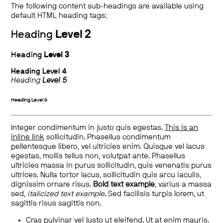
The following content sub-headings are available using
default HTML heading tags:
Heading
Level 2
Heading
Level 3
Heading
Level 4
Heading
Level 5
Heading
Level 6
Integer condimentum in justo quis egestas.
This is an
inline link
sollicitudin. Phasellus condimentum
pellentesque libero, vel ultricies enim. Quisque vel lacus
egestas, mollis tellus non, volutpat ante. Phasellus
ultricies massa in purus sollicitudin, quis venenatis purus
ultrices. Nulla tortor lacus, sollicitudin quis arcu iaculis,
dignissim ornare risus.
Bold text example
, varius a massa
sed,
italicized text example
. Sed facilisis turpis lorem, ut
sagittis risus sagittis non.
Cras pulvinar vel justo ut eleifend. Ut at enim mauris.