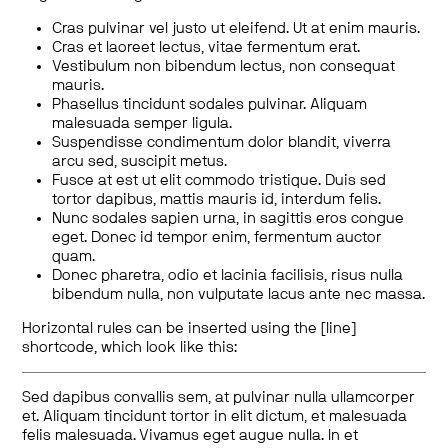
Cras pulvinar vel justo ut eleifend. Ut at enim mauris.
Cras et laoreet lectus, vitae fermentum erat.
Vestibulum non bibendum lectus, non consequat
mauris.
Phasellus tincidunt sodales pulvinar. Aliquam
malesuada semper ligula.
Suspendisse condimentum dolor blandit, viverra
arcu sed, suscipit metus.
Fusce at est ut elit commodo tristique. Duis sed
tortor dapibus, mattis mauris id, interdum felis.
Nunc sodales sapien urna, in sagittis eros congue
eget. Donec id tempor enim, fermentum auctor
quam.
Donec pharetra, odio et lacinia facilisis, risus nulla
bibendum nulla, non vulputate lacus ante nec massa.
Horizontal rules can be inserted using the [line]
shortcode, which look like this:
Sed dapibus convallis sem, at pulvinar nulla ullamcorper
et. Aliquam tincidunt tortor in elit dictum, et malesuada
felis malesuada. Vivamus eget augue nulla. In et