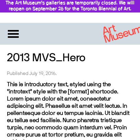
The Art Museum’s galleries are temporarily closed. We will
reopen on September 26 for the Toronto Biennial of Art.
Stay updated
2013 MVS_Hero
Published July 19, 2016.
This is introductory text, styled using the
"introtext" style with the [format] shortcode.
Lorem ipsum dolor sit amet, consectetur
adipiscing elit. Phasellus sit amet velit lectus. In
pellentesque dolor eu tempus lacinia. Ut blandit
eu tellus sed facilisis. Nunc pharetra tristique
turpis, nec commodo quam interdum vel. Proin
ornare purus at tortor pretium, eu gravida elit