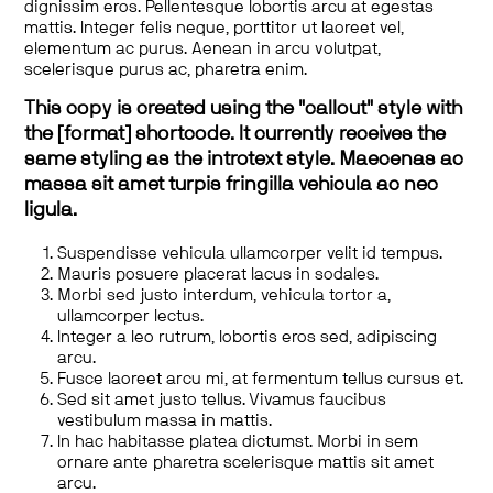
dignissim eros. Pellentesque lobortis arcu at egestas
mattis. Integer felis neque, porttitor ut laoreet vel,
elementum ac purus. Aenean in arcu volutpat,
scelerisque purus ac, pharetra enim.
This copy is created using the "callout" style with
the [format] shortcode. It currently receives the
same styling as the introtext style. Maecenas ac
massa sit amet turpis fringilla vehicula ac nec
ligula.
Suspendisse vehicula ullamcorper velit id tempus.
Mauris posuere placerat lacus in sodales.
Morbi sed justo interdum, vehicula tortor a,
ullamcorper lectus.
Integer a leo rutrum, lobortis eros sed, adipiscing
arcu.
Fusce laoreet arcu mi, at fermentum tellus cursus et.
Sed sit amet justo tellus. Vivamus faucibus
vestibulum massa in mattis.
In hac habitasse platea dictumst. Morbi in sem
ornare ante pharetra scelerisque mattis sit amet
arcu.