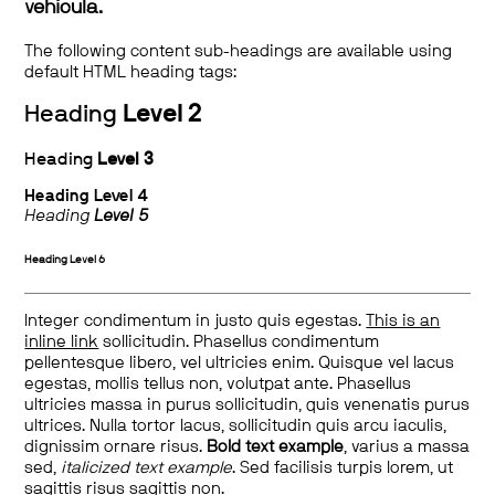
vehicula.
The following content sub-headings are available using
default HTML heading tags:
Heading
Level 2
Heading
Level 3
Heading
Level 4
Heading
Level 5
Heading
Level 6
Integer condimentum in justo quis egestas.
This is an
inline link
sollicitudin. Phasellus condimentum
pellentesque libero, vel ultricies enim. Quisque vel lacus
egestas, mollis tellus non, volutpat ante. Phasellus
ultricies massa in purus sollicitudin, quis venenatis purus
ultrices. Nulla tortor lacus, sollicitudin quis arcu iaculis,
dignissim ornare risus.
Bold text example
, varius a massa
sed,
italicized text example
. Sed facilisis turpis lorem, ut
sagittis risus sagittis non.