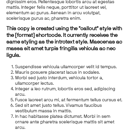
dignissim eros. Pellentesque lobortis arcu at egestas
mattis. Integer felis neque, porttitor ut laoreet vel,
elementum ac purus. Aenean in arcu volutpat,
scelerisque purus ac, pharetra enim.
This copy is created using the "callout" style with
the [format] shortcode. It currently receives the
same styling as the introtext style. Maecenas ac
massa sit amet turpis fringilla vehicula ac nec
ligula.
Suspendisse vehicula ullamcorper velit id tempus.
Mauris posuere placerat lacus in sodales.
Morbi sed justo interdum, vehicula tortor a,
ullamcorper lectus.
Integer a leo rutrum, lobortis eros sed, adipiscing
arcu.
Fusce laoreet arcu mi, at fermentum tellus cursus et.
Sed sit amet justo tellus. Vivamus faucibus
vestibulum massa in mattis.
In hac habitasse platea dictumst. Morbi in sem
ornare ante pharetra scelerisque mattis sit amet
arcu.