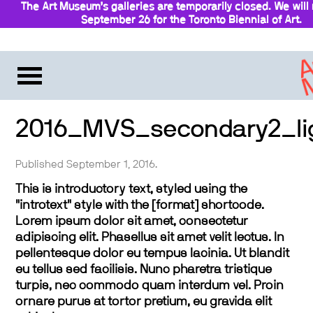
The Art Museum’s galleries are temporarily closed. We will
September 26 for the Toronto Biennial of Art.
Stay updated
2016_MVS_secondary2_li
Published September 1, 2016.
This is introductory text, styled using the
"introtext" style with the [format] shortcode.
Lorem ipsum dolor sit amet, consectetur
adipiscing elit. Phasellus sit amet velit lectus. In
pellentesque dolor eu tempus lacinia. Ut blandit
eu tellus sed facilisis. Nunc pharetra tristique
turpis, nec commodo quam interdum vel. Proin
ornare purus at tortor pretium, eu gravida elit