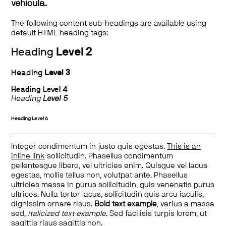
vehicula.
The following content sub-headings are available using
default HTML heading tags:
Heading
Level 2
Heading
Level 3
Heading
Level 4
Heading
Level 5
Heading
Level 6
Integer condimentum in justo quis egestas.
This is an
inline link
sollicitudin. Phasellus condimentum
pellentesque libero, vel ultricies enim. Quisque vel lacus
egestas, mollis tellus non, volutpat ante. Phasellus
ultricies massa in purus sollicitudin, quis venenatis purus
ultrices. Nulla tortor lacus, sollicitudin quis arcu iaculis,
dignissim ornare risus.
Bold text example
, varius a massa
sed,
italicized text example
. Sed facilisis turpis lorem, ut
sagittis risus sagittis non.