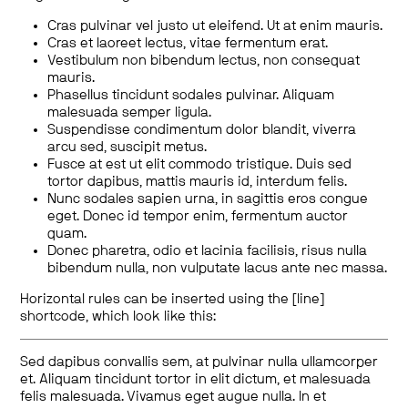
Cras pulvinar vel justo ut eleifend. Ut at enim mauris.
Cras et laoreet lectus, vitae fermentum erat.
Vestibulum non bibendum lectus, non consequat
mauris.
Phasellus tincidunt sodales pulvinar. Aliquam
malesuada semper ligula.
Suspendisse condimentum dolor blandit, viverra
arcu sed, suscipit metus.
Fusce at est ut elit commodo tristique. Duis sed
tortor dapibus, mattis mauris id, interdum felis.
Nunc sodales sapien urna, in sagittis eros congue
eget. Donec id tempor enim, fermentum auctor
quam.
Donec pharetra, odio et lacinia facilisis, risus nulla
bibendum nulla, non vulputate lacus ante nec massa.
Horizontal rules can be inserted using the [line]
shortcode, which look like this:
Sed dapibus convallis sem, at pulvinar nulla ullamcorper
et. Aliquam tincidunt tortor in elit dictum, et malesuada
felis malesuada. Vivamus eget augue nulla. In et